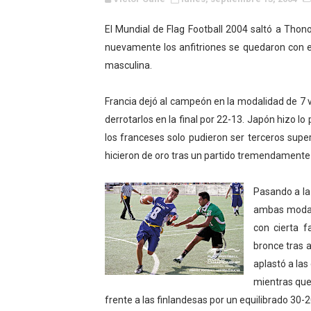
WWE NXT - Myles Borne y Ta
El Mundial de Flag Football 2004 saltó a Thono
nuevamente los anfitriones se quedaron con el
Canadian Football League 
masculina.
EFA y AFLE 2026 - Regular
Francia dejó al campeón en la modalidad de 7 vs 
Grandes éxitos por fin pa
derrotarlos en la final por 22-13. Japón hizo lo
los franceses solo pudieron ser terceros supe
Campeonato de Europa de M
hicieron de oro tras un partido tremendamente
Campeonato de Europa de r
Pasando a la
Mundial de lacrosse femen
ambas modali
con cierta f
Máxima celebración en el 
bronce tras 
aplastó a las
Mundial de esgrima 2026 (H
mientras que 
Raquel Rodriguez es la nue
frente a las finlandesas por un equilibrado 30-2