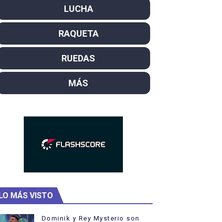
LUCHA
SL
RAQUETA
campeón del mundo. Bronces para David Llorente y Miren La
ntacampeones, los más laureados
RUEDAS
el año como campeón
MÁS
ajal en plataforma. 5 orazos para Chiara Pellacani, doblet
LO MÁS VISTO
Dominik y Rey Mysterio son