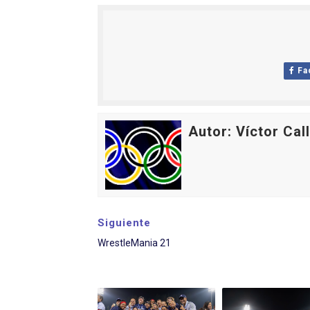
Athletes Unlimited Softba
Mundial de piragüismo sla
Fa
Tour de Francia masculino
Mundial de Fórmula 1 2026
Autor: Víctor Cal
Campeonato de Europa de sa
Siguiente
WrestleMania 21