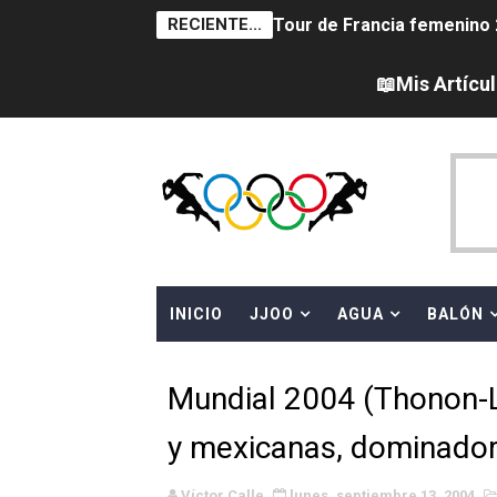
RECIENTE...
Tour de Francia femenino 
Women's Pro Baseball Lea
📖Mis Artícu
Campeonato de Europa en a
Campeonato de Europa de 
Campeonato de Europa de na
AEW - Adam Page con Brod
INICIO
JJOO
AGUA
BALÓN
Canadá Open 2026
Mundial de MotoGP 2026 -
Mundial 2004 (Thonon-Le
Canadian Elite Basketball 
y mexicanas, dominador
Campeonato de Europa de h
Víctor Calle
lunes, septiembre 13, 2004