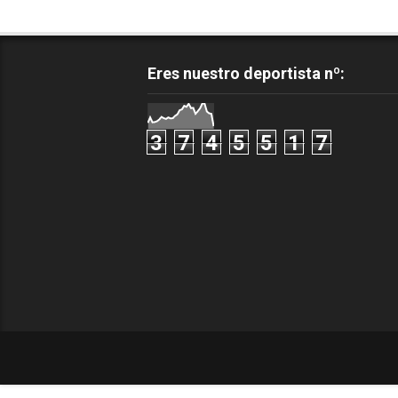
Eres nuestro deportista nº:
3
7
4
5
5
1
7