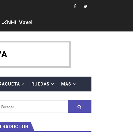
🏒NHL Vavel
ck y Taddeucci. Ángela Martínez 5ª en 10km
VA
 al equipo neutral ruso, llevándose 8 medallas, seis para I
s en el Grand Slam Mexico
RAQUETA
RUEDAS
MÁS
TRADUCTOR