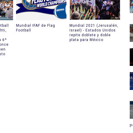
tball
Mundial IFAF de Flag
Mundial 2021 (Jerusalén,
hti,
Football
Israel) - Estados Unidos
s
repite doblete y doble
u 6º
plata para México
ronce
uen
sto
p