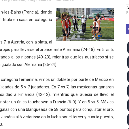
vion Heights ponen fin al reinado por parejas de The Vani
n-les-Bains (Francia), donde
P
 título en casa en categoría
2026 - Week 10
 season
7, a Austria, con la plata, al
ra Chelsea Green, Chad Gable y Baron Corbin en SummerSl
 propio para llevarse el bronce ante Alemania (24-18). En 5 vs 5,
rando a los nipones (40-23), mientras que los austríacos sí se
TB 2026 (Monteceneri, Suiza) - Charlie Aldridge y Sina Fr
 igualado con Alemania (26-24).
emo 2026 (Varese, Italia) - Rumanía, Alemania y Gran Breta
 categoría femenina, vimos un doblete por parte de México en
ino 2026 (Tokio, Japón) - Estados Unidos invencibles, ya 
dades de 5 y 7 jugadores. En 7 vs 7, las mexicanas ganaron
acilidad a Finlandia (42-12), mientras que Suecia se llevó el
último Impact! con Jason Hotch como nuevo TNA Internati
anotar un único touchdown a Francia (6-0). Y en 5 vs 5, México
 galas con una blanqueada de 58 puntos para conquistar el oro,
ong Kong) - La delegación italiana arrasa con 4 oros y 4 pl
Japón salió victorioso en la lucha por el tercer y cuarto puesto,
va monarca Intercontinental, su primer título individual en
0.