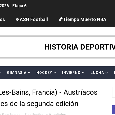
2026 - Etapa 6
gue 2026
los
🏈ASH Football
🏀Tiempo Muerto NBA
guas abiertas 2026 (París, Francia) - Dobletes de Wellbro
pentatlón moderno 2026 (Estambul, Turquía)
HISTORIA DEPORTI
tación artística 2026 (París, Francia) - España domina junto
ido desbancan una semana después a The Demand por trío
GIMNASIA
HOCKEY
INVIERNO
LUCHA
 GP Gran Bretaña
s-Bains, Francia) - Austríacos
League 2026 - Playoffs
es de la segunda edición
igh diving 2026 (París, Francia)
Flag Football
,
Flag Football - Mundiales