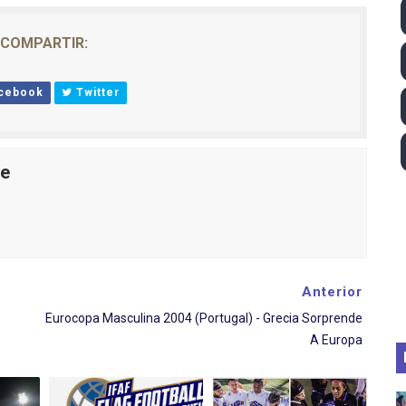
ll League 2026 - Las Utah Talons son bicampeonas de la AU
COMPARTIR:
lom 2026 (Oklahoma City, Estados Unidos) - Miquel Travé 
cebook
Twitter
 2026 - Tadej Pogacar entra en el selecto grupo de los pe
 - Lando Norris consigue en Hungría su primera victoria d
le
ltos 2026 (París, Francia) - Bronce para Jorge y Ana Carv
Anterior
Eurocopa Masculina 2004 (Portugal) - Grecia Sorprende
A Europa