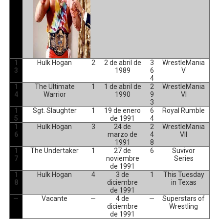
1
Hulk Hogan
2
2 de abril de
3
WrestleMania
3
1989
6
V
4
1
The Ultimate
1
1 de abril de
2
WrestleMania
4
Warrior
1990
9
VI
3
1
Sgt. Slaughter
1
19 de enero
6
Royal Rumble
5
de 1991
4
1
Hulk Hogan
3
24 de
2
WrestleMania
6
marzo de
4
VII
1991
8
1
The Undertaker
1
27 de
6
Suvivor
7
noviembre
Series
de 1991
1
Hulk Hogan
4
3 de
1
This Tuesday
8
diciembre
in Texas
de 1991
—
Vacante
—
4 de
—
Superstars of
diciembre
Wrestling
de 1991