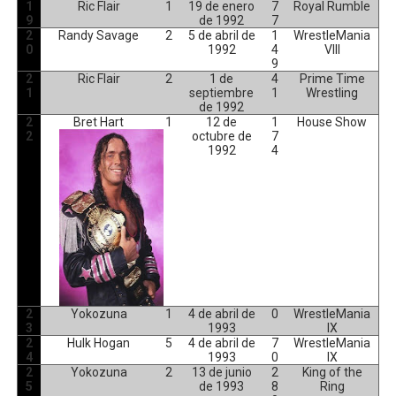
1
Ric Flair
1
19 de enero
7
Royal Rumble
9
de 1992
7
2
Randy Savage
2
5 de abril de
1
WrestleMania
0
1992
4
VIII
9
2
Ric Flair
2
1 de
4
Prime Time
1
septiembre
1
Wrestling
de 1992
2
Bret Hart
1
12 de
1
House Show
2
octubre de
7
1992
4
2
Yokozuna
1
4 de abril de
0
WrestleMania
3
1993
IX
2
Hulk Hogan
5
4 de abril de
7
WrestleMania
4
1993
0
IX
2
Yokozuna
2
13 de junio
2
King of the
5
de 1993
8
Ring