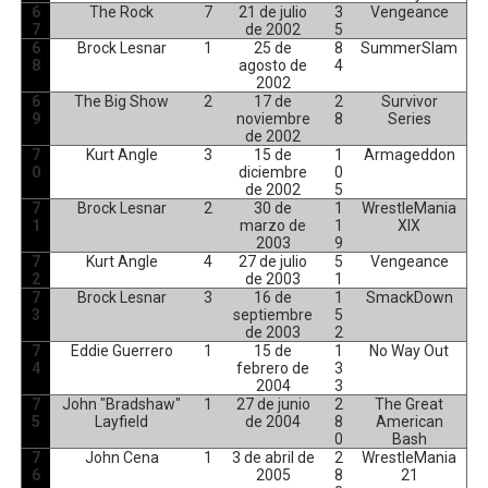
6
The Rock
7
21 de julio
3
Vengeance
7
de 2002
5
6
Brock Lesnar
1
25 de
8
SummerSlam
8
agosto de
4
2002
6
The Big Show
2
17 de
2
Survivor
9
noviembre
8
Series
de 2002
7
Kurt Angle
3
15 de
1
Armageddon
0
diciembre
0
de 2002
5
7
Brock Lesnar
2
30 de
1
WrestleMania
1
marzo de
1
XIX
2003
9
7
Kurt Angle
4
27 de julio
5
Vengeance
2
de 2003
1
7
Brock Lesnar
3
16 de
1
SmackDown
3
septiembre
5
de 2003
2
7
Eddie Guerrero
1
15 de
1
No Way Out
4
febrero de
3
2004
3
7
John "Bradshaw"
1
27 de junio
2
The Great
5
Layfield
de 2004
8
American
0
Bash
7
John Cena
1
3 de abril de
2
WrestleMania
6
2005
8
21