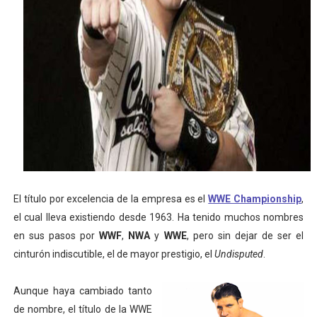
Athletes Unlimited Softball League 2026 - Las Utah Ta
Mundial de piragüismo slalom 2026 (Oklahoma City, Es
Tour de Francia masculino 2026 - Tadej Pogacar entra 
Mundial de Fórmula 1 2026 - Lando Norris consigue en 
Campeonato de Europa de high diving 2026 (París, Fran
El título por excelencia de la empresa es el
WWE Championship
,
el cual lleva existiendo desde 1963. Ha tenido muchos nombres
en sus pasos por
WWF
,
NWA
y
WWE
, pero sin dejar de ser el
cinturón indiscutible, el de mayor prestigio, el
Undisputed
.
Aunque haya cambiado tanto
de nombre, el título de la WWE