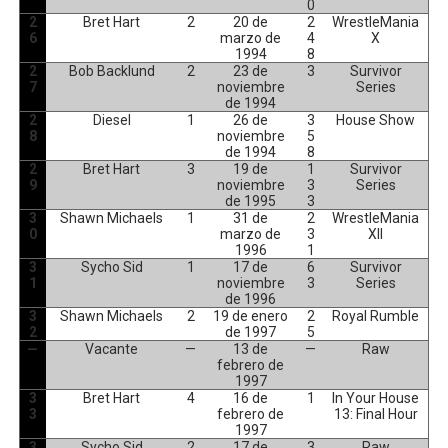
0
2
Bret Hart
2
20 de
2
WrestleMania
6
marzo de
4
X
1994
8
2
Bob Backlund
2
23 de
3
Survivor
7
noviembre
Series
de 1994
2
Diesel
1
26 de
3
House Show
8
noviembre
5
de 1994
8
2
Bret Hart
3
19 de
1
Survivor
9
noviembre
3
Series
de 1995
3
3
Shawn Michaels
1
31 de
2
WrestleMania
0
marzo de
3
XII
1996
1
3
Sycho Sid
1
17 de
6
Survivor
1
noviembre
3
Series
de 1996
3
Shawn Michaels
2
19 de enero
2
Royal Rumble
2
de 1997
5
—
Vacante
—
13 de
—
Raw
febrero de
1997
3
Bret Hart
4
16 de
1
In Your House
3
febrero de
13: Final Hour
1997
3
Sycho Sid
2
17 de
3
Raw