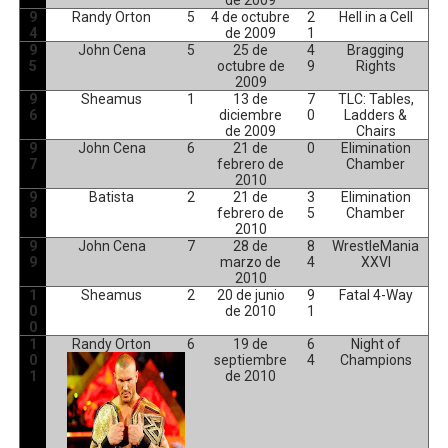
de 2009
9
Randy Orton
5
4 de octubre
2
Hell in a Cell
4
de 2009
1
9
John Cena
5
25 de
4
Bragging
5
octubre de
9
Rights
2009
9
Sheamus
1
13 de
7
TLC: Tables,
6
diciembre
0
Ladders &
de 2009
Chairs
9
John Cena
6
21 de
0
Elimination
7
febrero de
Chamber
2010
9
Batista
2
21 de
3
Elimination
8
febrero de
5
Chamber
2010
9
John Cena
7
28 de
8
WrestleMania
9
marzo de
4
XXVI
2010
1
Sheamus
2
20 de junio
9
Fatal 4-Way
0
de 2010
1
0
1
Randy Orton
6
19 de
6
Night of
0
septiembre
4
Champions
1
de 2010