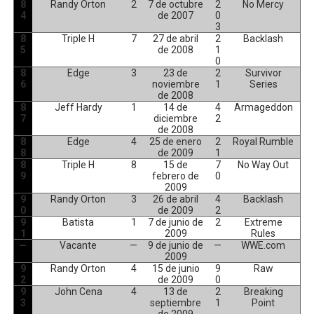
8
Randy Orton
2
7 de octubre
2
No Mercy
4
de 2007
0
3
8
Triple H
7
27 de abril
2
Backlash
5
de 2008
1
0
8
Edge
3
23 de
2
Survivor
6
noviembre
1
Series
de 2008
8
Jeff Hardy
1
14 de
4
Armageddon
7
diciembre
2
de 2008
8
Edge
4
25 de enero
2
Royal Rumble
8
de 2009
1
8
Triple H
8
15 de
7
No Way Out
9
febrero de
0
2009
9
Randy Orton
3
26 de abril
4
Backlash
0
de 2009
2
9
Batista
1
7 de junio de
2
Extreme
1
2009
Rules
—
Vacante
—
9 de junio de
—
WWE.com
2009
9
Randy Orton
4
15 de junio
9
Raw
2
de 2009
0
9
John Cena
4
13 de
2
Breaking
3
septiembre
1
Point