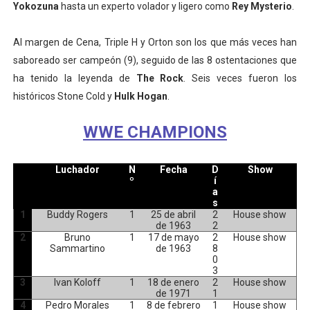
Yokozuna
hasta un experto volador y ligero como
Rey Mysterio
.
Al margen de Cena, Triple H y Orton son los que más veces han
saboreado ser campeón (9), seguido de las 8 ostentaciones que
ha tenido la leyenda de
The Rock
. Seis veces fueron los
históricos Stone Cold y
Hulk Hogan
.
WWE CHAMPIONS
Luchador
N
Fecha
D
Show
º
í
a
s
1
Buddy Rogers
1
25 de abril
2
House show
de 1963
2
2
Bruno
1
17 de mayo
2
House show
Sammartino
de 1963
8
0
3
3
Ivan Koloff
1
18 de enero
2
House show
de 1971
1
4
Pedro Morales
1
8 de febrero
1
House show