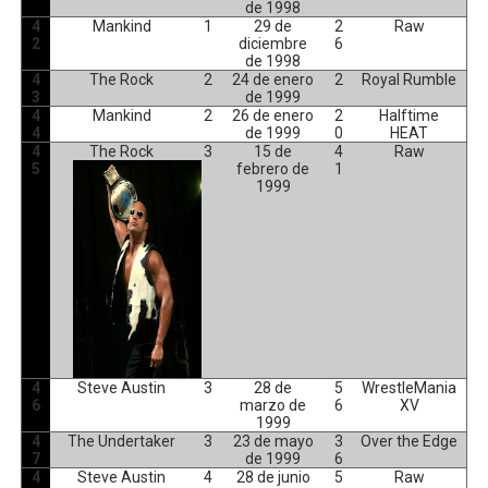
de 1998
4
Mankind
1
29 de
2
Raw
2
diciembre
6
de 1998
4
The Rock
2
24 de enero
2
Royal Rumble
3
de 1999
4
Mankind
2
26 de enero
2
Halftime
4
de 1999
0
HEAT
4
The Rock
3
15 de
4
Raw
5
febrero de
1
1999
4
Steve Austin
3
28 de
5
WrestleMania
6
marzo de
6
XV
1999
4
The Undertaker
3
23 de mayo
3
Over the Edge
7
de 1999
6
4
Steve Austin
4
28 de junio
5
Raw