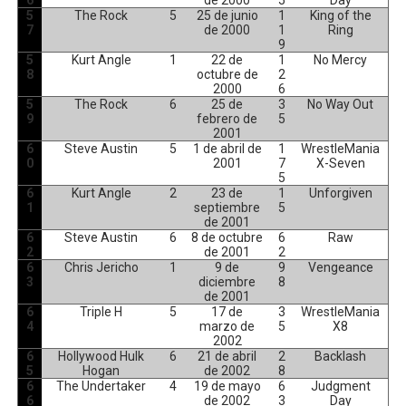
6
de 2000
5
Day
5
The Rock
5
25 de junio
1
King of the
7
de 2000
1
Ring
9
5
Kurt Angle
1
22 de
1
No Mercy
8
octubre de
2
2000
6
5
The Rock
6
25 de
3
No Way Out
9
febrero de
5
2001
6
Steve Austin
5
1 de abril de
1
WrestleMania
0
2001
7
X-Seven
5
6
Kurt Angle
2
23 de
1
Unforgiven
1
septiembre
5
de 2001
6
Steve Austin
6
8 de octubre
6
Raw
2
de 2001
2
6
Chris Jericho
1
9 de
9
Vengeance
3
diciembre
8
de 2001
6
Triple H
5
17 de
3
WrestleMania
4
marzo de
5
X8
2002
6
Hollywood Hulk
6
21 de abril
2
Backlash
5
Hogan
de 2002
8
6
The Undertaker
4
19 de mayo
6
Judgment
6
de 2002
3
Day