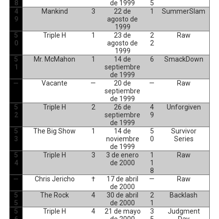
8
de 1999
5
4
Mankind
3
22 de
1
SummerSlam
9
agosto de
1999
5
Triple H
1
23 de
2
Raw
0
agosto de
2
1999
5
Mr. McMahon
1
14 de
6
SmackDown
1
septiembre
de 1999
—
Vacante
—
20 de
—
Raw
septiembre
de 1999
5
Triple H
2
26 de
4
Unforgiven
2
septiembre
9
de 1999
5
The Big Show
1
14 de
5
Survivor
3
noviembre
0
Series
de 1999
5
Triple H
3
3 de enero
1
Raw
4
de 2000
1
8
—
Chris Jericho
†
17 de abril
—
Raw
de 2000
5
The Rock
4
30 de abril
2
Backlash
5
de 2000
1
5
Triple H
4
21 de mayo
3
Judgment