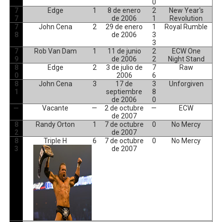
0
7
Edge
1
8 de enero
2
New Year's
7
de 2006
1
Revolution
7
John Cena
2
29 de enero
1
Royal Rumble
8
de 2006
3
3
7
Rob Van Dam
1
11 de junio
2
ECW One
9
de 2006
2
Night Stand
8
Edge
2
3 de julio de
7
Raw
0
2006
6
8
John Cena
3
17 de
3
Unforgiven
1
septiembre
8
de 2006
0
—
Vacante
—
2 de octubre
—
ECW
de 2007
8
Randy Orton
1
7 de octubre
0
No Mercy
2
de 2007
8
Triple H
6
7 de octubre
0
No Mercy
3
de 2007