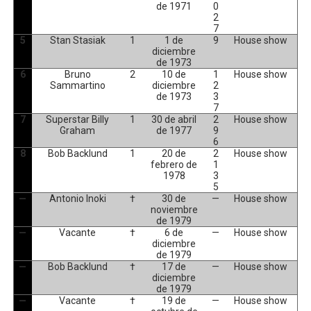
de 1971
0
2
7
5
Stan Stasiak
1
1 de
9
House show
diciembre
de 1973
6
Bruno
2
10 de
1
House show
Sammartino
diciembre
2
de 1973
3
7
7
Superstar Billy
1
30 de abril
2
House show
Graham
de 1977
9
6
8
Bob Backlund
1
20 de
2
House show
febrero de
1
1978
3
5
—
Antonio Inoki
†
30 de
—
House show
noviembre
de 1979
—
Vacante
†
6 de
—
House show
diciembre
de 1979
—
Bob Backlund
†
17 de
—
House show
diciembre
de 1979
—
Vacante
†
19 de
—
House show