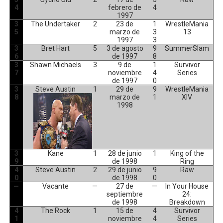
4
febrero de
4
1997
3
The Undertaker
2
23 de
1
WrestleMania
5
marzo de
3
13
1997
3
3
Bret Hart
5
3 de agosto
9
SummerSlam
6
de 1997
8
3
Shawn Michaels
3
9 de
1
Survivor
7
noviembre
4
Series
de 1997
0
3
Steve Austin
1
29 de
9
WrestleMania
8
marzo de
1
XIV
1998
3
Kane
1
28 de junio
1
King of the
9
de 1998
Ring
4
Steve Austin
2
29 de junio
9
Raw
0
de 1998
0
—
Vacante
—
27 de
—
In Your House
septiembre
24:
de 1998
Breakdown
4
The Rock
1
15 de
4
Survivor
1
noviembre
4
Series