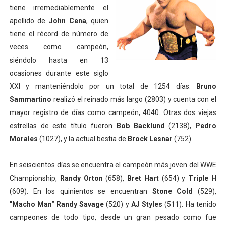
tiene irremediablemente el
apellido de
John Cena
, quien
tiene el récord de número de
veces como campeón,
siéndolo hasta en 13
ocasiones durante este siglo
XXI y manteniéndolo por un total de 1254 días.
Bruno
Sammartino
realizó el reinado más largo (2803) y cuenta con el
mayor registro de días como campeón, 4040. Otras dos viejas
estrellas de este título fueron
Bob Backlund
(2138),
Pedro
Morales
(1027), y la actual bestia de
Brock Lesnar
(752).
En seiscientos días se encuentra el campeón más joven del WWE
Championship,
Randy Orton
(658),
Bret Hart
(654) y
Triple H
(609). En los quinientos se encuentran
Stone Cold
(529),
"Macho Man" Randy Savage
(520) y
AJ Styles
(511). Ha tenido
campeones de todo tipo, desde un gran pesado como fue