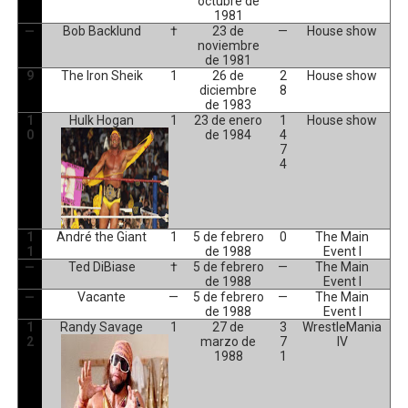
octubre de
1981
—
Bob Backlund
†
23 de
—
House show
noviembre
de 1981
9
The Iron Sheik
1
26 de
2
House show
diciembre
8
de 1983
1
Hulk Hogan
1
23 de enero
1
House show
0
de 1984
4
7
4
1
André the Giant
1
5 de febrero
0
The Main
1
de 1988
Event I
—
Ted DiBiase
†
5 de febrero
—
The Main
de 1988
Event I
—
Vacante
—
5 de febrero
—
The Main
de 1988
Event I
1
Randy Savage
1
27 de
3
WrestleMania
2
marzo de
7
IV
1988
1