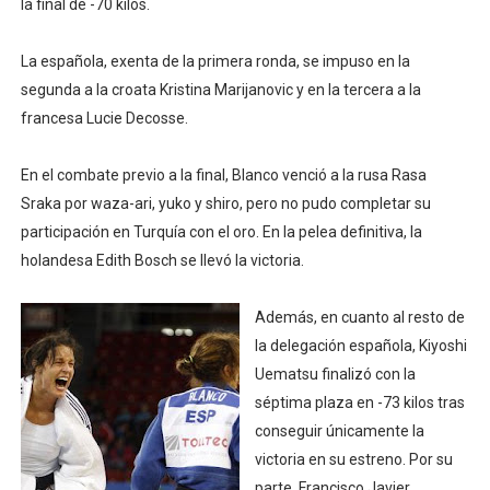
la final de -70 kilos.
Campeonato de Europa de natación artística 2026 (París,
La española, exenta de la primera ronda, se impuso en la
Tour de Francia femenino 2026 - Etapa 5
segunda a la croata Kristina Marijanovic y en la tercera a la
francesa Lucie Decosse.
Women's Pro Baseball League 2026
En el combate previo a la final, Blanco venció a la rusa Rasa
Campeonato de Europa en aguas abiertas 2026 (París, F
Sraka por waza-ari, yuko y shiro, pero no pudo completar su
Campeonato de Europa de pentatlón moderno 2026 (Est
participación en Turquía con el oro. En la pelea definitiva, la
holandesa Edith Bosch se llevó la victoria.
Además, en cuanto al resto de
la delegación española, Kiyoshi
Uematsu finalizó con la
séptima plaza en -73 kilos tras
conseguir únicamente la
victoria en su estreno. Por su
parte, Francisco Javier