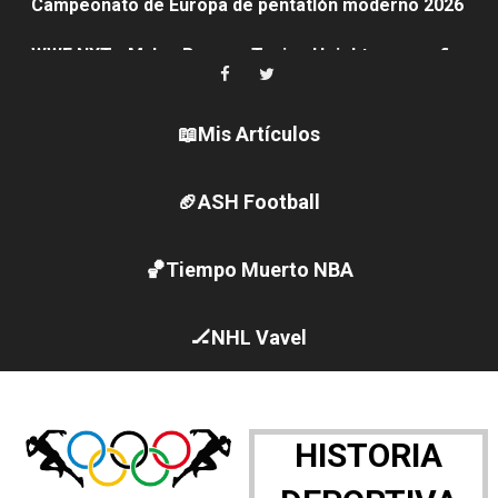
WWE NXT - Myles Borne y Tavion Heights ponen fin al r
Canadá Open 2026
Mundial de MotoGP 2026 - GP Gran Bretaña
📖Mis Artículos
Canadian Elite Basketball League
🏈ASH Football
Canadian Football League 2026 - Week 10
🏀Tiempo Muerto NBA
EFA y AFLE 2026 - Regular season
Grandes éxitos por fin para Chelsea Green, Chad Gabl
🏒NHL Vavel
Campeonato de Europa de MTB 2026 (Monteceneri, Suiza)
Campeonato de Europa de remo 2026 (Varese, Italia) - 
HISTORIA
Mundial de lacrosse femenino 2026 (Tokio, Japón) - Es