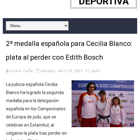
DEPORTIVA
Máxima celebración en el último Impact! con Jason Ho
Mundial de esgrima 2026 (Hong Kong) - La delegación ita
Raquel Rodriguez es la nueva monarca Intercontinental,
2ª medalla española para Cecilia Blanco:
Athletes Unlimited Softball League 2026 - Las Utah Ta
plata al perder con Edith Bosch
Mundial de piragüismo slalom 2026 (Oklahoma City, Es
Víctor Calle
sábado, abril 23, 2011
judo
AEW - Willow al fin es campeona mundial y Maya World 
La judoca española Cecilia
Tour de Francia masculino 2026 - Tadej Pogacar entra 
Blanco ha logrado la segunda
medalla para la delegación
Mundial de Fórmula 1 2026 - Lando Norris consigue en 
española en los Campeonatos
de Europa de judo, que se
Copa del Mundo femenina 2026 - Estados Unidos campe
celebran en Estambul, al
colgarse la plata tras perder en
Campeonato de Europa de saltos 2026 (París, Francia) 