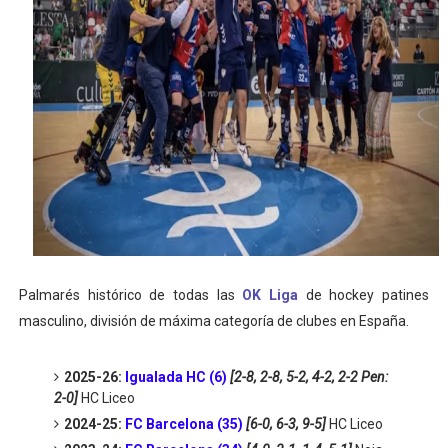
Mundial de piragüismo slalom 2026 (Oklahoma City, Es
Tour de Francia masculino 2026 - Tadej Pogacar entra 
Mundial de Fórmula 1 2026 - Lando Norris consigue en 
Copa del Mundo femenina 2026 - Estados Unidos campe
Campeonato de Europa de saltos 2026 (París, Francia) 
Palmarés histórico de todas las
OK Liga
de hockey patines
masculino, división de máxima categoría de clubes en España.
2025-26:
Igualada HC (6)
[2-8, 2-8, 5-2, 4-2, 2-2 Pen:
2-0]
HC Liceo
2024-25:
FC Barcelona (35)
[
6-0, 6-3, 9-5
]
HC Liceo