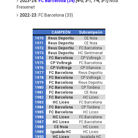
2023-24:
FC Barcelona (34)
[4-0, 3-1, 1-4, 5-1]
Noia
Freixenet
2022-23:
FC Barcelona (33)
CAMPEÓN
Subcampeón
1970
Reus Deportiu
CE Noia
1971
Reus Deportiu
CE Noia
1972
Reus Deportiu
FC Barcelona
1973
Reus Deportiu
HC Sentmenat
1974
FC Barcelona
CP Voltregà
1975
CP Voltregà
FC Barcelona
1976
CP Voltregà
CP Vilanova
1977
FC Barcelona
Reus Deportiu
1978
FC Barcelona
CP Voltregà
1979
FC Barcelona
Reus Deportiu
1980
FC Barcelona
CP Tordera
1981
FC Barcelona
CE Noia
1982
FC Barcelona
HC Liceo
1983
HC Liceo
FC Barcelona
1984
FC Barcelona
CP Tordera
1985
FC Barcelona
HC Liceo
1986
HC Liceo
FC Barcelona
1987
HC Liceo
FC Barcelona
1988
CE Noia
HC Liceo
1989
Igualada HC
HC Liceo
1990
HC Liceo
Igualada HC