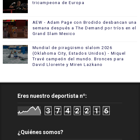
tricampeona de Europa
AEW - Adam Page con Brodido desbancan una
semana después a The Demand por tríos en el
Grand Slam Mexico
Mundial de piragüismo slalom 2026
(Oklahoma City, Estados Unidos) - Miquel
Travé campeón del mundo. Bronces para
David Llorente y Miren Lazkano
Eres nuestro deportista nº:
3
7
4
2
2
1
6
¿Quiénes somos?