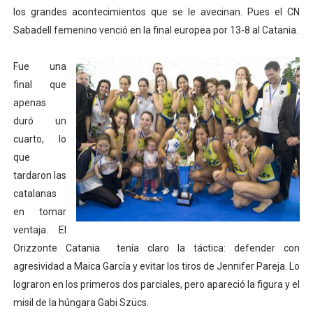
los grandes acontecimientos que se le avecinan. Pues el CN
Athletes Unlimited Softball League 2026 - Las Utah Ta
Sabadell femenino venció en la final europea por 13-8 al Catania.
Mundial de piragüismo slalom 2026 (Oklahoma City, Es
Fue una
Tour de Francia masculino 2026 - Tadej Pogacar entra 
final que
apenas
Mundial de Fórmula 1 2026 - Lando Norris consigue en 
duró un
cuarto, lo
Campeonato de Europa de saltos 2026 (París, Francia) 
que
tardaron las
catalanas
en tomar
ventaja. El
Orizzonte Catania tenía claro la táctica: defender con
agresividad a Maica García y evitar los tiros de Jennifer Pareja. Lo
lograron en los primeros dos parciales, pero apareció la figura y el
misil de la húngara Gabi Szücs.