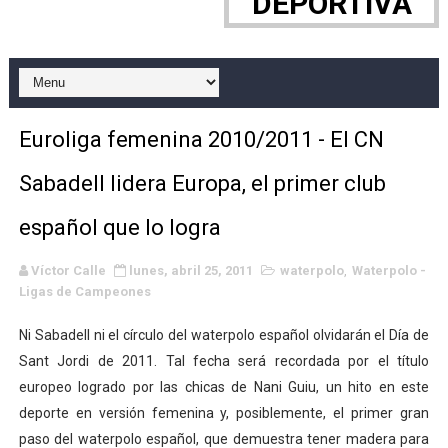
DEPORTIVA
WWE NXT - Myles Borne y Tavion Heights ponen fin al r
Canadian Football League 2026 - Week 10
EFA y AFLE 2026 - Regular season
Euroliga femenina 2010/2011 - El CN
Grandes éxitos por fin para Chelsea Green, Chad Gabl
Sabadell lidera Europa, el primer club
Campeonato de Europa de MTB 2026 (Monteceneri, Suiza)
español que lo logra
Campeonato de Europa de remo 2026 (Varese, Italia) - 
Víctor Calle
lunes, abril 25, 2011
waterpolo
,
Waterpolo -
Ligas de Campeones
Mundial de lacrosse femenino 2026 (Tokio, Japón) - Es
Ni Sabadell ni el círculo del waterpolo español olvidarán el Día de
Máxima celebración en el último Impact! con Jason Ho
Sant Jordi de 2011. Tal fecha será recordada por el título
Mundial de esgrima 2026 (Hong Kong) - La delegación ita
europeo logrado por las chicas de Nani Guiu, un hito en este
deporte en versión femenina y, posiblemente, el primer gran
Raquel Rodriguez es la nueva monarca Intercontinental,
paso del waterpolo español, que demuestra tener madera para