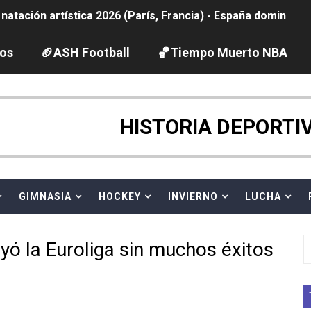
tación artística 2026 (París, Francia) - España domina junto
ido desbancan una semana después a The Demand por trío
los
🏈ASH Football
🏀Tiempo Muerto NBA
2026 - Etapa 5
gue 2026
HISTORIA DEPORTI
guas abiertas 2026 (París, Francia) - Dobletes de Wellbro
pentatlón moderno 2026 (Estambul, Turquía)
GIMNASIA
HOCKEY
INVIERNO
LUCHA
vion Heights ponen fin al reinado por parejas de The Vani
 la Euroliga sin muchos éxitos
 GP Gran Bretaña
 League