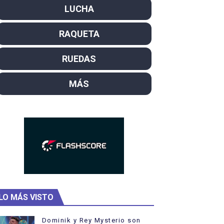
LUCHA
campeón del mundo. Bronces para David Llorente y Miren La
RAQUETA
ntacampeones, los más laureados
el año como campeón
RUEDAS
rtas
MÁS
 Rodríguez y Ana Carvajal
LO MÁS VISTO
Dominik y Rey Mysterio son