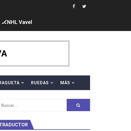
 al equipo neutral ruso, llevándose 8 medallas, seis para I
s en el Grand Slam Mexico
🏒NHL Vavel
VA
ck y Taddeucci. Ángela Martínez 5ª en 10km
RAQUETA
RUEDAS
MÁS
ty Project
TRADUCTOR