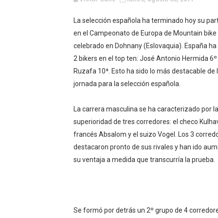
Canadian Football League 
La selección española ha terminado hoy su part
en el Campeonato de Europa de Mountain bike 
EFA y AFLE 2026 - Regular
celebrado en Dohnany (Eslovaquia). España ha 
Grandes éxitos por fin pa
2 bikers en el top ten: José Antonio Hermida 6
Ruzafa 10ª. Esto ha sido lo más destacable de l
Campeonato de Europa de M
jornada para la selección española.
Campeonato de Europa de r
La carrera masculina se ha caracterizado por l
Mundial de lacrosse femen
superioridad de tres corredores: el checo Kulhav
francés Absalom y el suizo Vogel. Los 3 corred
Máxima celebración en el 
destacaron pronto de sus rivales y han ido au
su ventaja a medida que transcurría la prueba.
Mundial de esgrima 2026 (H
Raquel Rodriguez es la nue
Athletes Unlimited Softba
Se formó por detrás un 2º grupo de 4 corredore