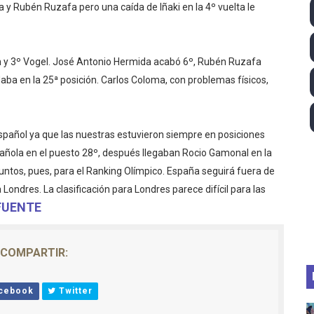
ta y Rubén Ruzafa pero una caída de Iñaki en la 4º vuelta le
lom 2026 (Oklahoma City, Estados Unidos) - Miquel Travé 
 2026 - Tadej Pogacar entra en el selecto grupo de los pe
 y 3º Vogel. José Antonio Hermida acabó 6º, Rubén Ruzafa
aba en la 25ª posición. Carlos Coloma, con problemas físicos,
 - Lando Norris consigue en Hungría su primera victoria d
026 - Estados Unidos campeón dejando a España a las pue
spañol ya que las nuestras estuvieron siempre en posiciones
altos 2026 (París, Francia) - Medalla de bronce para Jorge
española en el puesto 28º, después llegaban Rocio Gamonal en la
ntos, pues, para el Ranking Olímpico. España seguirá fuera de
Londres. La clasificación para Londres parece difícil para las
FUENTE
COMPARTIR:
cebook
Twitter