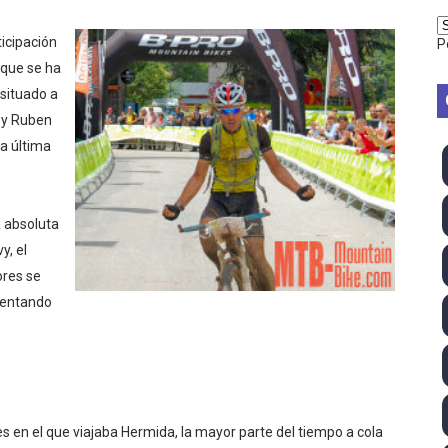
2026 - Week 10
icipación
P
que se ha
 season
situado a
ra Chelsea Green, Chad Gable y Baron Corbin en SummerSl
º y Ruben
a última
TB 2026 (Monteceneri, Suiza) - Charlie Aldridge y Sina Fr
emo 2026 (Varese, Italia) - Rumanía, Alemania y Gran Breta
a absoluta
ino 2026 (Tokio, Japón) - Estados Unidos invencibles, ya 
y, el
ores se
último Impact! con Jason Hotch como nuevo TNA Internati
mentando
ong Kong) - La delegación italiana arrasa con 4 oros y 4 pl
va monarca Intercontinental, su primer título individual en
ll League 2026 - Las Utah Talons son bicampeonas de la AU
s en el que viajaba Hermida, la mayor parte del tiempo a cola