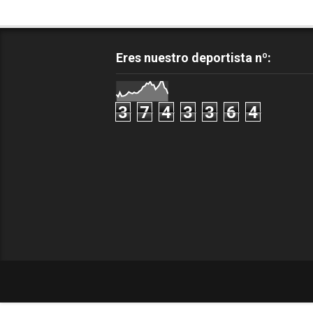
Eres nuestro deportista nº:
3
7
4
3
3
6
4