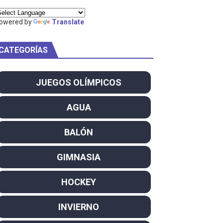
owered by
Translate
CATEGORÍAS
am
ei dominan el Europeo
JUEGOS OLÍMPICOS
ña se reparten el botín y Caetano Horta y Rodrigo Conde f
AGUA
son decacampeonas y quinto oro consecutivo
BALÓN
onal Champion
GIMNASIA
atas
HOCKEY
 WWE
INVIERNO
SL