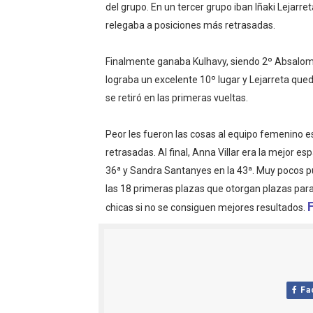
del grupo. En un tercer grupo iban Iñaki Lejarre
Mundial de piragüismo sla
relegaba a posiciones más retrasadas.
Tour de Francia masculino
Finalmente ganaba Kulhavy, siendo 2º Absalom
lograba un excelente 10º lugar y Lejarreta qued
Mundial de Fórmula 1 2026
se retiró en las primeras vueltas.
Copa del Mundo femenina 2
Peor les fueron las cosas al equipo femenino e
Campeonato de Europa de s
retrasadas. Al final, Anna Villar era la mejor 
36ª y Sandra Santanyes en la 43ª. Muy pocos pu
las 18 primeras plazas que otorgan plazas para 
chicas si no se consiguen mejores resultados.
Fa