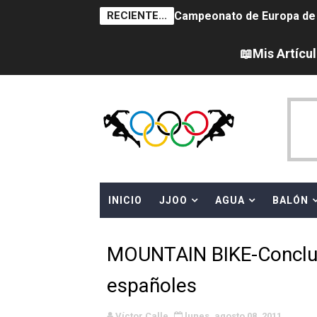
RECIENTE...
Campeonato de Europa de na
AEW - Adam Page con Brod
📖Mis Artícu
Tour de Francia femenino 
Women's Pro Baseball Lea
Campeonato de Europa en a
Campeonato de Europa de 
INICIO
JJOO
AGUA
BALÓN
WWE NXT - Myles Borne y Ta
Canadá Open 2026
MOUNTAIN BIKE-Concluyó
Mundial de MotoGP 2026 -
españoles
Canadian Elite Basketball
Víctor Calle
lunes, agosto 08, 2011