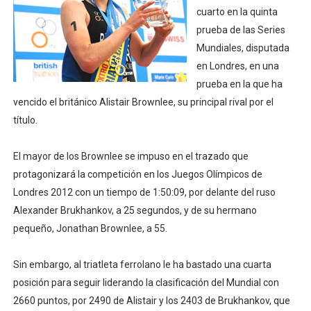
cuarto en la quinta
Athletes Unlimited Softball League 2026 - Las Utah Ta
prueba de las Series
Mundiales, disputada
Mundial de piragüismo slalom 2026 (Oklahoma City, Es
en Londres, en una
Tour de Francia masculino 2026 - Tadej Pogacar entra 
prueba en la que ha
vencido el británico Alistair Brownlee, su principal rival por el
Mundial de Fórmula 1 2026 - Lando Norris consigue en 
título.
Campeonato de Europa de saltos 2026 (París, Francia) 
El mayor de los Brownlee se impuso en el trazado que
protagonizará la competición en los Juegos Olímpicos de
Londres 2012 con un tiempo de 1:50:09, por delante del ruso
Alexander Brukhankov, a 25 segundos, y de su hermano
pequeño, Jonathan Brownlee, a 55.
Sin embargo, al triatleta ferrolano le ha bastado una cuarta
posición para seguir liderando la clasificación del Mundial con
2660 puntos, por 2490 de Alistair y los 2403 de Brukhankov, que