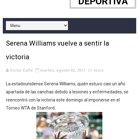
DEPORTIVA
WWE NXT - Myles Borne y Tavion Heights ponen fin al r
Canadian Football League 2026 - Week 10
EFA y AFLE 2026 - Regular season
Serena Williams vuelve a sentir la
Grandes éxitos por fin para Chelsea Green, Chad Gabl
victoria
Campeonato de Europa de MTB 2026 (Monteceneri, Suiza)
Víctor Calle
martes, agosto 02, 2011
tenis
Campeonato de Europa de remo 2026 (Varese, Italia) - 
La estadounidense Serena Williams, quién estuvo casi un año
Mundial de lacrosse femenino 2026 (Tokio, Japón) - Es
apartada de las canchas debido a lesiones y enfermedades, se
reencontró con la victoria este domingo al imponerse en el
Máxima celebración en el último Impact! con Jason Ho
Torneo WTA de Stanford.
Mundial de esgrima 2026 (Hong Kong) - La delegación ita
Raquel Rodriguez es la nueva monarca Intercontinental,