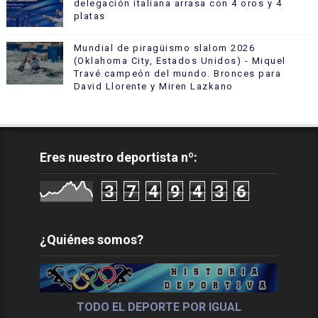
delegación italiana arrasa con 4 oros y 4
platas
Mundial de piragüismo slalom 2026
(Oklahoma City, Estados Unidos) - Miquel
Travé campeón del mundo. Bronces para
David Llorente y Miren Lazkano
Eres nuestro deportista nº:
3
7
4
9
4
3
6
¿Quiénes somos?
TODO EL DEPORTE POR IGUAL