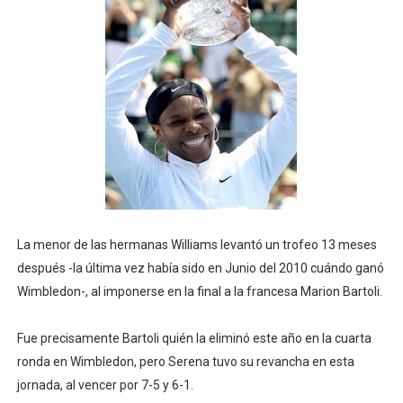
Athletes Unlimited Softball League 2026 - Las Utah Ta
Mundial de piragüismo slalom 2026 (Oklahoma City, Es
Tour de Francia masculino 2026 - Tadej Pogacar entra 
Mundial de Fórmula 1 2026 - Lando Norris consigue en 
Campeonato de Europa en aguas abiertas 2026 (París, F
La menor de las hermanas Williams levantó un trofeo 13 meses
después -la última vez había sido en Junio del 2010 cuándo ganó
Wimbledon-, al imponerse en la final a la francesa Marion Bartoli.
Fue precisamente Bartoli quién la eliminó este año en la cuarta
ronda en Wimbledon, pero Serena tuvo su revancha en esta
jornada, al vencer por 7-5 y 6-1.