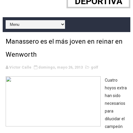
DEPORTIVA
Grandes éxitos por fin para Chelsea Green, Chad Gabl
Campeonato de Europa de MTB 2026 (Monteceneri, Suiza)
Campeonato de Europa de remo 2026 (Varese, Italia) - 
Manassero es el más joven en reinar en
Mundial de lacrosse femenino 2026 (Tokio, Japón) - Es
Wenworth
Máxima celebración en el último Impact! con Jason Ho
Víctor Calle
domingo, mayo 26, 2013
golf
Mundial de esgrima 2026 (Hong Kong) - La delegación ita
Cuatro
Raquel Rodriguez es la nueva monarca Intercontinental,
hoyos extra
han sido
Athletes Unlimited Softball League 2026 - Las Utah Ta
necesarios
para
Mundial de piragüismo slalom 2026 (Oklahoma City, Es
dilucidar el
campeón
Tour de Francia masculino 2026 - Tadej Pogacar entra 