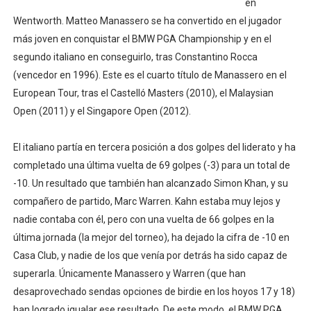
en
Mundial de Fórmula 1 2026 - Lando Norris consigue en 
Wentworth. Matteo Manassero se ha convertido en el jugador
más joven en conquistar el BMW PGA Championship y en el
Copa del Mundo femenina 2026 - Estados Unidos campe
segundo italiano en conseguirlo, tras Constantino Rocca
(vencedor en 1996). Este es el cuarto título de Manassero en el
Campeonato de Europa de saltos 2026 (París, Francia) 
European Tour, tras el Castelló Masters (2010), el Malaysian
Open (2011) y el Singapore Open (2012).
Campeonato de Europa de natación artística 2026 (París,
AEW - Adam Page con Brodido desbancan una semana d
El italiano partía en tercera posición a dos golpes del liderato y ha
completado una última vuelta de 69 golpes (-3) para un total de
-10. Un resultado que también han alcanzado Simon Khan, y su
compañero de partido, Marc Warren. Kahn estaba muy lejos y
nadie contaba con él, pero con una vuelta de 66 golpes en la
última jornada (la mejor del torneo), ha dejado la cifra de -10 en
Casa Club, y nadie de los que venía por detrás ha sido capaz de
superarla. Únicamente Manassero y Warren (que han
desaprovechado sendas opciones de birdie en los hoyos 17 y 18)
han logrado igualar ese resultado. De este modo, el BMW PGA