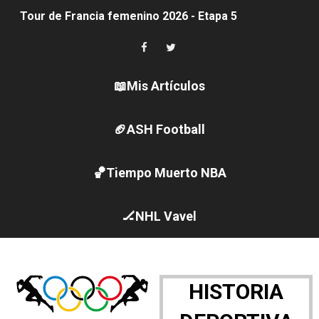
Tour de Francia femenino 2026 - Etapa 5
Women's Pro Baseball League 2026
Campeonato de Europa en aguas abiertas 2026 (París, F
📖Mis Artículos
Campeonato de Europa de pentatlón moderno 2026 (Est
🏈ASH Football
WWE NXT - Myles Borne y Tavion Heights ponen fin al r
🏀Tiempo Muerto NBA
Canadá Open 2026
Mundial de MotoGP 2026 - GP Gran Bretaña
🏒NHL Vavel
Canadian Elite Basketball League
Canadian Football League 2026 - Week 10
HISTORIA
EFA y AFLE 2026 - Regular season