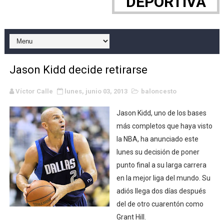
DEPORTIVA
WWE NXT - Myles Borne y Tavion Heights ponen fin al r
Canadian Football League 2026 - Week 10
EFA y AFLE 2026 - Regular season
Jason Kidd decide retirarse
Grandes éxitos por fin para Chelsea Green, Chad Gabl
Víctor Calle
lunes, junio 03, 2013
baloncesto
Campeonato de Europa de MTB 2026 (Monteceneri, Suiza)
Jason Kidd, uno de los bases
Campeonato de Europa de remo 2026 (Varese, Italia) - 
más completos que haya visto
la NBA, ha anunciado este
Mundial de lacrosse femenino 2026 (Tokio, Japón) - Es
lunes su decisión de poner
punto final a su larga carrera
Máxima celebración en el último Impact! con Jason Ho
en la mejor liga del mundo. Su
adiós llega dos días después
Mundial de esgrima 2026 (Hong Kong) - La delegación ita
del de otro cuarentón como
Raquel Rodriguez es la nueva monarca Intercontinental,
Grant Hill.