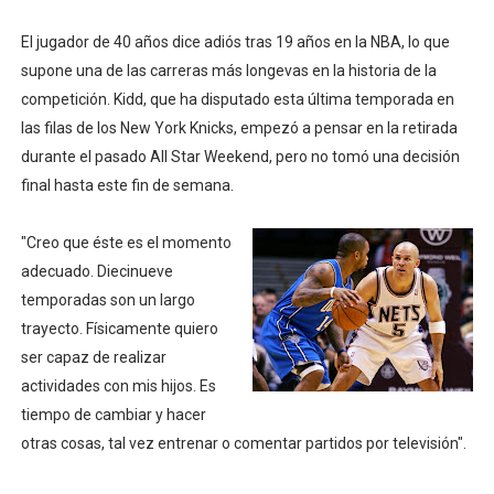
Athletes Unlimited Softball League 2026 - Las Utah Ta
El jugador de 40 años dice adiós tras 19 años en la NBA, lo que
supone una de las carreras más longevas en la historia de la
Mundial de piragüismo slalom 2026 (Oklahoma City, Es
competición. Kidd, que ha disputado esta última temporada en
Tour de Francia masculino 2026 - Tadej Pogacar entra 
las filas de los New York Knicks, empezó a pensar en la retirada
durante el pasado All Star Weekend, pero no tomó una decisión
Mundial de Fórmula 1 2026 - Lando Norris consigue en 
final hasta este fin de semana.
Campeonato de Europa de saltos 2026 (París, Francia) 
"Creo que éste es el momento
adecuado. Diecinueve
temporadas son un largo
trayecto. Físicamente quiero
ser capaz de realizar
actividades con mis hijos. Es
tiempo de cambiar y hacer
otras cosas, tal vez entrenar o comentar partidos por televisión".