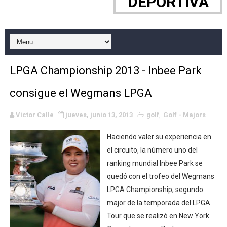
DEPORTIVA
Canadian Football League 2026 - Week 10
EFA y AFLE 2026 - Regular season
Grandes éxitos por fin para Chelsea Green, Chad Gabl
LPGA Championship 2013 - Inbee Park
Campeonato de Europa de MTB 2026 (Monteceneri, Suiza)
consigue el Wegmans LPGA
Campeonato de Europa de remo 2026 (Varese, Italia) - 
Víctor Calle
jueves, junio 13, 2013
golf
,
Golf - Majors
Mundial de lacrosse femenino 2026 (Tokio, Japón) - Es
Haciendo valer su experiencia en
Máxima celebración en el último Impact! con Jason Ho
el circuito, la número uno del
ranking mundial Inbee Park se
Mundial de esgrima 2026 (Hong Kong) - La delegación ita
quedó con el trofeo del Wegmans
LPGA Championship, segundo
Raquel Rodriguez es la nueva monarca Intercontinental,
major de la temporada del LPGA
Tour que se realizó en New York.
Athletes Unlimited Softball League 2026 - Las Utah Ta