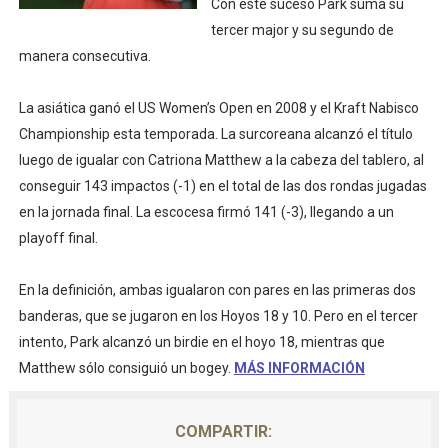
Con este suceso Park suma su
Mundial de piragüismo slalom 2026 (Oklahoma City, Es
tercer major y su segundo de
manera consecutiva.
Tour de Francia masculino 2026 - Tadej Pogacar entra 
La asiática ganó el US Women’s Open en 2008 y el Kraft Nabisco
Mundial de Fórmula 1 2026 - Lando Norris consigue en 
Championship esta temporada. La surcoreana alcanzó el título
luego de igualar con Catriona Matthew a la cabeza del tablero, al
Copa del Mundo femenina 2026 - Estados Unidos campe
conseguir 143 impactos (-1) en el total de las dos rondas jugadas
Campeonato de Europa de saltos 2026 (París, Francia) 
en la jornada final. La escocesa firmó 141 (-3), llegando a un
playoff final.
En la definición, ambas igualaron con pares en las primeras dos
banderas, que se jugaron en los Hoyos 18 y 10. Pero en el tercer
intento, Park alcanzó un birdie en el hoyo 18, mientras que
Matthew sólo consiguió un bogey.
MÁS INFORMACIÓN
COMPARTIR: