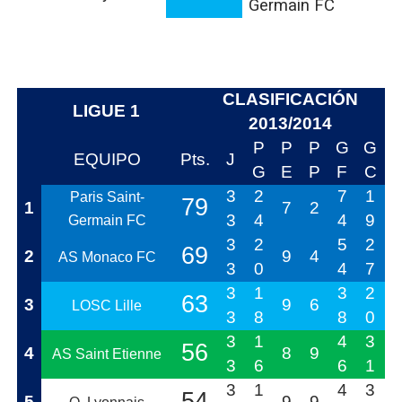
Germain FC
CLASIFICACIÓN
LIGUE 1
2013/2014
P
P
P
G
G
EQUIPO
Pts.
J
G
E
P
F
C
3
2
7
1
Paris Saint-
79
1
7
2
3
4
4
9
Germain FC
3
2
5
2
69
2
9
4
AS Monaco FC
3
0
4
7
3
1
3
2
63
3
9
6
LOSC Lille
3
8
8
0
3
1
4
3
56
4
8
9
AS Saint Etienne
3
6
6
1
3
1
4
3
54
5
9
9