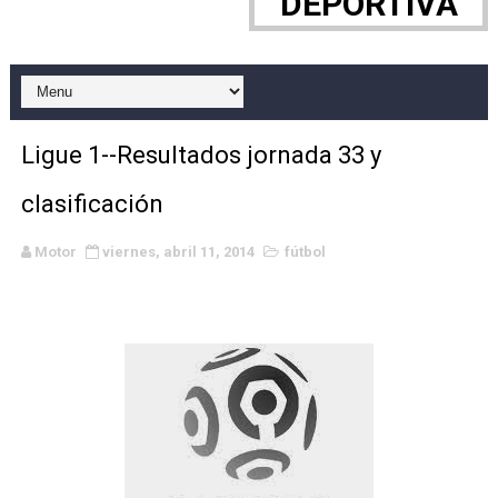
DEPORTIVA
WWE NXT - Myles Borne y Tavion Heights ponen fin al r
Canadian Football League 2026 - Week 10
EFA y AFLE 2026 - Regular season
Ligue 1--Resultados jornada 33 y
Grandes éxitos por fin para Chelsea Green, Chad Gabl
clasificación
Campeonato de Europa de MTB 2026 (Monteceneri, Suiza)
Motor
viernes, abril 11, 2014
fútbol
Campeonato de Europa de remo 2026 (Varese, Italia) - 
Mundial de lacrosse femenino 2026 (Tokio, Japón) - Es
Máxima celebración en el último Impact! con Jason Ho
Mundial de esgrima 2026 (Hong Kong) - La delegación ita
Raquel Rodriguez es la nueva monarca Intercontinental,