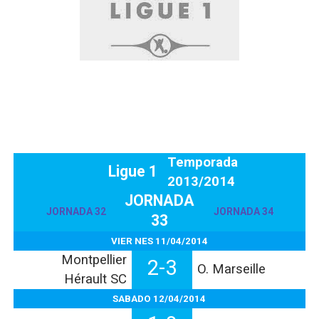
Athletes Unlimited Softball League 2026 - Las Utah Ta
Mundial de piragüismo slalom 2026 (Oklahoma City, Es
Tour de Francia masculino 2026 - Tadej Pogacar entra 
Mundial de Fórmula 1 2026 - Lando Norris consigue en 
Campeonato de Europa de saltos 2026 (París, Francia) 
Temporada
Ligue 1
2013/2014
JORNADA
JORNADA 32
JORNADA 34
33
VIER NES 11/04/2014
Montpellier
2-3
O. Marseille
Hérault SC
SABADO 12/04/2014