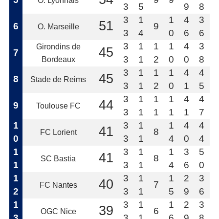
O. Lyonnais
3
5
9
8
3
1
1
4
3
51
6
9
O. Marseille
3
4
0
6
6
3
1
1
1
4
3
Girondins de
45
7
3
1
2
0
0
8
Bordeaux
3
1
1
1
4
4
45
8
Stade de Reims
3
1
2
0
1
5
3
1
1
1
4
4
44
9
Toulouse FC
3
1
1
1
1
7
1
3
1
1
4
4
41
8
FC Lorient
0
3
1
4
0
4
1
3
1
1
3
5
41
8
SC Bastia
1
3
1
4
6
0
1
3
1
1
2
3
40
7
FC Nantes
2
3
1
5
9
6
1
3
1
1
2
3
39
6
OGC Nice
3
3
1
6
9
8