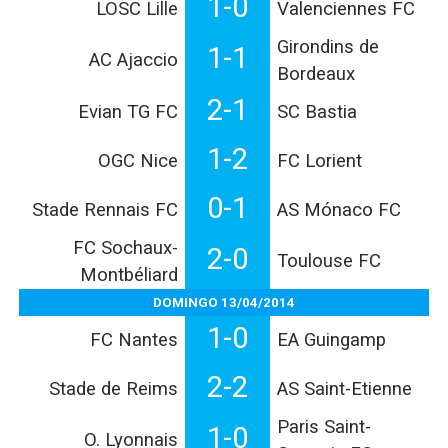
1-0
LOSC Lille
Valenciennes FC
Girondins de
1-1
AC Ajaccio
Bordeaux
2-1
Evian TG FC
SC Bastia
1-2
OGC Nice
FC Lorient
0-1
Stade Rennais FC
AS Mónaco FC
FC Sochaux-
2-0
Toulouse FC
Montbéliard
DOMINGO 13/04/2014
1-0
FC Nantes
EA Guingamp
2-2
Stade de Reims
AS Saint-Etienne
Paris Saint-
1-0
O. Lyonnais