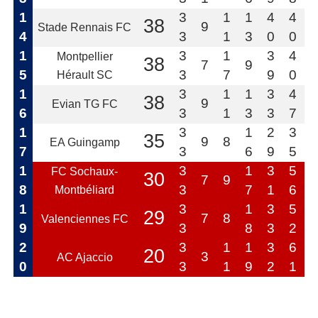
1
3
1
1
4
4
38
9
Stade Rennais FC
4
3
1
3
0
0
1
3
1
3
4
Montpellier
38
7
9
5
3
7
9
0
Hérault SC
1
3
1
1
3
4
38
9
Evian TG FC
6
3
1
3
3
7
1
3
1
2
3
35
9
8
EA Guingamp
7
3
6
9
5
1
3
1
3
5
FC Sochaux-
30
7
9
8
3
7
1
6
Montbéliard
1
3
1
3
5
29
7
8
Valenciennes FC
9
3
8
3
2
2
3
1
1
3
6
20
3
AC Ajaccio
0
3
1
9
2
1