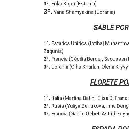
3º.
Erika Kirpu (Estonia)
3º.
Yana Shemyakina (Ucrania)
SABLE POR
1º.
Estados Unidos (Ibtihaj Muhamm
Zagunis
)
2º.
Francia (Cécilia Berder,
Saoussen 
3º.
Ucrania (Olha Kharlan,
Olena Kryvy
FLORETE PO
1º.
Italia (Martina Batini,
Elisa Di Franc
2º.
Rusia (Yuliya Beriukova,
Inna Deri
3º.
Francia (Gaëlle Gebet,
Astrid Guyar