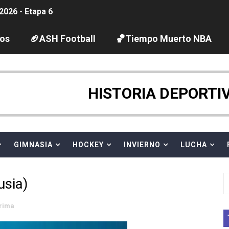
2026 - Etapa 6
gue 2026
los
🏈ASH Football
🏀Tiempo Muerto NBA
guas abiertas 2026 (París, Francia) - Dobletes de Wellbro
pentatlón moderno 2026 (Estambul, Turquía)
HISTORIA DEPORTI
tación artística 2026 (París, Francia) - España domina junto
ido desbancan una semana después a The Demand por trío
GIMNASIA
HOCKEY
INVIERNO
LUCHA
 GP Gran Bretaña
usia)
League 2026 - Playoffs
rima
igh diving 2026 (París, Francia)