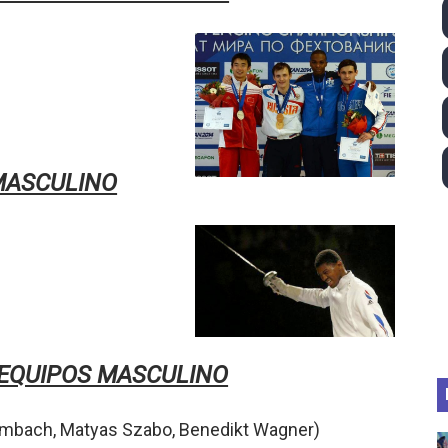
ll League 2026 - Las Utah Talons son bicampeonas de la AU
lom 2026 (Oklahoma City, Estados Unidos) - Miquel Travé 
 2026 - Tadej Pogacar entra en el selecto grupo de los pe
 - Lando Norris consigue en Hungría su primera victoria d
 MASCULINO
ltos 2026 (París, Francia) - Bronce para Jorge y Ana Carv
 EQUIPOS MASCULINO
imbach,
Matyas Szabo,
Benedikt Wagner
)