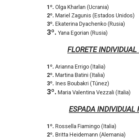
1º.
Olga Kharlan (Ucrania)
2º.
Mariel Zagunis (Estados Unidos)
3º.
Ekaterina Dyachenko (Rusia)
3º.
Yana Egorian (Rusia)
FLORETE INDIVIDUAL
1º.
Arianna Errigo (Italia)
2º.
Martina Batini (Italia)
3º.
Ines Boubakri (Túnez)
3º.
Maria Valentina Vezzali (Italia)
ESPADA INDIVIDUAL
1º.
Rossella Fiamingo (Italia)
2º.
Britta Heidemann (Alemania)