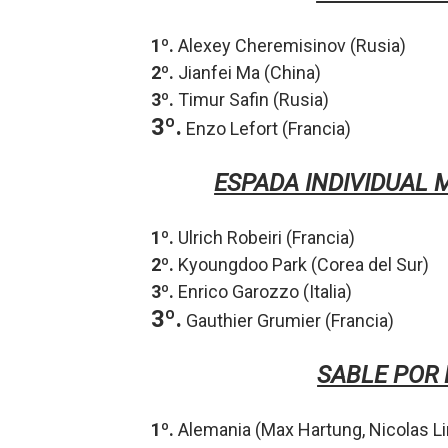
Athletes Unlimited Softba
1º.
Alexey Cheremisinov (Rusia)
2º.
Jianfei Ma (China)
Mundial de piragüismo sla
3º.
Timur Safin (Rusia)
Tour de Francia masculino
3º.
Enzo Lefort (Francia)
Mundial de Fórmula 1 2026
ESPADA INDIVIDUAL
Campeonato de Europa de sa
1º.
Ulrich Robeiri (Francia)
2º.
Kyoungdoo Park (Corea del Sur)
3º.
Enrico Garozzo (Italia)
3º.
Gauthier Grumier (Francia)
SABLE POR
1º.
Alemania (Max Hartung,
Nicolas L