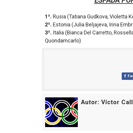
ESPADA PO
1º.
Rusia (Tatiana Gudkova,
Violetta 
2º.
Estonia (Julia Beljajeva,
Irina Embr
3º.
Italia (Bianca Del Carretto,
Rossell
Quondamcarlo
)
Fa
Autor: Víctor Cal