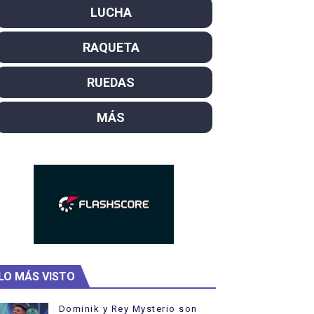
LUCHA
SL
RAQUETA
campeón del mundo. Bronces para David Llorente y Miren La
ntacampeones, los más laureados
RUEDAS
el año como campeón
MÁS
ajal en plataforma. 5 orazos para Chiara Pellacani, doblet
LO MÁS VISTO
Dominik y Rey Mysterio son