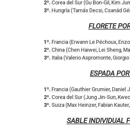
2º.
Corea del Sur (Gu Bon-Gil,
Kim Ju
3º.
Hungría (Tamás Decsi,
Csanád Gé
FLORETE PO
1º.
Francia (Erwann Le Péchoux,
Enzo
2º.
China (Chen Haiwei,
Lei Sheng,
Ma
3º.
Italia (Valerio Aspromonte,
Giorgio
ESPADA POR
1º.
Francia (Gauthier Grumier,
Daniel 
2º.
Corea del Sur (Jung Jin-Sun,
Kweo
3º.
Suiza (Max Heinzer,
Fabian Kauter
SABLE INDIVIDUAL 