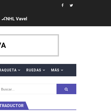
🏒NHL Vavel
ck y Taddeucci. Ángela Martínez 5ª en 10km
VA
 al equipo neutral ruso, llevándose 8 medallas, seis para I
s en el Grand Slam Mexico
RAQUETA
RUEDAS
MÁS
TRADUCTOR