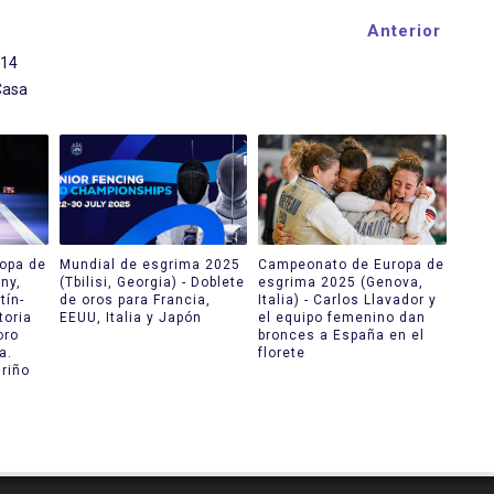
Anterior
014
Casa
opa de
Mundial de esgrima 2025
Campeonato de Europa de
ny,
(Tbilisi, Georgia) - Doblete
esgrima 2025 (Genova,
tín-
de oros para Francia,
Italia) - Carlos Llavador y
toria
EEUU, Italia y Japón
el equipo femenino dan
oro
bronces a España en el
a.
florete
riño