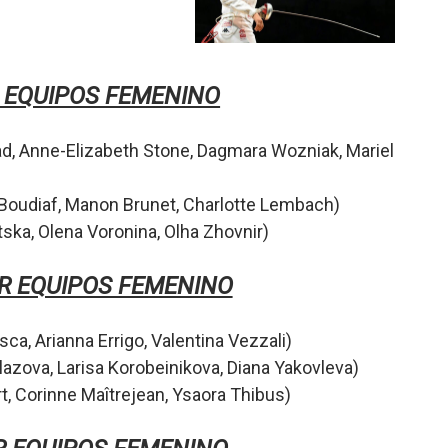
 EQUIPOS FEMENINO
ad,
Anne-Elizabeth Stone,
Dagmara Wozniak,
Mariel
Boudiaf,
Manon Brunet,
Charlotte Lembach
)
tska,
Olena Voronina,
Olha Zhovnir
)
R EQUIPOS FEMENINO
isca,
Arianna Errigo,
Valentina Vezzali
)
glazova,
Larisa Korobeinikova,
Diana Yakovleva
)
t,
Corinne Maîtrejean,
Ysaora Thibus
)