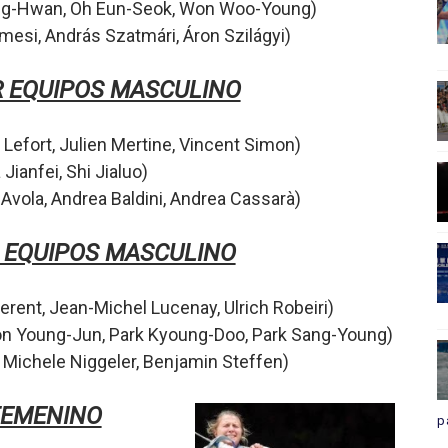
ng-Hwan,
Oh Eun-Seok,
Won Woo-Young
)
mesi,
András Szatmári,
Áron Szilágyi
)
R EQUIPOS MASCULINO
 Lefort,
Julien Mertine,
Vincent Simon
)
 Jianfei,
Shi Jialuo)
 Avola,
Andrea Baldini,
Andrea Cassarà
)
 EQUIPOS MASCULINO
Jerent,
Jean-Michel Lucenay,
Ulrich Robeiri
)
n Young-Jun,
Park Kyoung-Doo,
Park Sang-Young
)
,
Michele Niggeler,
Benjamin Steffen
)
FEMENINO
p