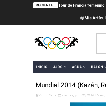
RECIENTE...
Tour de Francia femenino 
Women's Pro Baseball Lea
📖Mis Artícu
Campeonato de Europa en a
Campeonato de Europa de 
Campeonato de Europa de na
AEW - Adam Page con Brod
INICIO
JJOO
AGUA
BALÓN
Canadá Open 2026
Mundial de MotoGP 2026 -
Mundial 2014 (Kazán, R
Canadian Elite Basketball 
Víctor Calle
viernes, julio 25, 2014
esg
Campeonato de Europa de h