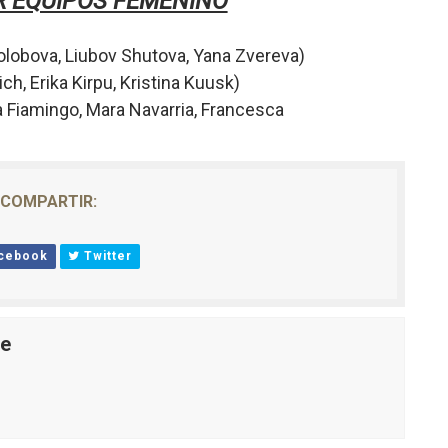
R EQUIPOS FEMENINO
Kolobova,
Liubov Shutova,
Yana Zvereva
)
ich,
Erika Kirpu,
Kristina Kuusk
)
a Fiamingo,
Mara Navarria,
Francesca
COMPARTIR:
cebook
Twitter
le