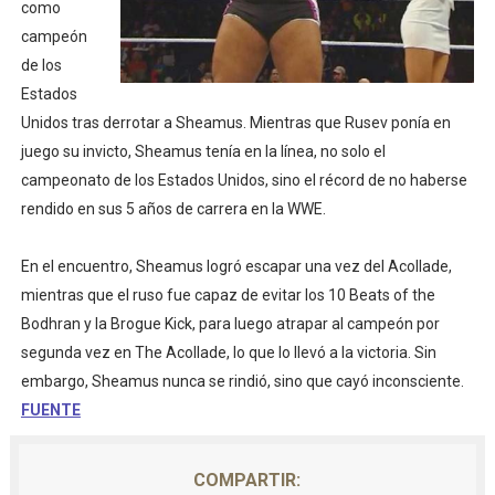
como
Mundial de lacrosse femenino 2026 (Tokio, Japón) - Es
campeón
de los
Máxima celebración en el último Impact! con Jason Ho
Estados
Unidos tras derrotar a Sheamus. Mientras que Rusev ponía en
Mundial de esgrima 2026 (Hong Kong) - La delegación ita
juego su invicto, Sheamus tenía en la línea, no solo el
Raquel Rodriguez es la nueva monarca Intercontinental,
campeonato de los Estados Unidos, sino el récord de no haberse
rendido en sus 5 años de carrera en la WWE.
Campeonato de Europa de atletismo femenino 2026 (Bi
En el encuentro, Sheamus logró escapar una vez del Acollade,
mientras que el ruso fue capaz de evitar los 10 Beats of the
Bodhran y la Brogue Kick, para luego atrapar al campeón por
segunda vez en The Acollade, lo que lo llevó a la victoria. Sin
embargo, Sheamus nunca se rindió, sino que cayó inconsciente.
FUENTE
COMPARTIR: