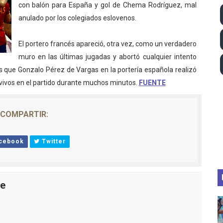
con balón para España y gol de Chema Rodríguez, mal
 - Lando Norris consigue en Hungría su primera victoria d
anulado por los colegiados eslovenos.
026 - Estados Unidos campeón dejando a España a las pue
El portero francés apareció, otra vez, como un verdadero
muro en las últimas jugadas y abortó cualquier intento
ictorias de Ticktum y de Vries en Tokyo, con doble podio pa
s que Gonzalo Pérez de Vargas en la portería española realizó
 2026 - Minnesota Vixen consigue su ansiado primer título 
vivos en el partido durante muchos minutos.
FUENTE
2026 - Etapa 5
COMPARTIR:
cebook
Twitter
le