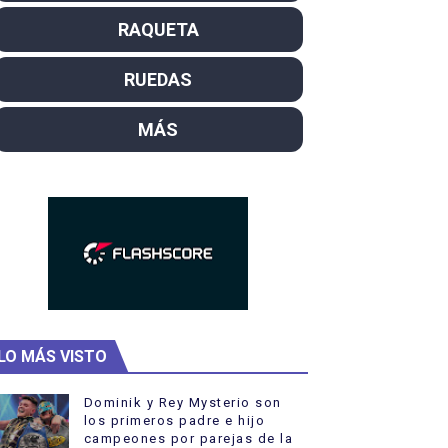
el año como campeón
RAQUETA
rtas
RUEDAS
ra Cassidy y el nuevo líder Dennis
MÁS
de WFA Pro
LO MÁS VISTO
Dominik y Rey Mysterio son
los primeros padre e hijo
campeones por parejas de la