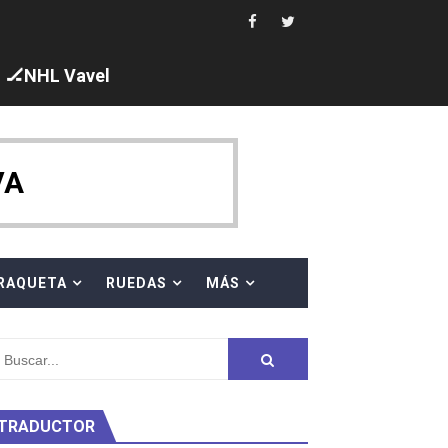
ck y Taddeucci. Ángela Martínez 5ª en 10km
🏒NHL Vavel
VA
 cuarto oro
RAQUETA
RUEDAS
MÁS
edallas, seis para Iris Tió
ty Project
TRADUCTOR
am