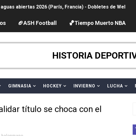
guas abiertas 2026 (París, Francia) - Dobletes de Wellbro
pentatlón moderno 2026 (Estambul, Turquía)
los
🏈ASH Football
🏀Tiempo Muerto NBA
 GP Gran Bretaña
2026 - Week 10
HISTORIA DEPORTI
 season
ltos 2026 (París, Francia) - Chiara Pellacani se cuelga su
GIMNASIA
HOCKEY
INVIERNO
LUCHA
ación artística 2026 (París, Francia) - España se lleva 8 m
vion Heights ponen fin al reinado por parejas de The Vani
lidar título se choca con el
ra Chelsea Green, Chad Gable y Baron Corbin en SummerSl
balonmano