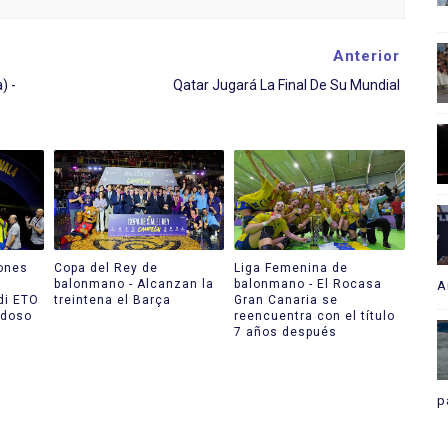
Anterior
) -
Qatar Jugará La Final De Su Mundial
ones
Copa del Rey de
Liga Femenina de
balonmano - Alcanzan la
balonmano - El Rocasa
A
di ETO
treintena el Barça
Gran Canaria se
edoso
reencuentra con el título
7 años después
p