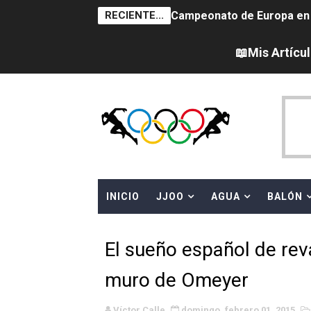
RECIENTE...
Campeonato de Europa en a
Campeonato de Europa de 
📖Mis Artícu
Mundial de MotoGP 2026 -
Canadian Football League 
EFA y AFLE 2026 - Regular
Campeonato de Europa de sa
INICIO
JJOO
AGUA
BALÓN
Campeonato de Europa de nat
WWE NXT - Myles Borne y Ta
El sueño español de reva
Canadá Open 2026
muro de Omeyer
Grandes éxitos por fin pa
Víctor Calle
domingo, febrero 01, 2015