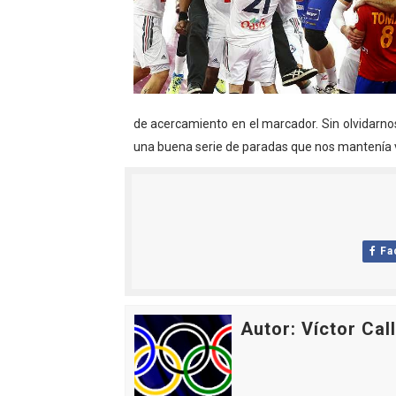
Mundial de Fórmula 1 2026
Copa del Mundo femenina 2
Mundial Fórmula E 2026 - V
de acercamiento en el marcador. Sin olvidarno
Women's Football Alliance
una buena serie de paradas que nos mantenía 
Tour de Francia femenino 
Fa
Autor: Víctor Cal