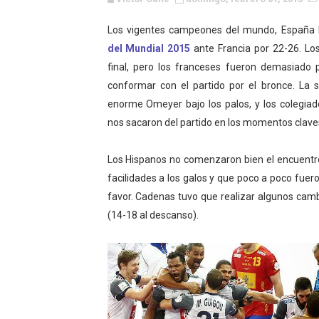
Campeonato de Europa de M
Los vigentes campeones del mundo, España 
del Mundial 2015
Campeonato de Europa de r
ante Francia por 22-26. Lo
final, pero los franceses fueron demasiado 
Mundial de lacrosse femen
conformar con el partido por el bronce. La s
enorme Omeyer bajo los palos, y los colegiados
Máxima celebración en el 
nos sacaron del partido en los momentos clave
Mundial de esgrima 2026 (H
Los Hispanos no comenzaron bien el encuent
Raquel Rodriguez es la nue
facilidades a los galos y que poco a poco fuer
favor. Cadenas tuvo que realizar algunos camb
Athletes Unlimited Softba
(14-18 al descanso).
Mundial de piragüismo sla
AEW - Willow al fin es ca
Tour de Francia masculino