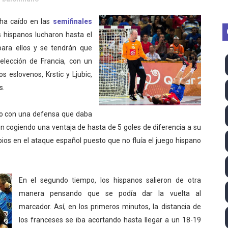
TB 2026 (Monteceneri, Suiza) - Charlie Aldridge y Sina Fr
ha caído en las
semifinales
emo 2026 (Varese, Italia) - Rumanía, Alemania y Gran Breta
s hispanos lucharon hasta el
para ellos y se tendrán que
ino 2026 (Tokio, Japón) - Estados Unidos invencibles, ya 
elección de Francia, con un
 eslovenos, Krstic y Ljubic,
último Impact! con Jason Hotch como nuevo TNA Internati
s.
ong Kong) - La delegación italiana arrasa con 4 oros y 4 pl
ro con una defensa que daba
va monarca Intercontinental, su primer título individual en
on cogiendo una ventaja de hasta de 5 goles de diferencia a su
ios en el ataque español puesto que no fluía el juego hispano
ll League 2026 - Las Utah Talons son bicampeonas de la AU
lom 2026 (Oklahoma City, Estados Unidos) - Miquel Travé 
En el segundo tiempo, los hispanos salieron de otra
manera pensando que se podía dar la vuelta al
mpeona mundial y Maya World arrebata el título TBS a Hikar
marcador. Así, en los primeros minutos, la distancia de
 2026 - Tadej Pogacar entra en el selecto grupo de los pe
los franceses se iba acortando hasta llegar a un 18-19