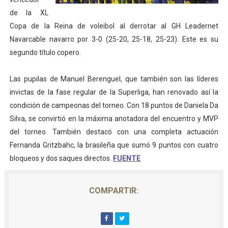
de la XL
Athletes Unlimited Softball League 2026 - Las Utah Ta
Copa de la Reina de voleibol al derrotar al GH Leadernet
Mundial de piragüismo slalom 2026 (Oklahoma City, Es
Navarcable navarro por 3-0 (25-20, 25-18, 25-23). Este es su
segundo título copero.
Tour de Francia masculino 2026 - Tadej Pogacar entra 
Las pupilas de Manuel Berenguel, que también son las líderes
Mundial de Fórmula 1 2026 - Lando Norris consigue en 
invictas de la fase regular de la Superliga, han renovado así la
Campeonato de Europa de high diving 2026 (París, Fran
condición de campeonas del torneo. Con 18 puntos de Daniela Da
Silva, se convirtió en la máxima anotadora del encuentro y MVP
del torneo. También destacó con una completa actuación
Fernanda Gritzbahc, la brasileña que sumó 9 puntos con cuatro
bloqueos y dos saques directos.
FUENTE
COMPARTIR: