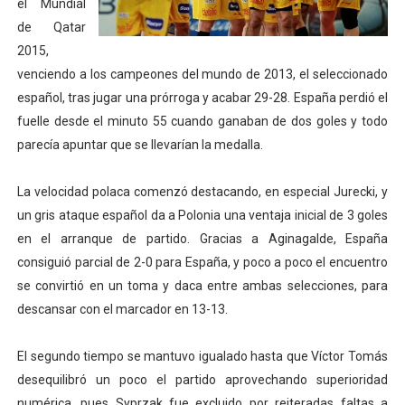
el Mundial
Mundial de lacrosse femenino 2026 (Tokio, Japón) - Es
de Qatar
2015,
Máxima celebración en el último Impact! con Jason Ho
venciendo a los campeones del mundo de 2013, el seleccionado
español, tras jugar una prórroga y acabar 29-28. España perdió el
Mundial de esgrima 2026 (Hong Kong) - La delegación ita
fuelle desde el minuto 55 cuando ganaban de dos goles y todo
parecía apuntar que se llevarían la medalla.
Raquel Rodriguez es la nueva monarca Intercontinental,
Campeonato de Europa de atletismo femenino 2026 (Bi
La velocidad polaca comenzó destacando, en especial Jurecki, y
un gris ataque español da a Polonia una ventaja inicial de 3 goles
en el arranque de partido. Gracias a Aginagalde, España
consiguió parcial de 2-0 para España, y poco a poco el encuentro
se convirtió en un toma y daca entre ambas selecciones, para
descansar con el marcador en 13-13.
El segundo tiempo se mantuvo igualado hasta que Víctor Tomás
desequilibró un poco el partido aprovechando superioridad
numérica, pues Syprzak fue excluido por reiteradas faltas a