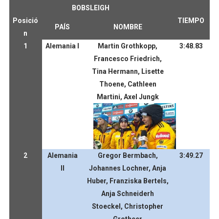
BOBSLEIGH
Posició
TIEMPO
PAÍS
NOMBRE
n
1
Alemania I
Martin Grothkopp,
3:48.83
Francesco Friedrich,
Tina Hermann, Lisette
Thoene, Cathleen
Martini, Axel Jungk
2
Alemania
Gregor Bermbach,
3:49.27
II
Johannes Lochner, Anja
Huber, Franziska Bertels,
Anja Schneiderh
Stoeckel, Christopher