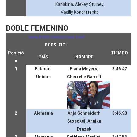
Kanakina, Alexey Stulnev,
Vasiliy Kondratenko
DOBLE FEMENINO
www.historiadeportiva.com
BOBSLEIGH
Posició
TIEMPO
PAÍS
NOMBRE
n
1
Estados
Elana Meyers,
3:46.47
Unidos
Cherrelle Garrett
2
Alemania
Anja Schneiderh
3:46.90
Stoeckel, Annika
Drazek