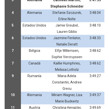
3
Alemania
Cathleen Martini,
3:47.53
Stephanie Schneider
4
Alemania
Stefanie Szczurek,
3:48.04
Erline Nolte
5
Estados Unidos
Jamie Greubel,
3:48.10
Lauren Gibbs
6
Estados Unidos
Jazmine Fenlator,
3:48.33
Natalie Deratt
7
Bélgica
Elfje Willemsen,
3:48.62
Sophie Vercruyssen
7
Canadá
Kaillie Humphries,
3:48.62
Melissa Lotholz
9
Rumanía
Maria Adela
3:49.27
Constantin, Andree
Grecu
10
Alemania
Miriam Wagner, Lisa
3:49.37
Marie Buckwitz
11
Austria
Christina Hengster,
3:49.69