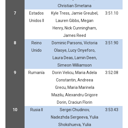
Christian Smetana
7
Estados
Kyle Tress, Jamie Greubel,
3:51.10
Unidos II
Lauren Gibbs, Megan
Henry, Nick Cunningham,
James Reed
8
Reino
Dominic Parsons, Victoria
3:51.90
Unido
Olaoye, Lucy Onyeforo,
Laura Deas, Lamin Deen,
Simeon Williamson
9
Rumanía
Dorin Velicu, Maria Adela
3:52.08
Constantin, Andreea
Grecu, Maria Marinela
Mazilu, Alexandru Grigore
Dorin, Craciun Florin
10
Rusia II
Sergei Chudinov,
3:53.43
Nadezhda Sergeeva, Yulia
Shokshueva, Yulia