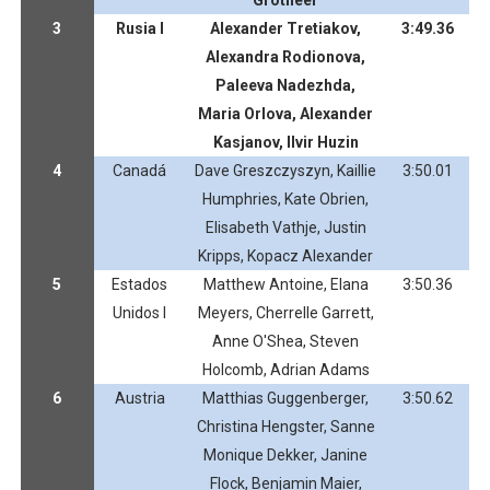
Grotheer
3
Rusia I
Alexander Tretiakov,
3:49.36
Alexandra Rodionova,
Paleeva Nadezhda,
Maria Orlova, Alexander
Kasjanov, Ilvir Huzin
4
Canadá
Dave Greszczyszyn, Kaillie
3:50.01
Humphries, Kate Obrien,
Elisabeth Vathje, Justin
Kripps, Kopacz Alexander
5
Estados
Matthew Antoine, Elana
3:50.36
Unidos I
Meyers, Cherrelle Garrett,
Anne O'Shea, Steven
Holcomb, Adrian Adams
6
Austria
Matthias Guggenberger,
3:50.62
Christina Hengster, Sanne
Monique Dekker, Janine
Flock, Benjamin Maier,