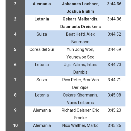
2
Alemania
Johannes Lochner,
3:44.36
Joshua Bluhm
2
Letonia
Oskars Melbardis,
3:44.36
Daumants Dreiskens
4
Suiza
Beat Hefti, Alex
3:44.52
Baumann
5
Corea del Sur
Yun Jong Won,
3:44.69
Youngwoo Seo
6
Letonia
Ugis Zalims, Intars
3:44.70
Dambis
7
Suiza
Rico Peter, Bror Van
3:44.71
Der Zijde
8
Letonia
Oskars Kibermanis,
3:45.08
Vairis Leiboms
9
Alemania
Richard Oelsner, Eric
3:45.23
Franke
10
Alemania
Nico Walther, Marko
3:45.26