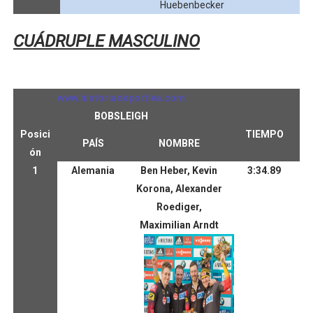
Huebenbecker
CUÁDRUPLE MASCULINO
www.historiadeportiva.com
BOBSLEIGH
Posici
TIEMPO
PAÍS
NOMBRE
ón
1
Alemania
Ben Heber, Kevin
3:34.89
Korona, Alexander
Roediger,
Maximilian Arndt