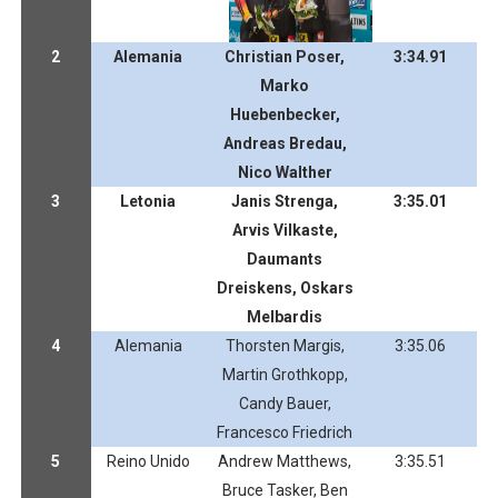
2
Alemania
Christian Poser,
3:34.91
Marko
Huebenbecker,
Andreas Bredau,
Nico Walther
3
Letonia
Janis Strenga,
3:35.01
Arvis Vilkaste,
Daumants
Dreiskens, Oskars
Melbardis
4
Alemania
Thorsten Margis,
3:35.06
Martin Grothkopp,
Candy Bauer,
Francesco Friedrich
5
Reino Unido
Andrew Matthews,
3:35.51
Bruce Tasker, Ben