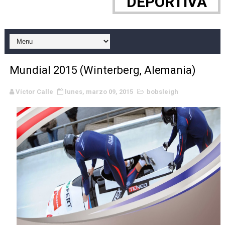
DEPORTIVA
EFA y AFLE 2026 - Regular season
Grandes éxitos por fin para Chelsea Green, Chad Gabl
Campeonato de Europa de MTB 2026 (Monteceneri, Suiza)
Mundial 2015 (Winterberg, Alemania)
Campeonato de Europa de remo 2026 (Varese, Italia) - 
Víctor Calle
lunes, marzo 09, 2015
bobsleigh
Mundial de lacrosse femenino 2026 (Tokio, Japón) - Es
Máxima celebración en el último Impact! con Jason Ho
Mundial de esgrima 2026 (Hong Kong) - La delegación ita
Raquel Rodriguez es la nueva monarca Intercontinental,
Athletes Unlimited Softball League 2026 - Las Utah Ta
Mundial de piragüismo slalom 2026 (Oklahoma City, Es