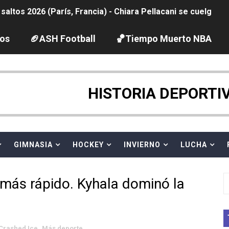
ltos 2026 (París, Francia) - Chiara Pellacani se cuelga su
ación artística 2026 (París, Francia) - España se lleva 8 m
los
🏈ASH Football
🏀Tiempo Muerto NBA
2026 - Etapa 4
HISTORIA DEPORTI
guas abiertas 2026 (París, Francia) - Ángela Martínez 5ª 
vion Heights ponen fin al reinado por parejas de The Vani
GIMNASIA
HOCKEY
INVIERNO
LUCHA
 GP Gran Bretaña
2026 - Week 10
 más rápido. Kyhala dominó la
 season
ra Chelsea Green, Chad Gable y Baron Corbin en SummerSl
Crashed Ice
,
Más deporte