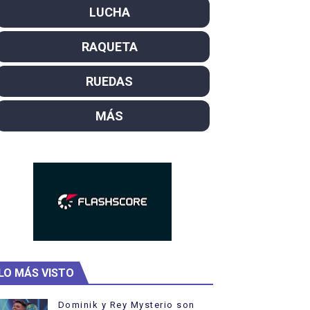
LUCHA
el año como campeón
RAQUETA
rtas
ra Cassidy y el nuevo líder Dennis
RUEDAS
de WFA Pro
MÁS
LO MÁS VISTO
Dominik y Rey Mysterio son