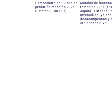
Campeonato de Europa de
Mundial de lacross
pentatlón moderno 2026
femenino 2026 (Tok
(Estambul, Turquía)
Japón) - Estados U
invencibles, ya son
decacampeonas y q
oro consecutivo