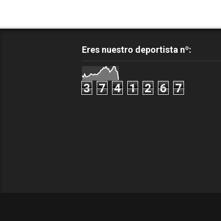
Eres nuestro deportista nº:
3
7
4
1
2
6
7