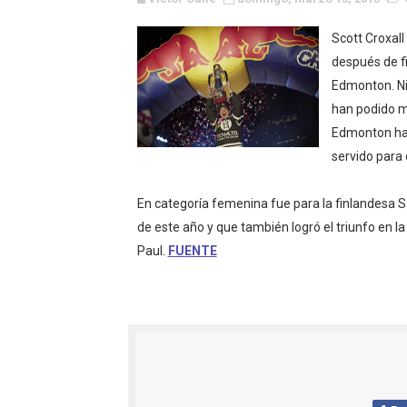
Campeonato de Europa de M
Scott Croxall
Campeonato de Europa de r
después de fi
Edmonton. Ni 
Mundial de lacrosse femen
han podido ma
Edmonton ha 
Máxima celebración en el 
servido para
Mundial de esgrima 2026 (H
En categoría femenina fue para la finlandesa S
Raquel Rodriguez es la nue
de este año y que también logró el triunfo en l
Paul.
FUENTE
Athletes Unlimited Softba
Mundial de piragüismo sla
AEW - Willow al fin es ca
Tour de Francia masculino