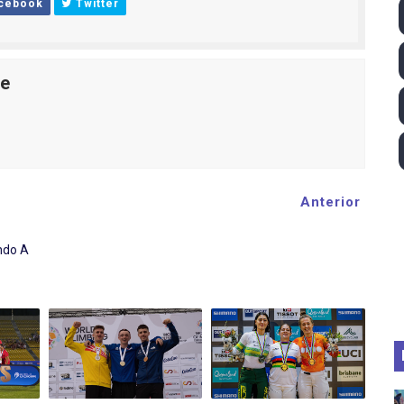
cebook
Twitter
 - Lando Norris consigue en Hungría su primera victoria d
026 - Estados Unidos campeón dejando a España a las pue
le
ictorias de Ticktum y de Vries en Tokyo, con doble podio pa
 2026 - Minnesota Vixen consigue su ansiado primer título 
pentatlón moderno 2026 (Estambul, Turquía)
Anterior
ndo A