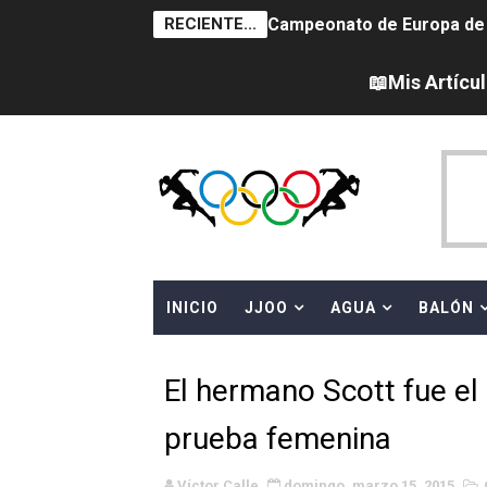
RECIENTE...
Campeonato de Europa de sa
Campeonato de Europa de nat
📖Mis Artícu
Canadá Open 2026
Tour de Francia femenino 
Campeonato de Europa en a
WWE NXT - Myles Borne y Ta
INICIO
JJOO
AGUA
BALÓN
Mundial de MotoGP 2026 -
Canadian Football League 
El hermano Scott fue el
EFA y AFLE 2026 - Regular
prueba femenina
Grandes éxitos por fin pa
Víctor Calle
domingo, marzo 15, 2015