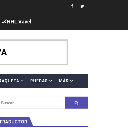
 cuarto oro
edallas, seis para Iris Tió
🏒NHL Vavel
VA
en 10km
ty Project
RAQUETA
RUEDAS
MÁS
TRADUCTOR
am