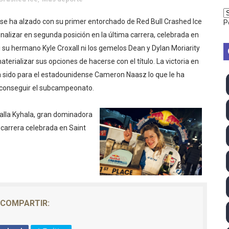
TB 2026 (Monteceneri, Suiza) - Charlie Aldridge y Sina Fr
 se ha alzado con su primer entorchado de Red Bull Crashed Ice
P
emo 2026 (Varese, Italia) - Rumanía, Alemania y Gran Breta
nalizar en segunda posición en la última carrera, celebrada en
su hermano Kyle Croxall ni los gemelos Dean y Dylan Moriarity
ino 2026 (Tokio, Japón) - Estados Unidos invencibles, ya 
terializar sus opciones de hacerse con el título. La victoria en
sido para el estadounidense Cameron Naasz lo que le ha
último Impact! con Jason Hotch como nuevo TNA Internati
 conseguir el subcampeonato.
ong Kong) - La delegación italiana arrasa con 4 oros y 4 pl
alla Kyhala, gran dominadora
va monarca Intercontinental, su primer título individual en
a carrera celebrada en Saint
ll League 2026 - Las Utah Talons son bicampeonas de la AU
lom 2026 (Oklahoma City, Estados Unidos) - Miquel Travé 
mpeona mundial y Maya World arrebata el título TBS a Hikar
COMPARTIR:
 2026 - Tadej Pogacar entra en el selecto grupo de los pe