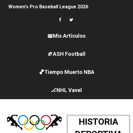
Women's Pro Baseball League 2026
Campeonato de Europa en aguas abiertas 2026 (París, F
Campeonato de Europa de pentatlón moderno 2026 (Est
📖Mis Artículos
Campeonato de Europa de natación artística 2026 (París,
🏈ASH Football
AEW - Adam Page con Brodido desbancan una semana d
🏀Tiempo Muerto NBA
Canadá Open 2026
Mundial de MotoGP 2026 - GP Gran Bretaña
🏒NHL Vavel
Canadian Elite Basketball League 2026 - Playoffs
Campeonato de Europa de high diving 2026 (París, Fran
HISTORIA
WWE NXT - Myles Borne y Tavion Heights ponen fin al r