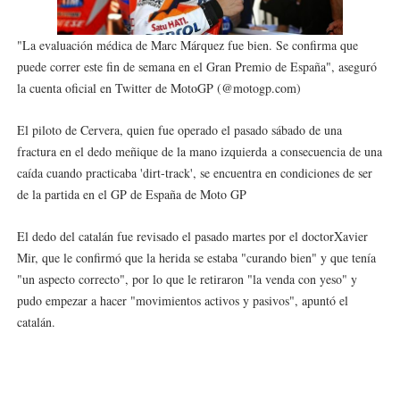
Mundial de piragüismo slalom 2026 (Oklahoma City, Es
"La evaluación médica de Marc Márquez fue bien. Se confirma que
Tour de Francia masculino 2026 - Tadej Pogacar entra 
puede correr este fin de semana en el Gran Premio de España", aseguró
la cuenta oficial en Twitter de MotoGP (@motogp.com)
Mundial de Fórmula 1 2026 - Lando Norris consigue en 
El piloto de Cervera, quien fue operado el pasado sábado de una
Campeonato de Europa de saltos 2026 (París, Francia) 
fractura en el dedo meñique de la mano izquierda a consecuencia de una
caída cuando practicaba 'dirt-track', se encuentra en condiciones de ser
Tour de Francia femenino 2026 - Etapa 6
de la partida en el GP de España de Moto GP
El dedo del catalán fue revisado el pasado martes por el doctor
Xavier
Mir
, que le confirmó que la herida se estaba "curando bien" y que tenía
"un aspecto correcto", por lo que le retiraron "la venda con yeso" y
pudo empezar a hacer "movimientos activos y pasivos", apuntó el
catalán.