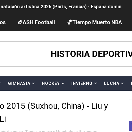
tación artística 2026 (París, Francia) - España domina junto
ido desbancan una semana después a The Demand por trío
los
🏈ASH Football
🏀Tiempo Muerto NBA
2026 - Etapa 5
gue 2026
HISTORIA DEPORTI
guas abiertas 2026 (París, Francia) - Dobletes de Wellbro
pentatlón moderno 2026 (Estambul, Turquía)
GIMNASIA
HOCKEY
INVIERNO
LUCHA
vion Heights ponen fin al reinado por parejas de The Vani
 2015 (Suxhou, China) - Liu y
 GP Gran Bretaña
Li
 League
enis de mesa
,
Tenis de mesa - Mundiales y Europeos