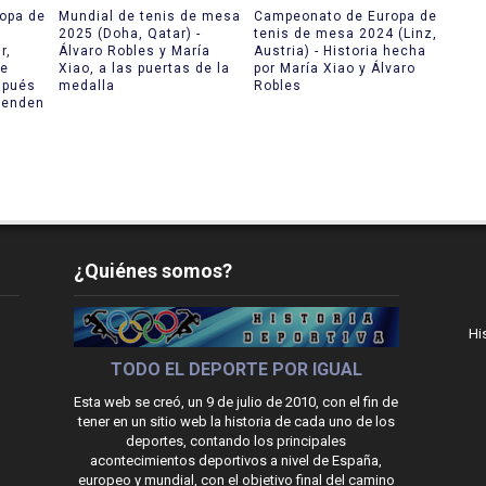
opa de
Mundial de tenis de mesa
Campeonato de Europa de
2025 (Doha, Qatar) -
tenis de mesa 2024 (Linz,
r,
Álvaro Robles y María
Austria) - Historia hecha
se
Xiao, a las puertas de la
por María Xiao y Álvaro
spués
medalla
Robles
ienden
¿Quiénes somos?
Hi
TODO EL DEPORTE POR IGUAL
Esta web se creó, un 9 de julio de 2010, con el fin de
tener en un sitio web la historia de cada uno de los
deportes, contando los principales
acontecimientos deportivos a nivel de España,
europeo y mundial, con el objetivo final del camino