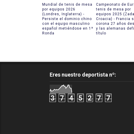
Mundial de tenis de mesa
Campeonato de Eur
por equipos 2026
tenis de mesa por
(Londres, Inglaterra) -
equipos 2025 (Zada
Persiste el dominio chino
Croacia) - Francia 
con el equipo masculino
corona 27 años de
español metiéndose en 1ª
y las alemanas def
Ronda
título
Eres nuestro deportista nº:
3
7
4
5
2
7
7