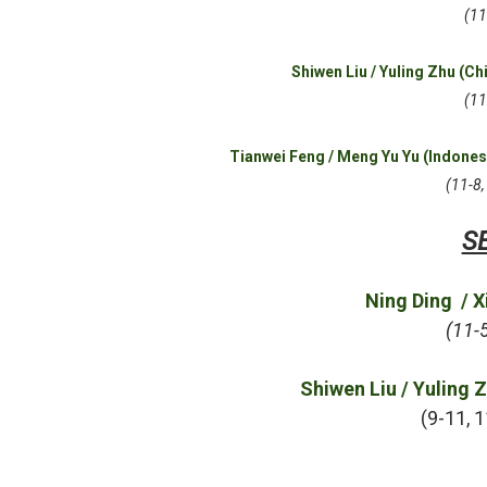
(11
Mundial de piragüismo sla
Shiwen Liu / Yuling Zhu (Ch
Tour de Francia masculino
(11
Mundial de Fórmula 1 2026
Tianwei Feng / Meng Yu Yu (Indones
Copa del Mundo femenina 2
(11-8,
Campeonato de Europa de s
S
Ning Ding / X
(11-5
Shiwen Liu / Yuling 
(9-11, 1