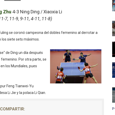
ng Zhu
4-3
Ning Ding / Xiaoxia Li
11-7, 11-9, 9-11, 4-11, 11-8)
Yuling se coronó campeona del dobles femenino al derrotar a
o los siete sets máximos.
rse" de Ding un día después
al femenino. Por otra parte, se
o en los Mundiales, pues
gapur Feng Tianwei-Yu
a Li Jie y la polaca Li Qian.
p
COMPARTIR: