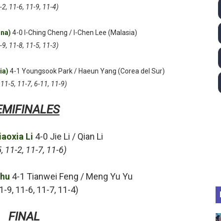
-2, 11-6, 11-9, 11-4)
lom 2026 (Oklahoma City, Estados Unidos) - Miquel Travé 
ina)
4-0 I-Ching Cheng / I-Chen Lee (Malasia)
 2026 - Tadej Pogacar entra en el selecto grupo de los pe
-9, 11-8, 11-5, 11-3)
 - Lando Norris consigue en Hungría su primera victoria d
ia)
4-1 Youngsook Park / Haeun Yang (Corea del Sur)
026 - Estados Unidos campeón dejando a España a las pue
 11-5, 11-7, 6-11, 11-9)
altos 2026 (París, Francia) - Medalla de bronce para Jorge
EMIFINALES
iaoxia Li
4-0 Jie Li / Qian Li
, 11-2, 11-7, 11-6)
Zhu
4-1 Tianwei Feng / Meng Yu Yu
1-9, 11-6, 11-7, 11-4)
FINAL