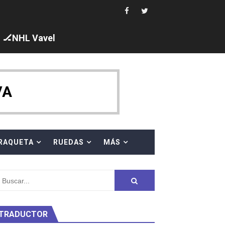
 al equipo neutral ruso, llevándose 8 medallas, seis para I
s en el Grand Slam Mexico
🏒NHL Vavel
VA
ck y Taddeucci. Ángela Martínez 5ª en 10km
RAQUETA
RUEDAS
MÁS
ty Project
TRADUCTOR