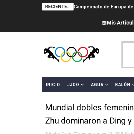
RECIENTE...
Campeonato de Europa de na
AEW - Adam Page con Brod
📖Mis Artícu
Tour de Francia femenino 
Women's Pro Baseball Lea
Campeonato de Europa en a
Campeonato de Europa de 
INICIO
JJOO
AGUA
BALÓN
WWE NXT - Myles Borne y Ta
Canadá Open 2026
Mundial dobles femenino
Mundial de MotoGP 2026 -
Zhu dominaron a Ding y 
Canadian Elite Basketball
Víctor Calle
domingo, mayo 03, 2015
t