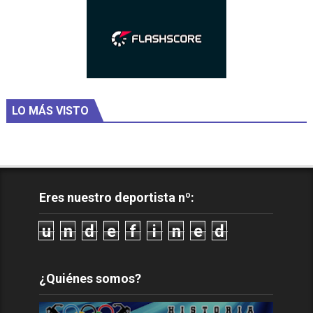
LO MÁS VISTO
Eres nuestro deportista nº:
u
n
d
e
f
i
n
e
d
¿Quiénes somos?