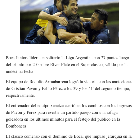
Tour de Francia masculino 2026 - Tadej Pogacar entra 
Mundial de Fórmula 1 2026 - Lando Norris consigue en 
Campeonato de Europa de saltos 2026 (París, Francia) 
Tour de Francia femenino 2026 - Etapa 6
Bo
ca Juniors lidera en solitario la Liga Argentina con 27 puntos luego
Women's Pro Baseball League 2026
del triunfo por 2-0 sobre River Plate en el Superclásico, válido por la
undécima fecha
El equipo de Rodolfo Arruabarrena logró la victoria con las anotaciones
de
Cristian Pavón y Pablo Pérez,
a los 39 y los 41' del segundo tiempo,
respectivamente.
El entrenador del equipo xeneize acertó en los cambios con los ingresos
de Pavón y Pérez para revertir un partido parejo con una ráfaga
goleadora en los últimos minutos para el festejo del público en la
Bombonera
El clásico comenzó con el dominio de Boca, que impuso jerarquía en la