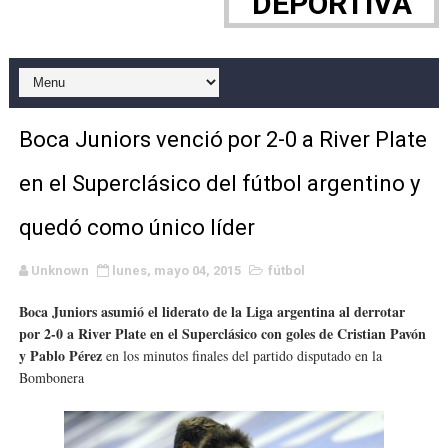
DEPORTIVA
EFA y AFLE 2026 - Regular season
Grandes éxitos por fin para Chelsea Green, Chad Gabl
Campeonato de Europa de MTB 2026 (Monteceneri, Suiza)
Boca Juniors venció por 2-0 a River Plate
Campeonato de Europa de remo 2026 (Varese, Italia) - 
en el Superclásico del fútbol argentino y
Mundial de lacrosse femenino 2026 (Tokio, Japón) - Es
quedó como único líder
Máxima celebración en el último Impact! con Jason Ho
Unknown
lunes, mayo 04, 2015
fútbol
Mundial de esgrima 2026 (Hong Kong) - La delegación ita
Boca Juniors asumió el liderato de la Liga argentina al derrotar
por 2-0 a River Plate en el Superclásico con goles de Cristian Pavón
Raquel Rodriguez es la nueva monarca Intercontinental,
y Pablo Pérez
en los minutos finales del partido disputado en la
Bombonera
Athletes Unlimited Softball League 2026 - Las Utah Ta
Mundial de piragüismo slalom 2026 (Oklahoma City, Es