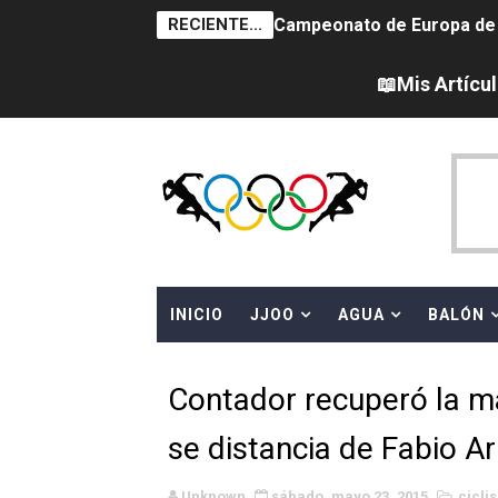
RECIENTE...
Campeonato de Europa de na
AEW - Adam Page con Brod
📖Mis Artícu
Tour de Francia femenino 
Women's Pro Baseball Lea
Campeonato de Europa en a
Campeonato de Europa de 
INICIO
JJOO
AGUA
BALÓN
WWE NXT - Myles Borne y Ta
Canadá Open 2026
Contador recuperó la m
Mundial de MotoGP 2026 -
se distancia de Fabio A
Canadian Elite Basketball
Unknown
sábado, mayo 23, 2015
cicli