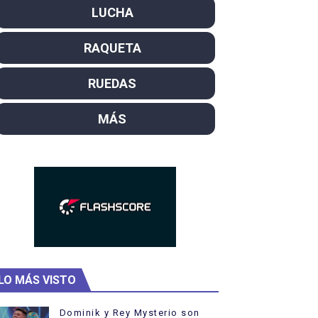
LUCHA
campeón del mundo. Bronces para David Llorente y Miren La
RAQUETA
ntacampeones, los más laureados
el año como campeón
RUEDAS
rtas
MÁS
 Rodríguez y Ana Carvajal
LO MÁS VISTO
Dominik y Rey Mysterio son