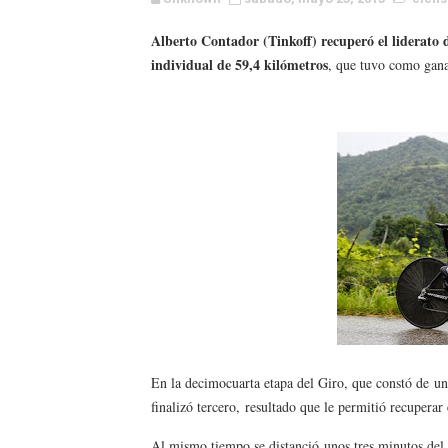
Canadian Football League 
Alberto Contador (Tinkoff) recuperó el liderato d
individual de 59,4 kilómetros
, que tuvo como gana
EFA y AFLE 2026 - Regular
Grandes éxitos por fin pa
Campeonato de Europa de M
Campeonato de Europa de r
Mundial de lacrosse femen
Máxima celebración en el 
Mundial de esgrima 2026 (H
En la decimocuarta etapa del Giro, que constó de
un
Raquel Rodriguez es la nue
finalizó tercero,
resultado que le permitió recuperar e
Athletes Unlimited Softba
Al mismo tiempo se distanció
unos tres minutos del 