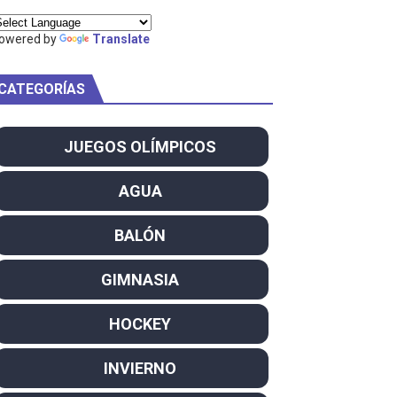
owered by
Translate
CATEGORÍAS
am
ei dominan el Europeo
JUEGOS OLÍMPICOS
ña se reparten el botín y Caetano Horta y Rodrigo Conde f
AGUA
son decacampeonas y quinto oro consecutivo
BALÓN
onal Champion
GIMNASIA
atas
HOCKEY
 WWE
INVIERNO
SL