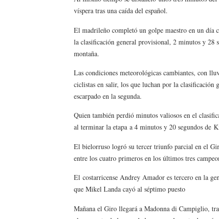
víspera tras una caída del español.
Mundial de piragüismo sla
El madrileño completó un golpe maestro en un día cl
Tour de Francia masculino
la clasificación general provisional, 2 minutos y 28 
montaña.
Mundial de Fórmula 1 2026
Las condiciones meteorológicas cambiantes, con lluv
Copa del Mundo femenina 2
ciclistas en salir, los que luchan por la clasificació
escarpado en la segunda.
Campeonato de Europa de s
Quien también perdió minutos valiosos en el clasifica
al terminar la etapa
a 4 minutos y 20 segundos de
K
El bielorruso logró su tercer triunfo parcial en el G
entre los cuatro primeros en los últimos tres campe
El
costarricense Andrey Amador es tercero en la ge
que Mikel Landa cayó al séptimo puesto
Mañana el Giro llegará a Madonna di Campiglio, tra