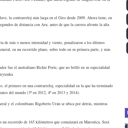
lom 2026 (Oklahoma City, Estados Unidos) - Miquel Travé 
ave, la contrarreloj más larga en el Giro desde 2009. Ahora tiene, en
 2026 - Tadej Pogacar entra en el selecto grupo de los pe
segundos de distancia con Aru, antes de que la carrera afronte la alta
 - Lando Norris consigue en Hungría su primera victoria d
ia de más o menos intensidad y viento, penalizaron a los últimos
026 - Estados Unidos campeón dejando a España a las pue
n general, en un recorrido plano, sobre todo en su primera parte, y más
altos 2026 (París, Francia) - Medalla de bronce para Jorge
dor fue el australiano Richie Porte, que no brilló en su especialidad
iryienka
iro, el primero en una contrarreloj, especialidad en la que ha terminado
onatos del mundo (3º en 2012, 4º en 2013 y 2014).
neral y el
colombiano Rigoberto Urán se ubica por detrás, mientras
s un recorrido de 165 kilómetros que comenzará en Marostica. Será