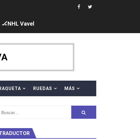
 al equipo neutral ruso, llevándose 8 medallas, seis para I
s en el Grand Slam Mexico
🏒NHL Vavel
VA
ck y Taddeucci. Ángela Martínez 5ª en 10km
RAQUETA
RUEDAS
MÁS
ty Project
TRADUCTOR