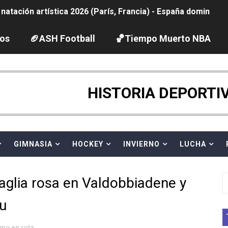
tación artística 2026 (París, Francia) - España domina junto
ido desbancan una semana después a The Demand por trío
los
🏈ASH Football
🏀Tiempo Muerto NBA
2026 - Etapa 5
gue 2026
HISTORIA DEPORTI
guas abiertas 2026 (París, Francia) - Dobletes de Wellbro
pentatlón moderno 2026 (Estambul, Turquía)
GIMNASIA
HOCKEY
INVIERNO
LUCHA
vion Heights ponen fin al reinado por parejas de The Vani
aglia rosa en Valdobbiadene y
 GP Gran Bretaña
ru
 League
smo en ruta