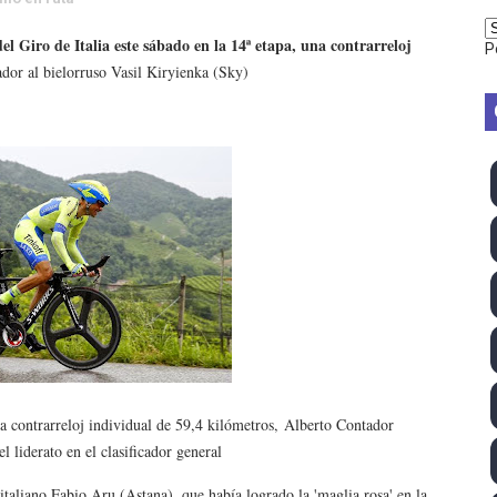
2026 - Week 10
el Giro de Italia este sábado en la 14ª etapa, una contrarreloj
P
dor al bielorruso Vasil Kiryienka (Sky)
 season
ra Chelsea Green, Chad Gable y Baron Corbin en SummerSl
TB 2026 (Monteceneri, Suiza) - Charlie Aldridge y Sina Fr
emo 2026 (Varese, Italia) - Rumanía, Alemania y Gran Breta
ino 2026 (Tokio, Japón) - Estados Unidos invencibles, ya 
último Impact! con Jason Hotch como nuevo TNA Internati
ong Kong) - La delegación italiana arrasa con 4 oros y 4 pl
a contrarreloj individual de 59,4 kilómetros,
Alberto Contador
va monarca Intercontinental, su primer título individual en
l liderato en el clasificador general
ll League 2026 - Las Utah Talons son bicampeonas de la AU
italiano Fabio Aru (Astana
), que había logrado la 'maglia rosa' en la