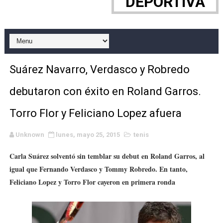
DEPORTIVA
WWE NXT - Myles Borne y Tavion Heights ponen fin al r
Canadian Football League 2026 - Week 10
EFA y AFLE 2026 - Regular season
Suárez Navarro, Verdasco y Robredo
Grandes éxitos por fin para Chelsea Green, Chad Gabl
debutaron con éxito en Roland Garros.
Campeonato de Europa de MTB 2026 (Monteceneri, Suiza)
Torro Flor y Feliciano Lopez afuera
Campeonato de Europa de remo 2026 (Varese, Italia) - 
Unknown
lunes, mayo 25, 2015
tenis
Mundial de lacrosse femenino 2026 (Tokio, Japón) - Es
Carla Suárez solventó sin temblar su debut en Roland Garros, al
igual que Fernando Verdasco y Tommy Robredo. En tanto,
Máxima celebración en el último Impact! con Jason Ho
Feliciano Lopez y Torro Flor cayeron en primera ronda
Mundial de esgrima 2026 (Hong Kong) - La delegación ita
Raquel Rodriguez es la nueva monarca Intercontinental,