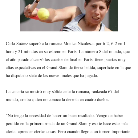
Athletes Unlimited Softball League 2026 - Las Utah Ta
Mundial de piragüismo slalom 2026 (Oklahoma City, Es
Tour de Francia masculino 2026 - Tadej Pogacar entra 
Carla Suárez superó a la rumana Monica Niculescu por 6-2, 6-2 en 1
Mundial de Fórmula 1 2026 - Lando Norris consigue en 
hora y 21 minutos en su estreno en París. La número 8 del mundo, que
el año pasado alcanzó los cuartos de final en París, tiene puestas muy
Campeonato de Europa de saltos 2026 (París, Francia) 
altas expectativas en el Grand Slam de tierra batida, superficie en la que
ha disputado siete de las nueve finales que ha jugado.
La canaria se mostró muy sólida ante la rumana, rankeada 67 del
mundo, contra quien no conoce la derrota en cuatro duelos.
"No tengo la necesidad de hacer un buen resultado. Vengo de haber
perdido en la primera ronda de un Grand Slam y eso te hace estar más
alerta, aprender ciertas cosas. Pero cuando llego a un torneo importante