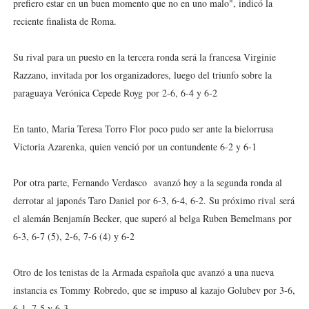
prefiero estar en un buen momento que no en uno malo", indicó la
reciente finalista de Roma.
Su rival para un puesto en la tercera ronda será la francesa Virginie
Razzano, invitada por los organizadores, luego del triunfo sobre la
paraguaya Verónica Cepede Royg
por 2-6, 6-4 y 6-2
En tanto, Maria Teresa Torro Flor poco pudo ser ante la bielorrusa
Victoria Azarenka, quien venció por un contundente 6-2 y 6-1
Por otra parte, Fernando Verdasco
avanzó hoy a la segunda ronda al
derrotar al japonés Taro Daniel por 6-3, 6-4, 6-2. Su próximo rival
será
el alemán Benjamín Becker, que superó al belga Ruben Bemelmans
por
6-3, 6-7 (5), 2-6, 7-6 (4) y 6-2
Otro de los tenistas de la Armada española que avanzó a una nueva
instancia es Tommy
Robredo, que se impuso al kazajo Golubev por 3-6,
6-1, 7-5 y 6-3