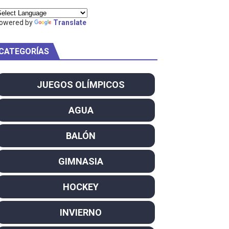
ty Project
owered by
Translate
CATEGORÍAS
am
JUEGOS OLÍMPICOS
ei dominan el Europeo
AGUA
ña se reparten el botín y Caetano Horta y Rodrigo Conde f
BALÓN
son decacampeonas y quinto oro consecutivo
GIMNASIA
onal Champion
HOCKEY
atas
INVIERNO
 WWE