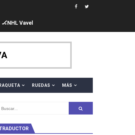
🏒NHL Vavel
ck y Taddeucci. Ángela Martínez 5ª en 10km
VA
 al equipo neutral ruso, llevándose 8 medallas, seis para I
s en el Grand Slam Mexico
RAQUETA
RUEDAS
MÁS
TRADUCTOR