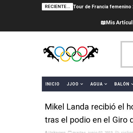
RECIENTE...
Tour de Francia femenino 
Women's Pro Baseball Lea
📖Mis Artícu
Campeonato de Europa en a
Campeonato de Europa de 
Campeonato de Europa de na
AEW - Adam Page con Brod
INICIO
JJOO
AGUA
BALÓN
Canadá Open 2026
Mundial de MotoGP 2026 -
Mikel Landa recibió el 
Canadian Elite Basketball 
tras el podio en el Giro d
Campeonato de Europa de h
Unknown
martes, junio 02, 2015
ciclis