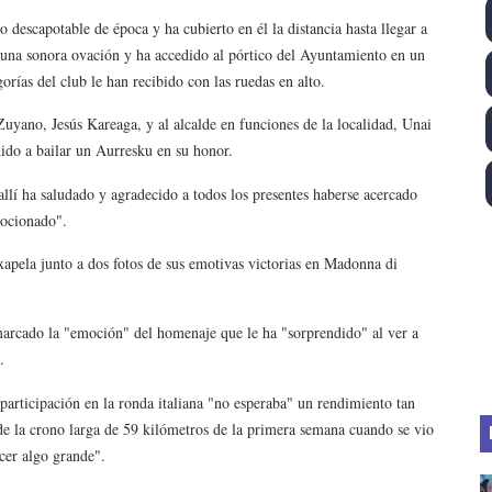
 descapotable de época y ha cubierto en él la distancia hasta llegar a
ll League 2026 - Las Utah Talons son bicampeonas de la AU
o una sonora ovación y ha accedido al pórtico del Ayuntamiento en un
lom 2026 (Oklahoma City, Estados Unidos) - Miquel Travé 
gorías del club le han recibido con las ruedas en alto.
Zuyano, Jesús Kareaga, y al alcalde en funciones de la localidad, Unai
 2026 - Tadej Pogacar entra en el selecto grupo de los pe
ido a bailar un Aurresku en su honor.
 - Lando Norris consigue en Hungría su primera victoria d
allí ha saludado y agradecido a todos los presentes haberse acercado
mocionado".
ltos 2026 (París, Francia) - Bronce para Jorge y Ana Carv
apela junto a dos fotos de sus emotivas victorias en Madonna di
arcado la "emoción" del homenaje que le ha "sorprendido" al ver a
.
articipación en la ronda italiana "no esperaba" un rendimiento tan
de la crono larga de 59 kilómetros de la primera semana cuando se vio
cer algo grande".