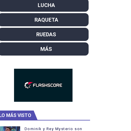
LUCHA
SL
RAQUETA
campeón del mundo. Bronces para David Llorente y Miren La
ntacampeones, los más laureados
RUEDAS
el año como campeón
MÁS
ajal en plataforma. 5 orazos para Chiara Pellacani, doblet
LO MÁS VISTO
Dominik y Rey Mysterio son