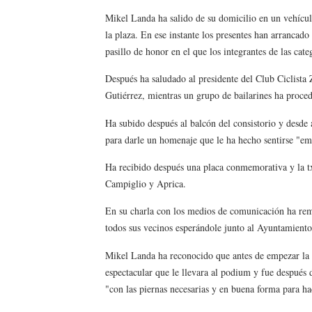
Mikel Landa ha salido de su domicilio en un vehículo
Athletes Unlimited Softba
la plaza. En ese instante los presentes han arrancad
Mundial de piragüismo sla
pasillo de honor en el que los integrantes de las cate
Después ha saludado al presidente del Club Ciclista 
Tour de Francia masculino
Gutiérrez, mientras un grupo de bailarines ha proced
Mundial de Fórmula 1 2026
Ha subido después al balcón del consistorio y desde 
para darle un homenaje que le ha hecho sentirse "e
Campeonato de Europa de sa
Ha recibido después una placa conmemorativa y la tx
Campiglio y Aprica.
En su charla con los medios de comunicación ha rem
todos sus vecinos esperándole junto al Ayuntamiento
Mikel Landa ha reconocido que antes de empezar la p
espectacular que le llevara al podium y fue después 
"con las piernas necesarias y en buena forma para ha