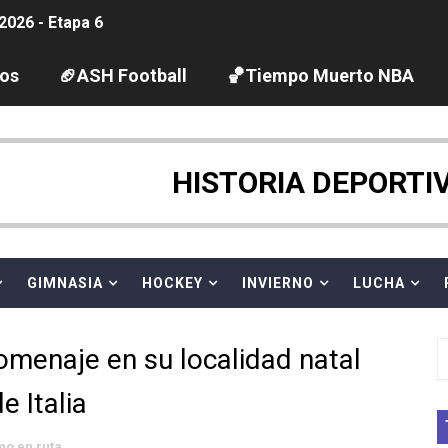
2026 - Etapa 6
gue 2026
los
🏈ASH Football
🏀Tiempo Muerto NBA
guas abiertas 2026 (París, Francia) - Dobletes de Wellbro
pentatlón moderno 2026 (Estambul, Turquía)
HISTORIA DEPORTI
tación artística 2026 (París, Francia) - España domina junto
ido desbancan una semana después a The Demand por trío
GIMNASIA
HOCKEY
INVIERNO
LUCHA
 GP Gran Bretaña
homenaje en su localidad natal
League 2026 - Playoffs
e Italia
igh diving 2026 (París, Francia)
mo en ruta