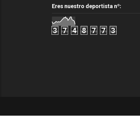
Eres nuestro deportista nº:
3
7
4
8
7
7
3