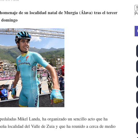
vion Heights ponen fin al reinado por parejas de The Vani
homenaje de su localidad natal de Murgia (Álava) tras el tercer
P
el domingo
2026 - Week 10
 season
ra Chelsea Green, Chad Gable y Baron Corbin en SummerSl
TB 2026 (Monteceneri, Suiza) - Charlie Aldridge y Sina Fr
emo 2026 (Varese, Italia) - Rumanía, Alemania y Gran Breta
ino 2026 (Tokio, Japón) - Estados Unidos invencibles, ya 
último Impact! con Jason Hotch como nuevo TNA Internati
ong Kong) - La delegación italiana arrasa con 4 oros y 4 pl
 pedaladas Mikel Landa, ha organizado un sencillo acto que ha
ueña localidad del Valle de Zuia y que ha reunido a cerca de medio
va monarca Intercontinental, su primer título individual en