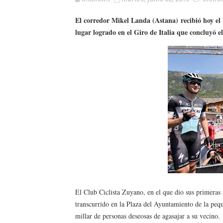
WWE NXT - Myles Borne y Ta
El corredor Mikel Landa (Astana) recibió hoy el 
lugar logrado en el Giro de Italia que concluyó 
Canadian Football League 
EFA y AFLE 2026 - Regular
Grandes éxitos por fin pa
Campeonato de Europa de M
Campeonato de Europa de r
Mundial de lacrosse femen
Máxima celebración en el 
Mundial de esgrima 2026 (H
El Club Ciclista Zuyano, en el que dio sus primeras
transcurrido en la Plaza del Ayuntamiento de la peq
Raquel Rodriguez es la nue
millar de personas deseosas de agasajar a su vecino.