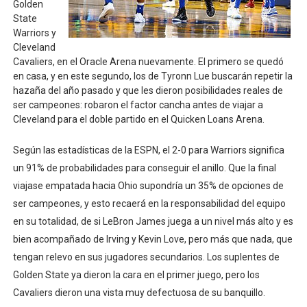
Golden
Mundial de piragüismo slalom 2026 (Oklahoma City, Es
State
Warriors y
Cleveland
Tour de Francia masculino 2026 - Tadej Pogacar entra 
Cavaliers, en el Oracle Arena nuevamente. El primero se quedó
en casa, y en este segundo, los de Tyronn Lue buscarán repetir la
Mundial de Fórmula 1 2026 - Lando Norris consigue en 
hazaña del año pasado y que les dieron posibilidades reales de
ser campeones: robaron el factor cancha antes de viajar a
Copa del Mundo femenina 2026 - Estados Unidos campe
Cleveland para el doble partido en el Quicken Loans Arena.
Campeonato de Europa de saltos 2026 (París, Francia) 
Según las estadísticas de la ESPN, el 2-0 para Warriors significa
un 91% de probabilidades para conseguir el anillo. Que la final
viajase empatada hacia Ohio supondría un 35% de opciones de
ser campeones, y esto recaerá en la responsabilidad del equipo
en su totalidad, de si LeBron James juega a un nivel más alto y es
bien acompañado de Irving y Kevin Love, pero más que nada, que
tengan relevo en sus jugadores secundarios. Los suplentes de
Golden State ya dieron la cara en el primer juego, pero los
Cavaliers dieron una vista muy defectuosa de su banquillo.