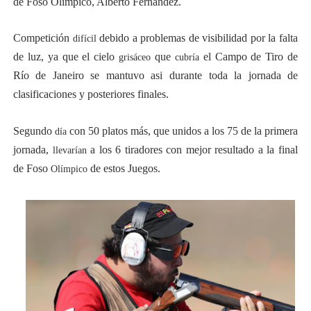
de Foso Olímpico, Alberto Fernández.
Mundial de Fórmula 1 2026 - Lando Norris consigue en 
Competición
debido a problemas de visibilidad por la falta
difícil
Campeonato de Europa de saltos 2026 (París, Francia) 
de luz, ya que el cielo
que
el Campo de Tiro de
grisáceo
cubría
Río de Janeiro se mantuvo asi durante toda la jornada de
Tour de Francia femenino 2026 - Etapa 6
clasificaciones y posteriores finales.
Women's Pro Baseball League 2026
Segundo
con 50 platos más, que unidos a los 75 de la primera
día
Campeonato de Europa en aguas abiertas 2026 (París, F
jornada,
a los 6 tiradores con mejor resultado a la final
llevarían
de Foso
de estos Juegos.
Olímpico