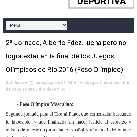
DEPORTIVA
Grandes éxitos por fin para Chelsea Green, Chad Gabl
Campeonato de Europa de MTB 2026 (Monteceneri, Suiza)
Campeonato de Europa de remo 2026 (Varese, Italia) - 
2ª Jornada, Alberto Fdez. lucha pero no
Mundial de lacrosse femenino 2026 (Tokio, Japón) - Es
logra estar en la final de los Juegos
Máxima celebración en el último Impact! con Jason Ho
Olímpicos de Río 2016 (Foso Olímpico)
Mundial de esgrima 2026 (Hong Kong) - La delegación ita
Unknown
lunes, agosto 08, 2016
Juegos Olímpicos - Río
de Janeiro 2016
,
tiro deportivo
Raquel Rodriguez es la nueva monarca Intercontinental,
Athletes Unlimited Softball League 2026 - Las Utah Ta
Foso Olímpico Masculino:
Segunda jornada para el Tiro al Plato, que comenzaba buscando
Mundial de piragüismo slalom 2026 (Oklahoma City, Es
lo imposible, y que finalizaba sin hacer justicia al esfuerzo y
trabajo de nuestro representante español y número 1 del mundo
Tour de Francia masculino 2026 - Tadej Pogacar entra 