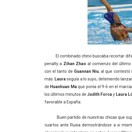
El combinado chino buscaba recortar dife
penalty a
Zihan Zhao
al comienzo del último 
con el tanto de
Guannan Niu
, al que contest
más.
Laura
seguía a lo suyo, deteniendo lanza
de
Huanhuan Ma
que ponía el 9-6 en el marca
los últimos minutos de
Judith Forca
y
Laura L
favorable a España.
Buen partido de nuestras chicas que supier
cuartos ante Rusia demostrándose a si misma