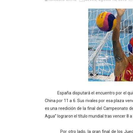
WWE NXT - Myles Borne y Ta
Canadian Football League 
EFA y AFLE 2026 - Regular
Grandes éxitos por fin pa
Campeonato de Europa de M
Campeonato de Europa de r
Mundial de lacrosse femen
España disputará el encuentro por el quinto
Máxima celebración en el 
China por
11 a
6. Sus rivales por esa plaza ven
es una reedición de la final del Campeonato d
Mundial de esgrima 2026 (H
Agua” lograron el título mundial tras vencer
8 a
Raquel Rodriguez es la nue
Por otro lado, la gran final de los Juegos