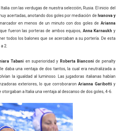
ia con las verdugas de nuestra selección, Rusia. El inicio del
 muy acertadas, anotando dos goles por mediación de
Ivanova y
el marcador en menos de un minuto con dos goles de
Arianna
taque fueron las porteras de ambos equipos,
Anna Karnaukh
y
ner todos los balones que se acercaban a su portería. De esta
a 2.
hiara Tabani
en superioridad y
Roberta Bianconi
de penalty
 le daba una ventaja de dos tantos, la cual era neutralizada a
lvían la igualdad al luminoso. Las jugadoras italianas habían
zadoras exteriores, lo que corroboraron
Arianna Garibotti
y
 otorgaban a Italia una ventaja al descanso de dos goles, 4-6.