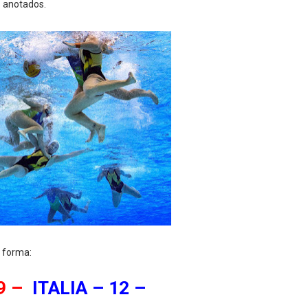
s anotados.
e forma:
9 –
ITALIA – 12 –