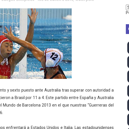
vion Heights ponen fin al reinado por parejas de The Vani
P
2026 - Week 10
 season
ra Chelsea Green, Chad Gable y Baron Corbin en SummerSl
TB 2026 (Monteceneri, Suiza) - Charlie Aldridge y Sina Fr
emo 2026 (Varese, Italia) - Rumanía, Alemania y Gran Breta
ino 2026 (Tokio, Japón) - Estados Unidos invencibles, ya 
 y sexto puesto ante Australia tras superar con autoridad a
último Impact! con Jason Hotch como nuevo TNA Internati
cieron a Brasil por
11 a
4. Este partido entre España y Australia
el Mundo de Barcelona 2013 en el que nuestras “Guerreras del
ong Kong) - La delegación italiana arrasa con 4 oros y 4 pl
6.
va monarca Intercontinental, su primer título individual en
 enfrentará a Estados Unidos e Italia. Las estadounidenses