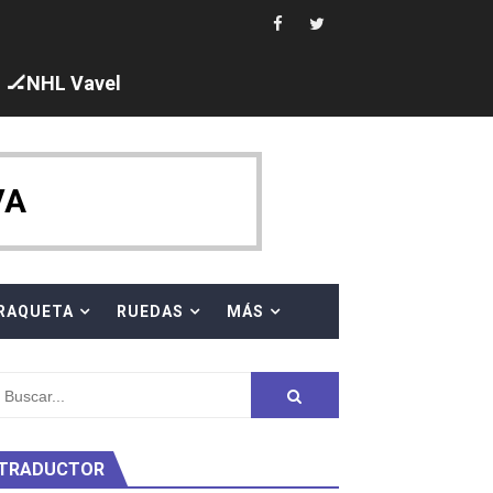
ajal en plataforma. 5 orazos para Chiara Pellacani, doblet
🏒NHL Vavel
VA
 al equipo neutral ruso, llevándose 8 medallas, seis para I
s en el Grand Slam Mexico
RAQUETA
RUEDAS
MÁS
TRADUCTOR