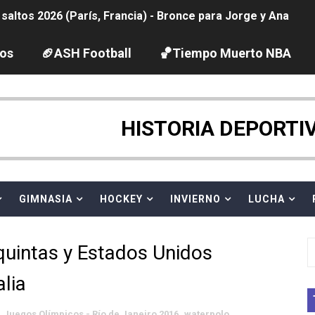
ltos 2026 (París, Francia) - Bronce para Jorge y Ana Carv
2026 - Etapa 6
los
🏈ASH Football
🏀Tiempo Muerto NBA
gue 2026
pentatlón moderno 2026 (Estambul, Turquía)
HISTORIA DEPORTI
tación artística 2026 (París, Francia) - España domina junto
ido desbancan una semana después a The Demand por trío
GIMNASIA
HOCKEY
INVIERNO
LUCHA
 GP Gran Bretaña
quintas y Estados Unidos
League 2026 - Playoffs
alia
igh diving 2026 (París, Francia)
Juegos Olímpicos - Río de Janeiro 2016
,
waterpolo