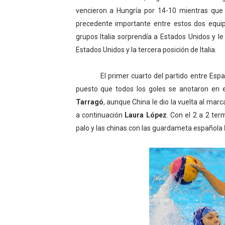
vencieron a Hungría por 14-10 mientras que It
Athletes Unlimited Softba
precedente importante entre estos dos equi
Mundial de piragüismo sla
grupos Italia sorprendía a Estados Unidos y le
Estados Unidos y la tercera posición de Italia.
Tour de Francia masculino
El primer cuarto del partido entre España 
Mundial de Fórmula 1 2026
puesto que todos los goles se anotaron en 
Tarragó
, aunque China le dio la vuelta al ma
Campeonato de Europa en a
a continuación
Laura López
. Con el
2 a
2 term
palo y las chinas con las guardameta española