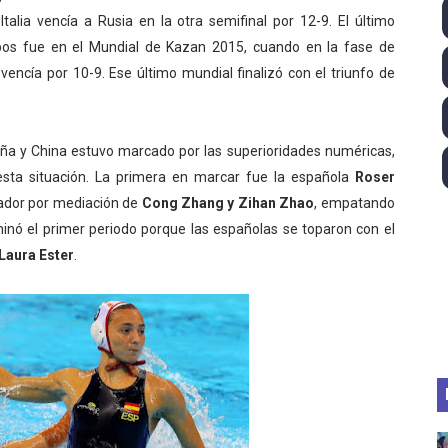
alia vencía a Rusia en la otra semifinal por 12-9. El último
ll League 2026 - Las Utah Talons son bicampeonas de la AU
pos fue en el Mundial de Kazan 2015, cuando en la fase de
lom 2026 (Oklahoma City, Estados Unidos) - Miquel Travé 
 vencía por 10-9. Ese último mundial finalizó con el triunfo de
 2026 - Tadej Pogacar entra en el selecto grupo de los pe
y China estuvo marcado por las superioridades numéricas,
 - Lando Norris consigue en Hungría su primera victoria d
esta situación. La primera en marcar fue la española
Roser
rcador por mediación de
Cong Zhang
y Zihan Zhao
, empatando
guas abiertas 2026 (París, Francia) - Wellbrock y Taddeucc
inó el primer periodo porque las españolas se toparon con el
Laura Ester
.