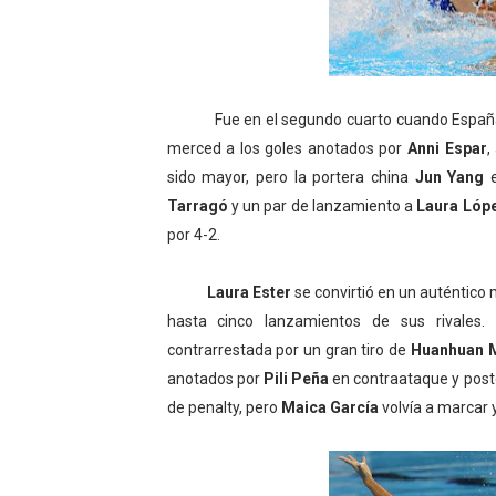
Fue en el segundo cuarto cuando España emp
merced a los goles anotados por
Anni Espar
,
sido mayor, pero la portera china
Jun Yang
e
Tarragó
y un par de lanzamiento a
Laura Lóp
por 4-2.
Laura Ester
se convirtió en un auténtico 
hasta cinco lanzamientos de sus rivales
contrarrestada por un gran tiro de
Huanhuan 
anotados por
Pili Peña
en contraataque y pos
de penalty, pero
Maica García
volvía a marcar y