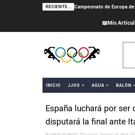
RECIENTE...
Campeonato de Europa de sa
Tour de Francia femenino 
📖Mis Artícu
Women's Pro Baseball Lea
Campeonato de Europa de 
Campeonato de Europa de na
AEW - Adam Page con Brod
INICIO
JJOO
AGUA
BALÓN
Canadá Open 2026
Mundial de MotoGP 2026 -
España luchará por ser 
Canadian Elite Basketball 
disputará la final ante It
Campeonato de Europa de h
IGNACIO ORTIZ
jueves, agosto 18, 2016