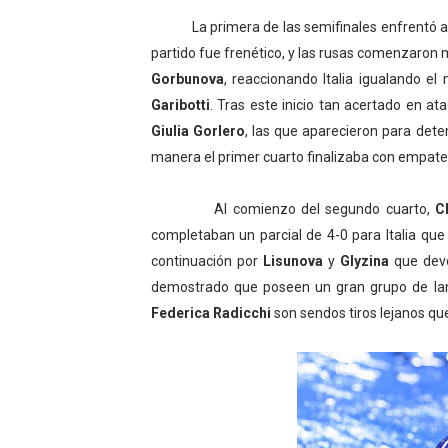
La primera de las semifinales enfrentó a Ital
partido fue frenético, y las rusas comenzaron
Gorbunova
, reaccionando Italia igualando 
Garibotti
. Tras este inicio tan acertado en a
Giulia Gorlero
, las que aparecieron para dete
manera el primer cuarto finalizaba con empate 
Al comienzo del segundo cuarto,
C
completaban un parcial de 4-0 para Italia que
continuación por
Lisunova
y
Glyzina
que devo
demostrado que poseen un gran grupo de lan
Federica Radicchi
son sendos tiros lejanos que