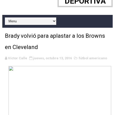
DEPORTIVA
WWE NXT - Myles Borne y Tavion Heights ponen fin al r
Canadian Football League 2026 - Week 10
EFA y AFLE 2026 - Regular season
Brady volvió para aplastar a los Browns
Grandes éxitos por fin para Chelsea Green, Chad Gabl
en Cleveland
Campeonato de Europa de MTB 2026 (Monteceneri, Suiza)
Víctor Calle
jueves, octubre 13, 2016
fútbol americano
Campeonato de Europa de remo 2026 (Varese, Italia) - 
Mundial de lacrosse femenino 2026 (Tokio, Japón) - Es
Máxima celebración en el último Impact! con Jason Ho
Mundial de esgrima 2026 (Hong Kong) - La delegación ita
Raquel Rodriguez es la nueva monarca Intercontinental,