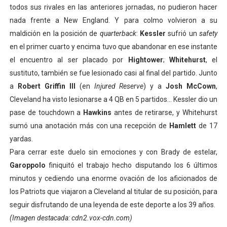
todos sus rivales en las anteriores jornadas, no pudieron hacer
nada frente a New England. Y para colmo volvieron a su
maldición en la posición de
quarterback
:
Kessler
sufrió un
safety
en el primer cuarto y encima tuvo que abandonar en ese instante
el encuentro al ser placado por
Hightower
;
Whitehurst
, el
sustituto, también se fue lesionado casi al final del partido. Junto
a
Robert Griffin III
(en
Injured Reserve
) y a
Josh McCown
,
Cleveland ha visto lesionarse a 4 QB en 5 partidos… Kessler dio un
pase de touchdown a
Hawkins
antes de retirarse, y Whitehurst
sumó una anotación más con una recepción de
Hamlett
de 17
yardas.
Para cerrar este duelo sin emociones y con Brady de estelar,
Garoppolo
finiquitó el trabajo hecho disputando los 6 últimos
minutos y cediendo una enorme ovación de los aficionados de
los Patriots que viajaron a Cleveland al titular de su posición, para
seguir disfrutando de una leyenda de este deporte a los 39 años.
(Imagen destacada: cdn2.vox-cdn.com)