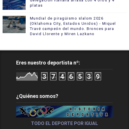
delegación italiana arrasa con 4 oros y 4
platas
Mundial de piragüismo slalom 2026
(Oklahoma City, Estados Unidos) - Miquel
Travé campeón del mundo. Bronces para
David Llorente y Miren Lazkano
Eres nuestro deportista nº:
3
7
4
6
5
3
9
¿Quiénes somos?
TODO EL DEPORTE POR IGUAL