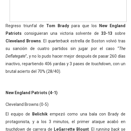
Athletes Unlimited Softball League 2026 - Las Utah Ta
Mundial de piragüismo slalom 2026 (Oklahoma City, Es
Regreso triunfal de
Tom Brady
para que los
New England
Patriots
consiguieran una victoria solvente de
33-13
sobre
Tour de Francia masculino 2026 - Tadej Pogacar entra 
Cleveland Browns
. El
quarterback
estrella de Boston volvió tras
Mundial de Fórmula 1 2026 - Lando Norris consigue en 
su sanción de cuatro partidos sin jugar por el caso “
The
Deflategate
”, y no lo pudo hacer mejor después de pasar 260 días
Campeonato de Europa de saltos 2026 (París, Francia) 
inactivo, repartiendo 406 yardas y 3 pases de
touchdown
, con un
brutal acierto del 70% (28/40).
New England Patriots (4-1)
Cleveland Browns (0-5)
El equipo de
Belichik
empezó como una bala con Brady de
protagonista, y a los 3 minutos, el primer ataque acabó en
touchdown
de carrera de
LeGarrette Blount
. El
running back
se