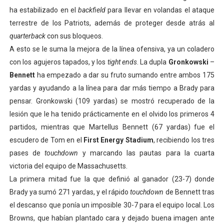
ha estabilizado en el
backfield
para llevar en volandas el ataque
terrestre de los Patriots, además de proteger desde atrás al
quarterback
con sus bloqueos.
A esto se le suma la mejora de la línea ofensiva, ya un coladero
con los agujeros tapados, y los
tight ends
. La dupla
Gronkowski
–
Bennett
ha empezado a dar su fruto sumando entre ambos 175
yardas y ayudando a la línea para dar más tiempo a Brady para
pensar. Gronkowski (109 yardas) se mostró recuperado de la
lesión que le ha tenido prácticamente en el olvido los primeros 4
partidos, mientras que Martellus Bennett (67 yardas) fue el
escudero de Tom en el
First Energy Stadium
, recibiendo los tres
pases de
touchdown
y marcando las pautas para la cuarta
victoria del equipo de Massachusetts.
La primera mitad fue la que definió al ganador (23-7) donde
Brady ya sumó 271 yardas, y el rápido
touchdown
de Bennett tras
el descanso que ponía un imposible 30-7 para el equipo local. Los
Browns, que habían plantado cara y dejado buena imagen ante