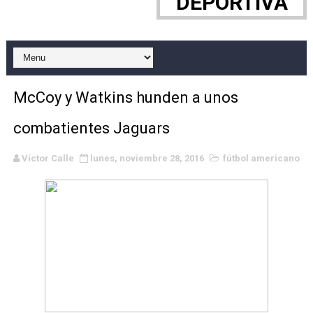
DEPORTIVA
WWE NXT - Myles Borne y Tavion Heights ponen fin al r
Canadian Football League 2026 - Week 10
EFA y AFLE 2026 - Regular season
McCoy y Watkins hunden a unos
Grandes éxitos por fin para Chelsea Green, Chad Gabl
combatientes Jaguars
Campeonato de Europa de MTB 2026 (Monteceneri, Suiza)
Víctor Calle
lunes, noviembre 28, 2016
fútbol americano
Campeonato de Europa de remo 2026 (Varese, Italia) - 
Mundial de lacrosse femenino 2026 (Tokio, Japón) - Es
Máxima celebración en el último Impact! con Jason Ho
Mundial de esgrima 2026 (Hong Kong) - La delegación ita
Raquel Rodriguez es la nueva monarca Intercontinental,