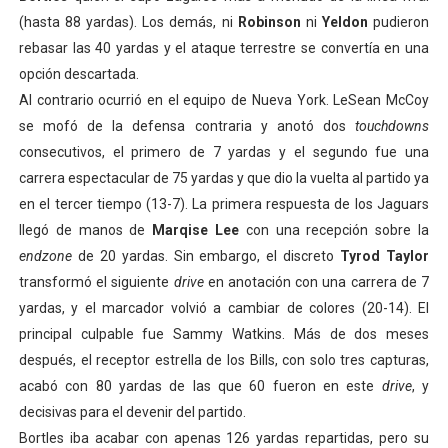
(hasta 88 yardas). Los demás, ni
Robinson
ni
Yeldon
pudieron
rebasar las 40 yardas y el ataque terrestre se convertía en una
opción descartada.
Al contrario ocurrió en el equipo de Nueva York. LeSean McCoy
se mofó de la defensa contraria y anotó dos
touchdowns
consecutivos, el primero de 7 yardas y el segundo fue una
carrera espectacular de 75 yardas y que dio la vuelta al partido ya
en el tercer tiempo (13-7). La primera respuesta de los Jaguars
llegó de manos de
Marqise Lee
con una recepción sobre la
endzone
de 20 yardas. Sin embargo, el discreto
Tyrod Taylor
transformó el siguiente
drive
en anotación con una carrera de 7
yardas, y el marcador volvió a cambiar de colores (20-14). El
principal culpable fue Sammy Watkins. Más de dos meses
después, el receptor estrella de los Bills, con solo tres capturas,
acabó con 80 yardas de las que 60 fueron en este
drive
, y
decisivas para el devenir del partido.
Bortles iba acabar con apenas 126 yardas repartidas, pero su