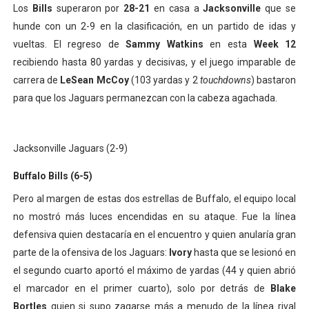
Los
Bills
superaron por
28-21
en casa a
Jacksonville
que se
Athletes Unlimited Softball League 2026 - Las Utah Ta
hunde con un 2-9 en la clasificación, en un partido de idas y
vueltas. El regreso de
Sammy Watkins
en esta
Week 12
Mundial de piragüismo slalom 2026 (Oklahoma City, Es
recibiendo hasta 80 yardas y decisivas, y el juego imparable de
Tour de Francia masculino 2026 - Tadej Pogacar entra 
carrera de
LeSean McCoy
(103 yardas y 2
touchdowns
) bastaron
para que los Jaguars permanezcan con la cabeza agachada.
Mundial de Fórmula 1 2026 - Lando Norris consigue en 
Campeonato de Europa de high diving 2026 (París, Fran
Jacksonville Jaguars (2-9)
Buffalo Bills (6-5)
Pero al margen de estas dos estrellas de Buffalo, el equipo local
no mostró más luces encendidas en su ataque. Fue la línea
defensiva quien destacaría en el encuentro y quien anularía gran
parte de la ofensiva de los Jaguars:
Ivory
hasta que se lesionó en
el segundo cuarto aportó el máximo de yardas (44 y quien abrió
el marcador en el primer cuarto), solo por detrás de
Blake
Bortles
quien si supo zagarse más a menudo de la línea rival