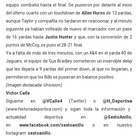
equipo combatió hasta el final. Se pusieron por delante al inicio
del último cuarto con un
touchdown
de
Allen Hurns
de 12 yardas,
aunque Taylor y compañía no tardaron en reaccionar, y al minuto
siguiente ya habían volteado de nuevo el marcador con un pase
de 16 yardas hacia
Justin Hunter
y que, con la conversión de 2
puntos de McCoy, se puso el 28-21 final.
Ya a falta de más de tres minutos, con un 4&4 en el yarda 40 de
Jaguars, el equipo de Gus Bradley cometieron un inservible
delay
que les dejaría a 9 yardas del primer
down
, al que no llegarían, y
permitieron que los Bills se pusieran en balance positivo.
(Imagen destacada: Univision)
Víctor Calle
Sígueme en
@VCalle4
(Twitter) o
@H_Deportiva
(www.historiadeportiva.com) y sigan toda la información y
actualidad deportiva en
@SextoAnillo
,
en
www.facebook.com/sextoanillo
o en nuestro
Instagram:
sextoanillo.