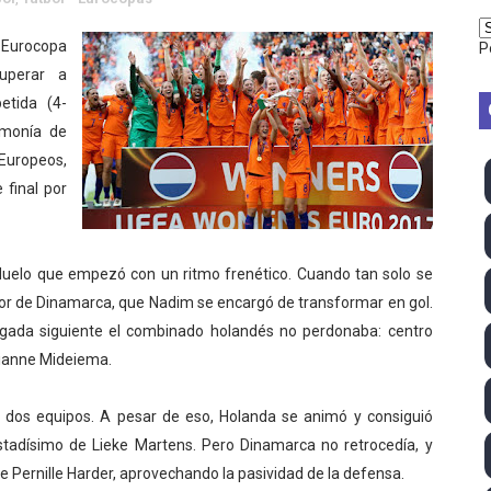
TB 2026 (Monteceneri, Suiza) - Charlie Aldridge y Sina Fr
 Eurocopa
P
uperar a
emo 2026 (Varese, Italia) - Rumanía, Alemania y Gran Breta
etida (4-
ino 2026 (Tokio, Japón) - Estados Unidos invencibles, ya 
emonía de
Europeos,
último Impact! con Jason Hotch como nuevo TNA Internati
 final por
ong Kong) - La delegación italiana arrasa con 4 oros y 4 pl
va monarca Intercontinental, su primer título individual en
 duelo que empezó con un ritmo frenético. Cuando tan solo se
vor de Dinamarca, que Nadim se encargó de transformar en gol.
ll League 2026 - Las Utah Talons son bicampeonas de la AU
ugada siguiente el combinado holandés no perdonaba: centro
vianne Mideiema.
lom 2026 (Oklahoma City, Estados Unidos) - Miquel Travé 
os dos equipos. A pesar de eso, Holanda se animó y consiguió
 2026 - Tadej Pogacar entra en el selecto grupo de los pe
stadísimo de Lieke Martens. Pero Dinamarca no retrocedía, y
 - Lando Norris consigue en Hungría su primera victoria d
e Pernille Harder, aprovechando la pasividad de la defensa.