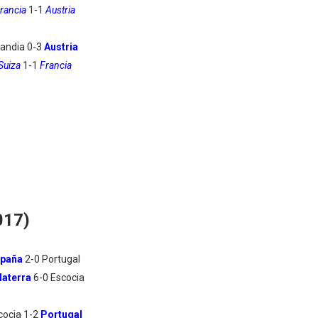
rancia
1-1
Austria
landia 0-3
Austria
Suiza
1-1
Francia
017)
spaña
2-0 Portugal
laterra
6-0 Escocia
cocia 1-2
Portugal