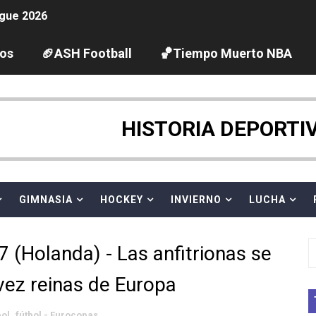
gue 2026
guas abiertas 2026 (París, Francia) - Dobletes de Wellbro
los
🏈ASH Football
🏀Tiempo Muerto NBA
pentatlón moderno 2026 (Estambul, Turquía)
vion Heights ponen fin al reinado por parejas de The Vani
HISTORIA DEPORTI
 GP Gran Bretaña
GIMNASIA
HOCKEY
INVIERNO
LUCHA
 League
2026 - Week 10
(Holanda) - Las anfitrionas se
 season
vez reinas de Europa
ra Chelsea Green, Chad Gable y Baron Corbin en SummerSl
bol
,
fútbol - Eurocopas