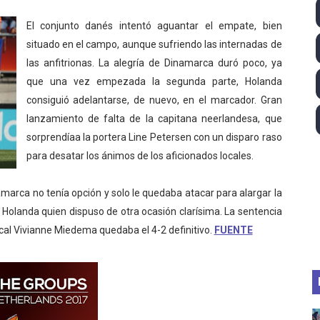
026 - Estados Unidos campeón dejando a España a las pue
El conjunto danés intentó aguantar el empate, bien
situado en el campo, aunque sufriendo las internadas de
altos 2026 (París, Francia) - Medalla de bronce para Jorge
las anfitrionas. La alegría de Dinamarca duró poco, ya
que una vez empezada la segunda parte, Holanda
tación artística 2026 (París, Francia) - España domina junto
consiguió adelantarse, de nuevo, en el marcador. Gran
ido desbancan una semana después a The Demand por trío
lanzamiento de falta de la capitana neerlandesa, que
sorprendíaa la portera Line Petersen con un disparo raso
2026 - Etapa 5
para desatar los ánimos de los aficionados locales.
namarca no tenía opción y solo le quedaba atacar para alargar la
ue Holanda quien dispuso de otra ocasión clarísima. La sentencia
ocal Vivianne Miedema quedaba el 4-2 definitivo.
FUENTE