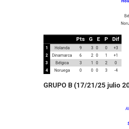
Hol
Bé
Nor
Pts
G E
P
Dif
1
Holanda
9
3 0
0
+3
2
Dinamarca
6
2 0
1
+1
3
Bélgica
3
1 0
2
0
4
Noruega
0
0 0
3
-4
GRUPO B (17/21/25 julio 2
A