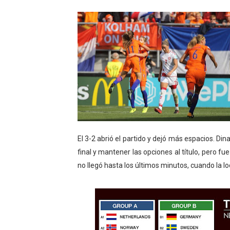
Copa del Mundo femenina 2
Campeonato de Europa de s
Campeonato de Europa de na
AEW - Adam Page con Brod
Tour de Francia femenino 
El 3-2 abrió el partido y dejó más espacios. Di
final y mantener las opciones al título, pero f
no llegó hasta los últimos minutos, cuando la l