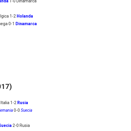
anda
1-0 Dinamarca
lgica 1-2
Holanda
uega 0-1
Dinamarca
017)
Italia 1-2
Rusia
lemania
0-0
Suecia
Suecia
2-0 Rusia