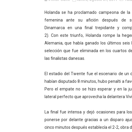
Campeonato de Europa de M
Holanda se ha proclamado campeona de la
femenina ante su afición después de s
Campeonato de Europa de r
Dinamarca en una final trepidante y comp
Mundial de lacrosse femen
2).
Con este triunfo, Holanda rompe la heg
Alemania, que había ganado los últimos seis 
Máxima celebración en el 
selección que fue eliminada en los cuartos de
las finalistas danesas.
Mundial de esgrima 2026 (H
Raquel Rodriguez es la nue
El estadio del Twente fue el escenario de un
habían disputado 8 minutos, hubo penalti a fa
Athletes Unlimited Softba
Pero el empate no se hizo esperar y en la j
lateral perfecto que aprovecha la delantera Vi
Mundial de piragüismo sla
La final fue intensa y dejó ocasiones para l
Tour de Francia masculino
ponerse por delante gracias a un disparo aju
Mundial de Fórmula 1 2026
cinco minutos después establecía el 2-2, obra d