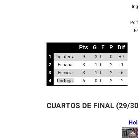
Ing
Por
E
Pts
G
E
P
Dif
1
Inglaterra
9
3 0
0
+9
2
España
3
1 0
2
-1
3
Escocia
3
1 0
2
-6
4
Portugal
6
0 0
2
-2
CUARTOS DE FINAL (29/30 
Ho