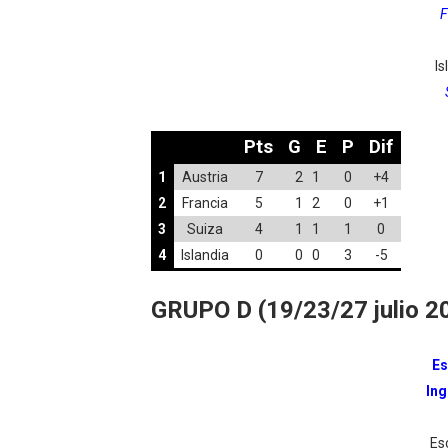
F
Is
Pts
G
E
P
Dif
1
Austria
7
2 1
0
+4
2
Francia
5
1 2
0
+1
3
Suiza
4
1 1
1
0
4
Islandia
0
0 0
3
-5
GRUPO D (19/23/27 julio 2
E
Ing
Es