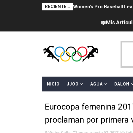
RECIENTE...
Women's Pro Baseball Lea
Campeonato de Europa en a
📖Mis Artícu
Campeonato de Europa de 
WWE NXT - Myles Borne y Ta
Canadá Open 2026
Mundial de MotoGP 2026 -
INICIO
JJOO
AGUA
BALÓN
Canadian Elite Basketball
Canadian Football League 
Eurocopa femenina 2017 
EFA y AFLE 2026 - Regular
proclaman por primera 
Grandes éxitos por fin pa
Víctor Calle
lunes, agosto 07, 2017
fút