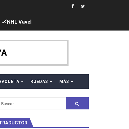
ck y Taddeucci. Ángela Martínez 5ª en 10km
🏒NHL Vavel
ty Project
VA
RAQUETA
RUEDAS
MÁS
TRADUCTOR
am