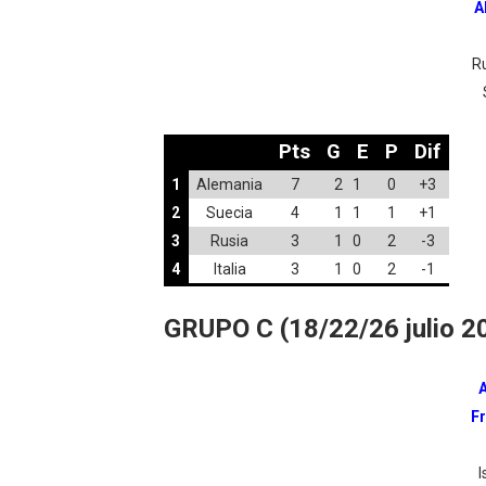
A
R
Pts
G
E
P
Dif
1
Alemania
7
2 1
0
+3
2
Suecia
4
1 1
1
+1
3
Rusia
3
1 0
2
-3
4
Italia
3
1 0
2
-1
GRUPO C (18/22/26 julio 2
F
I