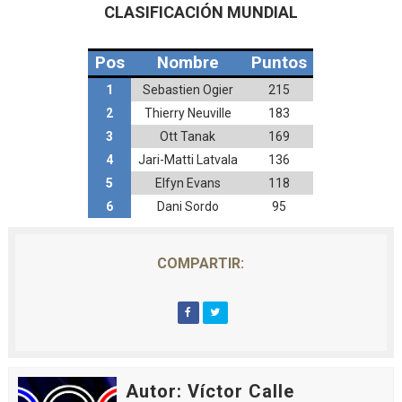
CLASIFICACIÓN MUNDIAL
Pos
Nombre
Puntos
1
Sebastien Ogier
215
2
Thierry Neuville
183
3
Ott Tanak
169
4
Jari-Matti Latvala
136
5
Elfyn Evans
118
6
Dani Sordo
95
COMPARTIR:
Autor: Víctor Calle