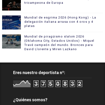
tricampeona de Europa
Mundial de esgrima 2026 (Hong Kong) - La
delegación italiana arrasa con 4 oros y 4
platas
Mundial de piragüismo slalom 2026
(Oklahoma City, Estados Unidos) - Miquel
Travé campeón del mundo. Bronces para
David Llorente y Miren Lazkano
Eres nuestro deportista nº:
3
7
5
0
8
3
2
¿Quiénes somos?