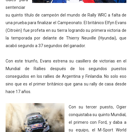
sentenciar
Athletes Unlimited Softball League 2026 - Las Utah Ta
su quinto título de campeón del mundo de Rally WRC a falta de
Mundial de piragüismo slalom 2026 (Oklahoma City, Es
una prueba para finalizar el Campeonato. El británico Elfyn Evans
(Citroën) fue profeta en su tierra logrando su primera victoria de
Tour de Francia masculino 2026 - Tadej Pogacar entra 
la temporada por delante de Thierry Neuville (Hyundai), que
acabó segundo a 37 segundos del ganador.
Mundial de Fórmula 1 2026 - Lando Norris consigue en 
Campeonato de Europa de high diving 2026 (París, Fran
Con este triunfo, Evans estrena su casillero de victorias en el
Mundial de Rallies después de los segundos puestos
conseguidos en los rallies de Argentina y Finlandia. No solo eso
sino que es el primer británico que gana su rally de casa desde
hace 17 años.
Con su tercer puesto, Ogier
conquistaba su quinto Mundial,
el primero con Ford, y daba a
su equipo, el M-Sport World