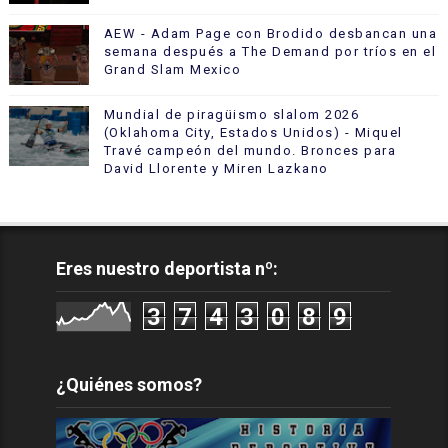
AEW - Adam Page con Brodido desbancan una
semana después a The Demand por tríos en el
Grand Slam Mexico
Mundial de piragüismo slalom 2026
(Oklahoma City, Estados Unidos) - Miquel
Travé campeón del mundo. Bronces para
David Llorente y Miren Lazkano
Eres nuestro deportista nº:
3
7
4
3
0
8
9
¿Quiénes somos?