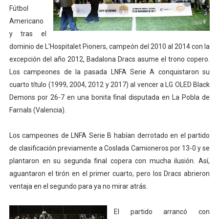
Fútbol
Tour de Francia masculino 2026 - Tadej Pogacar entra 
Americano
y tras el
Mundial de Fórmula 1 2026 - Lando Norris consigue en 
dominio de L'Hospitalet Pioners, campeón del 2010 al 2014 con la
Copa del Mundo femenina 2026 - Estados Unidos campe
excepción del año 2012, Badalona Dracs asume el trono copero.
Los campeones de la pasada LNFA Serie A conquistaron su
Campeonato de Europa de saltos 2026 (París, Francia) 
cuarto título (1999, 2004, 2012 y 2017) al vencer a LG OLED Black
Demons por 26-7 en una bonita final disputada en La Pobla de
Campeonato de Europa de natación artística 2026 (París,
Farnals (Valencia).
Los campeones de LNFA Serie B habían derrotado en el partido
de clasificación previamente a Coslada Camioneros por 13-0 y se
plantaron en su segunda final copera con mucha ilusión. Así,
aguantaron el tirón en el primer cuarto, pero los Dracs abrieron
ventaja en el segundo para ya no mirar atrás.
El partido arrancó con