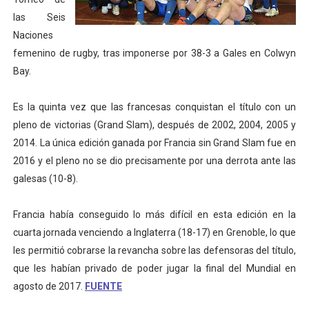
las Seis
Athletes Unlimited Softball League 2026 - Las Utah Ta
Naciones
Mundial de piragüismo slalom 2026 (Oklahoma City, Es
femenino de rugby, tras imponerse por 38-3 a Gales en Colwyn
Bay.
Tour de Francia masculino 2026 - Tadej Pogacar entra 
Es la quinta vez que las francesas conquistan el título con un
Mundial de Fórmula 1 2026 - Lando Norris consigue en 
pleno de victorias (Grand Slam), después de 2002, 2004, 2005 y
Campeonato de Europa de saltos 2026 (París, Francia) 
2014. La única edición ganada por Francia sin Grand Slam fue en
2016 y el pleno no se dio precisamente por una derrota ante las
galesas (10-8).
Francia había conseguido lo más difícil en esta edición en la
cuarta jornada venciendo a Inglaterra (18-17) en Grenoble, lo que
les permitió cobrarse la revancha sobre las defensoras del título,
que les habían privado de poder jugar la final del Mundial en
agosto de 2017.
FUENTE