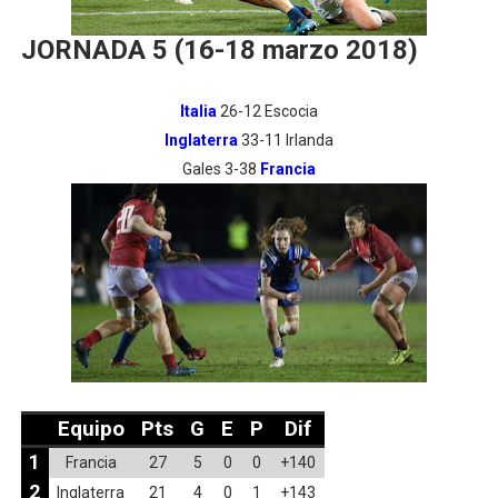
JORNADA 5 (16-18 marzo 2018)
Italia
26-12 Escocia
Inglaterra
33-11 Irlanda
Gales 3-38
Francia
Equipo
Pts
G
E
P
Dif
1
Francia
27
5
0
0
+140
2
Inglaterra
21
4
0
1
+143