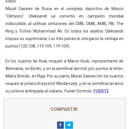
sobre
Athletes Unlimited Softball League 2026 - Las Utah Ta
Murat Gassiev de Rusia en el complejo deportivo de Moscú
"Olímpico". Oleksandr se convirtió en campeón mundial
Mundial de piragüismo slalom 2026 (Oklahoma City, Es
indiscutible, al unificar cinturones del CMB, OMB, AMB, FIB, The
Ring y Trofeo Muhammad Ali. En todos los asaltos Oleksandr
Tour de Francia masculino 2026 - Tadej Pogacar entra 
impuso su supremacía. Los tres jueces le otorgaron la ventaja en
puntos (120:108, 119:109, 119:109).
Mundial de Fórmula 1 2026 - Lando Norris consigue en 
Campeonato de Europa de high diving 2026 (París, Fran
En los cuartos de final, noqueó a Marco Huck, representante de
Alemania, en Berlín, y en la semifinal derrotó por puntos al letón,
Mairis Briedis, en Riga. Por su parte, Murat Gassiev en los cuartos
noqueó al polaco Krzysztof Wlodarczyk, y en la semifinal arrancó
su victoria anticipada al cubano, Yunier Dorticós.
FUENTE
COMPARTIR: