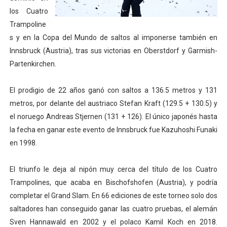
los Cuatro
Mundial de piragüismo slalom 2026 (Oklahoma City, Es
Trampoline
Tour de Francia masculino 2026 - Tadej Pogacar entra 
s y en la Copa del Mundo de saltos al imponerse también en
Innsbruck (Austria), tras sus victorias en Oberstdorf y Garmish-
Mundial de Fórmula 1 2026 - Lando Norris consigue en 
Partenkirchen.
Copa del Mundo femenina 2026 - Estados Unidos campe
El prodigio de 22 años ganó con saltos a 136.5 metros y 131
metros, por delante del austriaco Stefan Kraft (129.5 + 130.5) y
Campeonato de Europa de saltos 2026 (París, Francia) 
el noruego Andreas Stjernen (131 + 126). El único japonés hasta
la fecha en ganar este evento de Innsbruck fue Kazuhoshi Funaki
en 1998.
El triunfo le deja al nipón muy cerca del título de los Cuatro
Trampolines, que acaba en Bischofshofen (Austria), y podría
completar el Grand Slam. En 66 ediciones de este torneo solo dos
saltadores han conseguido ganar las cuatro pruebas, el alemán
Sven Hannawald en 2002 y el polaco Kamil Koch en 2018.