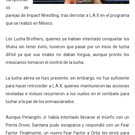
os de
Athletes Unlimited Softball League 2026 - Las Utah Ta
parejas de Impact Wrestling, tras derrotar a L.A.X en el programa
Mundial de piragüismo slalom 2026 (Oklahoma City, Es
que se realizó en México.
Tour de Francia masculino 2026 - Tadej Pogacar entra 
Los Lucha Brothers, quienes ya habían intentado conquistar los
títulos sin tener éxito, tuvieron que pasar por un inicio de lucha
Mundial de Fórmula 1 2026 - Lando Norris consigue en 
difícil ya que sus rivales no daban tregua, aunque pronto los
Campeonato de Europa de high diving 2026 (París, Fran
mexicanos tomaron el control de la lucha.
La lucha aérea se hizo presente; sin embargo, no fue suficiente
para hacer retroceder a L.A.X, quienes mantuvieron las acciones
niveladas e incluso recurrieron a los vuelos en el combate para
luchar a la par de los enmascarados.
Aunque Petangón Jr. había intentado llevarse el triunfo con un
Penta Driver, Santana pudo escaparse y respondió con un Fear
Factor. Finalmente, un nuevo Fear Factor a Ortiz les sirvió para