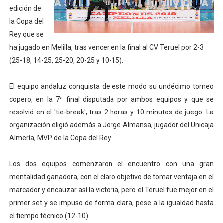
edición de
Mundial de piragüismo slalom 2026 (Oklahoma City, Es
la Copa del
Rey que se
Tour de Francia masculino 2026 - Tadej Pogacar entra 
ha jugado en Melilla, tras vencer en la final al CV Teruel por 2-3
Mundial de Fórmula 1 2026 - Lando Norris consigue en 
(25-18, 14-25, 25-20, 20-25 y 10-15).
Copa del Mundo femenina 2026 - Estados Unidos campe
El equipo andaluz conquista de este modo su undécimo torneo
copero, en la 7ª final disputada por ambos equipos y que se
Campeonato de Europa de saltos 2026 (París, Francia) 
resolvió en el 'tie-break', tras 2 horas y 10 minutos de juego. La
organización eligió además a Jorge Almansa, jugador del Unicaja
Almería, MVP de la Copa del Rey.
Los dos equipos comenzaron el encuentro con una gran
mentalidad ganadora, con el claro objetivo de tomar ventaja en el
marcador y encauzar así la victoria, pero el Teruel fue mejor en el
primer set y se impuso de forma clara, pese a la igualdad hasta
el tiempo técnico (12-10).