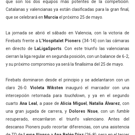
que son los dos equipos más potentes de la competición.
Catalanas y valencianas ya están clasificadas para la gran final,
que se celebrará en
Murcia
el próximo 25 de mayo.
La jornada se abrió el sábado en Valencia, con la victoria de
Firebats frente a
L’Hospitalet Pioners
(34-14) con las cámaras
en directo de
LaLigaSports
. Con este triunfo las valencianas
cierran la liga regular en segunda posición, con un balance de 6-2,
y su próximo compromiso ya será la finalísima del 25 de mayo.
Firebats dominaron desde el principio y se adelantaron con un
claro 26-0.
Violeta Wiksten
inauguró el marcador con una
intercepción retornada para
touchdown
, y ya en el segundo
cuarto
Ana Leal
, a pase de
Alicia Miguel
,
Natalia Álvarez
, con
una gran jugada de carrera, y
Dolores Nsue
, con un
fumble
recuperado, encarrilaron el triunfo valenciano. Antes del
descanso Pioners pudo recortar diferencias, con una asistencia
de TD de
Leyre Alonso
a
Ana Belén Díaz
(26-8), pero en el tercer