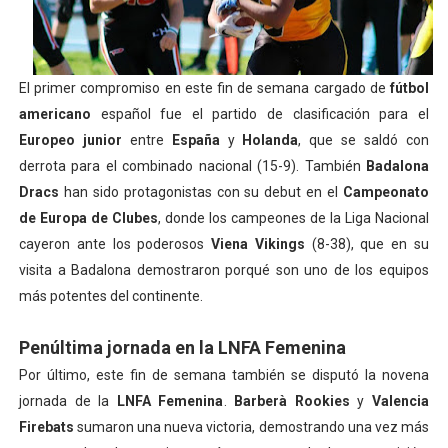
Athletes Unlimited Softball League 2026 - Las Utah Ta
Mundial de piragüismo slalom 2026 (Oklahoma City, Es
El primer compromiso en este fin de semana cargado de
fútbol
americano
español fue el partido de clasificación para el
Tour de Francia masculino 2026 - Tadej Pogacar entra 
Europeo junior
entre
España
y
Holanda
, que se saldó con
Mundial de Fórmula 1 2026 - Lando Norris consigue en 
derrota para el combinado nacional (15-9). También
Badalona
Dracs
han sido protagonistas con su debut en el
Campeonato
Campeonato de Europa de high diving 2026 (París, Fran
de Europa de Clubes
, donde los campeones de la Liga Nacional
cayeron ante los poderosos
Viena Vikings
(8-38), que en su
visita a Badalona demostraron porqué son uno de los equipos
más potentes del continente.
Penúltima jornada en la LNFA Femenina
Por último, este fin de semana también se disputó la novena
jornada de la
LNFA Femenina
.
Barberà Rookies
y
Valencia
Firebats
sumaron una nueva victoria, demostrando una vez más