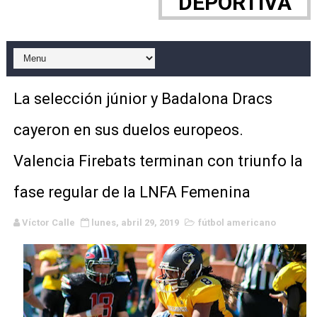
DEPORTIVA
WWE NXT - Myles Borne y Tavion Heights ponen fin al r
Canadian Football League 2026 - Week 10
EFA y AFLE 2026 - Regular season
La selección júnior y Badalona Dracs
Grandes éxitos por fin para Chelsea Green, Chad Gabl
cayeron en sus duelos europeos.
Campeonato de Europa de MTB 2026 (Monteceneri, Suiza)
Valencia Firebats terminan con triunfo la
Campeonato de Europa de remo 2026 (Varese, Italia) - 
fase regular de la LNFA Femenina
Mundial de lacrosse femenino 2026 (Tokio, Japón) - Es
Víctor Calle
lunes, abril 29, 2019
fútbol americano
Máxima celebración en el último Impact! con Jason Ho
Mundial de esgrima 2026 (Hong Kong) - La delegación ita
Raquel Rodriguez es la nueva monarca Intercontinental,