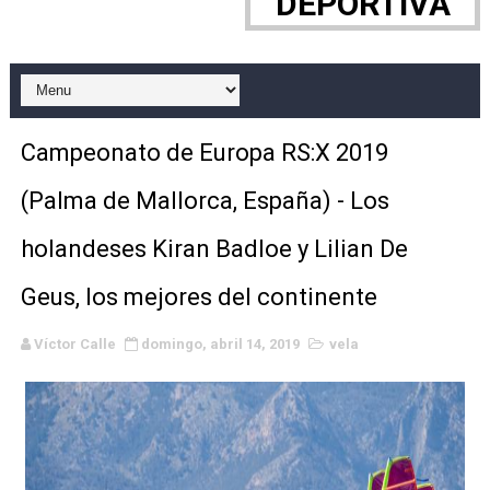
DEPORTIVA
WWE NXT - Myles Borne y Tavion Heights ponen fin al r
Canadian Football League 2026 - Week 10
EFA y AFLE 2026 - Regular season
Campeonato de Europa RS:X 2019
Grandes éxitos por fin para Chelsea Green, Chad Gabl
(Palma de Mallorca, España) - Los
Campeonato de Europa de MTB 2026 (Monteceneri, Suiza)
holandeses Kiran Badloe y Lilian De
Campeonato de Europa de remo 2026 (Varese, Italia) - 
Geus, los mejores del continente
Mundial de lacrosse femenino 2026 (Tokio, Japón) - Es
Víctor Calle
domingo, abril 14, 2019
vela
Máxima celebración en el último Impact! con Jason Ho
Mundial de esgrima 2026 (Hong Kong) - La delegación ita
Raquel Rodriguez es la nueva monarca Intercontinental,