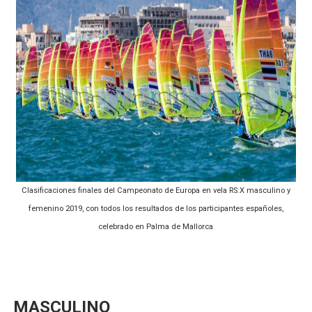
Athletes Unlimited Softball League 2026 - Las Utah Ta
Mundial de piragüismo slalom 2026 (Oklahoma City, Es
Tour de Francia masculino 2026 - Tadej Pogacar entra 
Mundial de Fórmula 1 2026 - Lando Norris consigue en 
Campeonato de Europa de saltos 2026 (París, Francia) 
Clasificaciones finales del Campeonato de Europa en vela RS:X masculino y
femenino 2019, con todos los resultados de los participantes españoles,
celebrado en Palma de Mallorca
MASCULINO