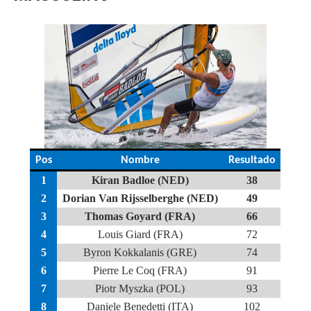
Pos
Nombre
Resultado
1
Kiran Badloe (NED)
38
2
Dorian Van Rijsselberghe (NED)
49
3
Thomas Goyard (FRA)
66
4
Louis Giard (FRA)
72
5
Byron Kokkalanis (GRE)
74
6
Pierre Le Coq (FRA)
91
7
Piotr Myszka (POL)
93
8
Daniele Benedetti (ITA)
102