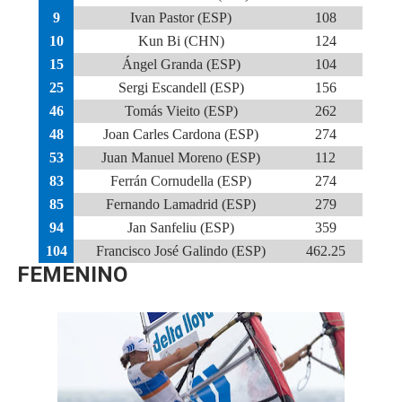
9
Ivan Pastor (ESP)
108
10
Kun Bi (CHN)
124
15
Ángel Granda (ESP)
104
25
Sergi Escandell (ESP)
156
46
Tomás Vieito (ESP)
262
48
Joan Carles Cardona (ESP)
274
53
Juan Manuel Moreno (ESP)
112
83
Ferrán Cornudella (ESP)
274
85
Fernando Lamadrid (ESP)
279
94
Jan Sanfeliu (ESP)
359
104
Francisco José Galindo (ESP)
462.25
FEMENINO