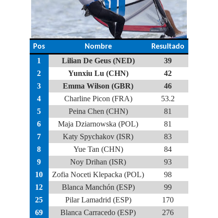
Pos
Nombre
Resultado
1
Lilian De Geus (NED)
39
2
Yunxiu Lu (CHN)
42
3
Emma Wilson (GBR)
46
4
Charline Picon (FRA)
53.2
5
Peina Chen (CHN)
81
6
Maja Dziarnowska (POL)
81
7
Katy Spychakov (ISR)
83
8
Yue Tan (CHN)
84
9
Noy Drihan (ISR)
93
10
Zofia Noceti Klepacka (POL)
98
12
Blanca Manchón (ESP)
99
25
Pilar Lamadrid (ESP)
170
69
Blanca Carracedo (ESP)
276