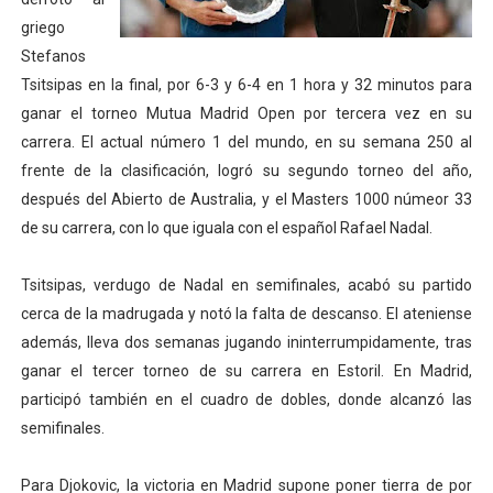
griego
Athletes Unlimited Softball League 2026 - Las Utah Ta
Stefanos
Mundial de piragüismo slalom 2026 (Oklahoma City, Es
Tsitsipas en la final, por 6-3 y 6-4 en 1 hora y 32 minutos para
ganar el torneo Mutua Madrid Open por tercera vez en su
Tour de Francia masculino 2026 - Tadej Pogacar entra 
carrera. El actual número 1 del mundo, en su semana 250 al
frente de la clasificación, logró su segundo torneo del año,
Mundial de Fórmula 1 2026 - Lando Norris consigue en 
después del Abierto de Australia, y el Masters 1000 númeor 33
Campeonato de Europa de high diving 2026 (París, Fran
de su carrera, con lo que iguala con el español Rafael Nadal.
Tsitsipas, verdugo de Nadal en semifinales, acabó su partido
cerca de la madrugada y notó la falta de descanso. El ateniense
además, lleva dos semanas jugando ininterrumpidamente, tras
ganar el tercer torneo de su carrera en Estoril. En Madrid,
participó también en el cuadro de dobles, donde alcanzó las
semifinales.
Para Djokovic, la victoria en Madrid supone poner tierra de por