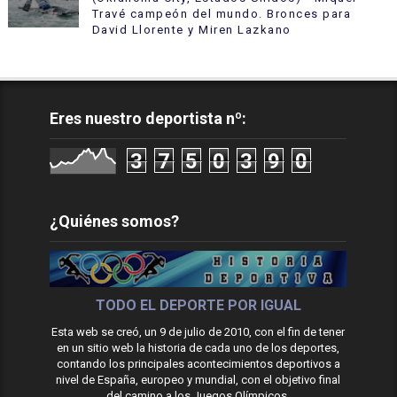
Travé campeón del mundo. Bronces para
David Llorente y Miren Lazkano
Eres nuestro deportista nº:
3
7
5
0
3
9
0
¿Quiénes somos?
TODO EL DEPORTE POR IGUAL
Esta web se creó, un 9 de julio de 2010, con el fin de tener
en un sitio web la historia de cada uno de los deportes,
contando los principales acontecimientos deportivos a
nivel de España, europeo y mundial, con el objetivo final
del camino a los Juegos Olímpicos.