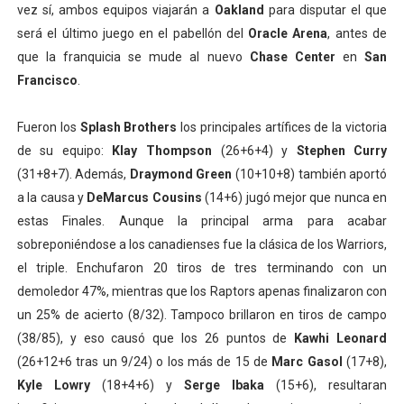
vez sí, ambos equipos viajarán a
Oakland
para disputar el que
será el último juego en el pabellón del
Oracle Arena
, antes de
que la franquicia se mude al nuevo
Chase Center
en
San
Francisco
.
Fueron los
Splash Brothers
los principales artífices de la victoria
de su equipo:
Klay Thompson
(26+6+4) y
Stephen Curry
(31+8+7). Además,
Draymond Green
(10+10+8) también aportó
a la causa y
DeMarcus Cousins
(14+6) jugó mejor que nunca en
estas Finales. Aunque la principal arma para acabar
sobreponiéndose a los canadienses fue la clásica de los Warriors,
el triple. Enchufaron 20 tiros de tres terminando con un
demoledor 47%, mientras que los Raptors apenas finalizaron con
un 25% de acierto (8/32). Tampoco brillaron en tiros de campo
(38/85), y eso causó que los 26 puntos de
Kawhi Leonard
(26+12+6 tras un 9/24) o los más de 15 de
Marc Gasol
(17+8),
Kyle Lowry
(18+4+6) y
Serge Ibaka
(15+6), resultaran