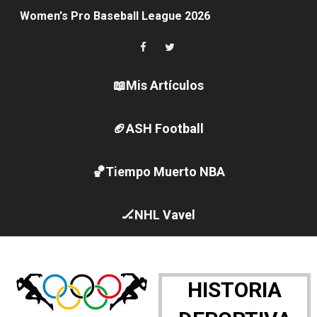
Women's Pro Baseball League 2026
Campeonato de Europa en aguas abiertas 2026 (París, F
Campeonato de Europa de pentatlón moderno 2026 (Est
📖Mis Artículos
Campeonato de Europa de natación artística 2026 (París,
🏈ASH Football
AEW - Adam Page con Brodido desbancan una semana d
🏀Tiempo Muerto NBA
Canadá Open 2026
Mundial de MotoGP 2026 - GP Gran Bretaña
🏒NHL Vavel
Canadian Elite Basketball League 2026 - Playoffs
Campeonato de Europa de high diving 2026 (París, Fran
HISTORIA
WWE NXT - Myles Borne y Tavion Heights ponen fin al r