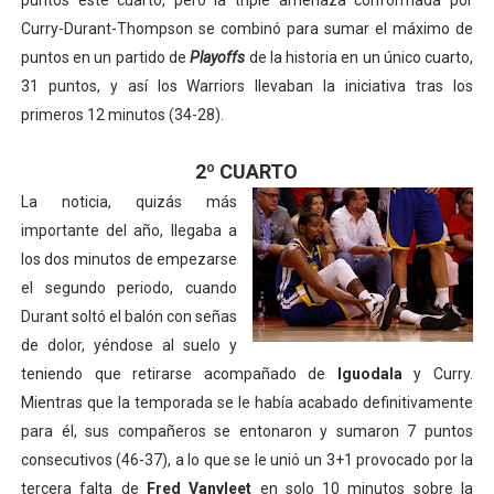
puntos este cuarto, pero la triple amenaza conformada por
Curry-Durant-Thompson se combinó para sumar el máximo de
puntos en un partido de
Playoffs
de la historia en un único cuarto,
31 puntos, y así los Warriors llevaban la iniciativa tras los
primeros 12 minutos (34-28).
2º CUARTO
La noticia, quizás más
importante del año, llegaba a
los dos minutos de empezarse
el segundo periodo, cuando
Durant soltó el balón con señas
de dolor, yéndose al suelo y
teniendo que retirarse acompañado de
Iguodala
y Curry.
Mientras que la temporada se le había acabado definitivamente
para él, sus compañeros se entonaron y sumaron 7 puntos
consecutivos (46-37), a lo que se le unió un 3+1 provocado por la
tercera falta de
Fred Vanvleet
en solo 10 minutos sobre la