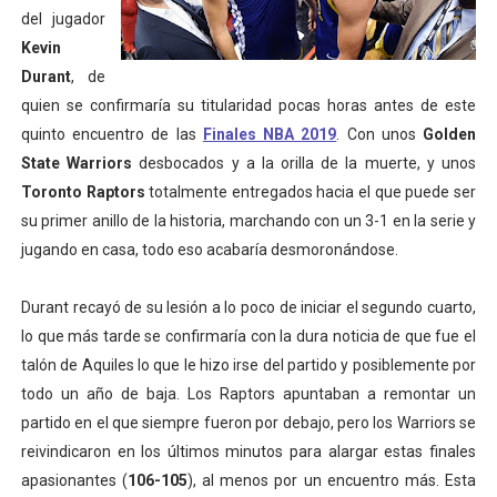
del jugador
Mundial de piragüismo slalom 2026 (Oklahoma City, Es
Kevin
Durant
, de
Tour de Francia masculino 2026 - Tadej Pogacar entra 
quien se confirmaría su titularidad pocas horas antes de este
Mundial de Fórmula 1 2026 - Lando Norris consigue en 
quinto encuentro de las
Finales NBA 2019
. Con unos
Golden
State Warriors
desbocados y a la orilla de la muerte, y unos
Campeonato de Europa de saltos 2026 (París, Francia) 
Toronto Raptors
totalmente entregados hacia el que puede ser
su primer anillo de la historia, marchando con un 3-1 en la serie y
Tour de Francia femenino 2026 - Etapa 6
jugando en casa, todo eso acabaría desmoronándose.
Durant recayó de su lesión a lo poco de iniciar el segundo cuarto,
lo que más tarde se confirmaría con la dura noticia de que fue el
talón de Aquiles lo que le hizo irse del partido y posiblemente por
todo un año de baja. Los Raptors apuntaban a remontar un
partido en el que siempre fueron por debajo, pero los Warriors se
reivindicaron en los últimos minutos para alargar estas finales
apasionantes (
106-105
), al menos por un encuentro más. Esta