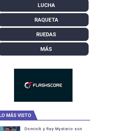
LUCHA
SL
RAQUETA
campeón del mundo. Bronces para David Llorente y Miren La
ntacampeones, los más laureados
RUEDAS
el año como campeón
MÁS
hukanivska nuevos campeones con Carlos Gimeno a las puert
LO MÁS VISTO
Dominik y Rey Mysterio son