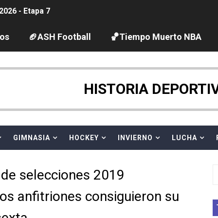
2026 - Etapa 7
guas abiertas 2026 (París, Francia) - Wellbrock y Taddeucc
los
🏈ASH Football
🏀Tiempo Muerto NBA
ltos 2026 (París, Francia) - Bronce para Jorge y Ana Carv
gue 2026
HISTORIA DEPORTI
pentatlón moderno 2026 (Estambul, Turquía)
tación artística 2026 (París, Francia) - España domina junto
GIMNASIA
HOCKEY
INVIERNO
LUCHA
ido desbancan una semana después a The Demand por trío
de selecciones 2019
 GP Gran Bretaña
os anfitriones consiguieron su
League 2026 - Playoffs
sexta