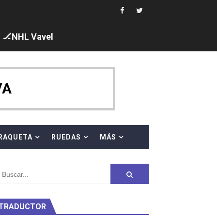
i los protagonistas. Ángela Martínez fue 5ª en 10km
🏒NHL Vavel
ajal en plataforma. 5 orazos para Chiara Pellacani, doblet
VA
 al equipo neutral ruso, llevándose 8 medallas, seis para I
RAQUETA
RUEDAS
MÁS
s en el Grand Slam Mexico
TRADUCTOR