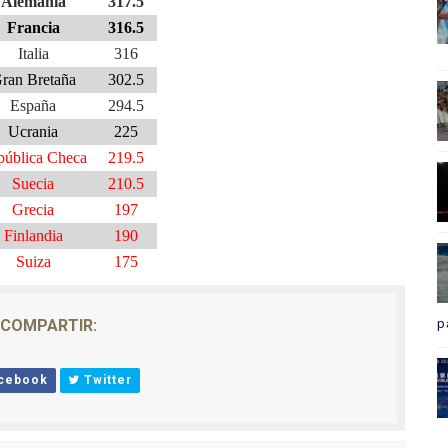
Alemania
317.5
Francia
316.5
Italia
316
ran Bretaña
302.5
España
294.5
Ucrania
225
pública Checa
219.5
Suecia
210.5
Grecia
197
Finlandia
190
Suiza
175
COMPARTIR:
p
cebook
Twitter