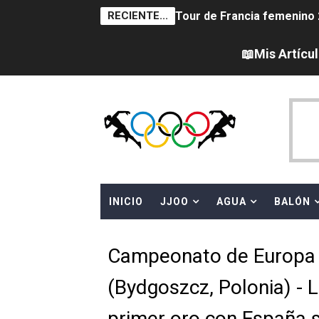
RECIENTE...
Tour de Francia femenino 
Campeonato de Europa en a
📖Mis Artícu
Campeonato de Europa de sa
Women's Pro Baseball Lea
Campeonato de Europa de 
Campeonato de Europa de na
INICIO
JJOO
AGUA
BALÓN
AEW - Adam Page con Brod
Canadá Open 2026
Campeonato de Europa 
Mundial de MotoGP 2026 -
(Bydgoszcz, Polonia) - L
Canadian Elite Basketball 
primer oro con España 