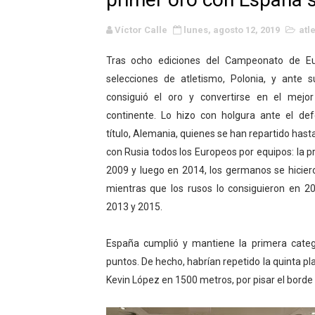
WWE NXT - Myles Borne y Ta
Víctor Calle
lunes, agosto 12, 2019
atl
Canadian Football League 
Tras ocho ediciones del Campeonato de E
selecciones de atletismo, Polonia, y ante su
EFA y AFLE 2026 - Regular
consiguió el oro y convertirse en el mejor
Grandes éxitos por fin pa
continente. Lo hizo con holgura ante el def
título, Alemania, quienes se han repartido hast
Campeonato de Europa de M
con Rusia todos los Europeos por equipos: la p
2009 y luego en 2014, los germanos se hicier
Campeonato de Europa de r
mientras que los rusos lo consiguieron en 20
Mundial de lacrosse femen
2013 y 2015.
Máxima celebración en el 
España cumplió y mantiene la primera catego
puntos. De hecho, habrían repetido la quinta pla
Mundial de esgrima 2026 (H
Kevin López en 1500 metros, por pisar el borde 
Raquel Rodriguez es la nue