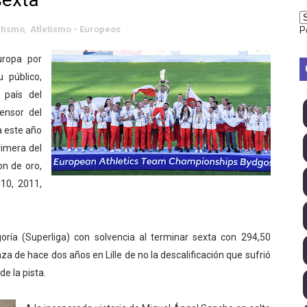
vion Heights ponen fin al reinado por parejas de The Vani
etismo
,
Atletismo - Europeos
P
2026 - Week 10
uropa por
 público,
 season
 país del
ra Chelsea Green, Chad Gable y Baron Corbin en SummerSl
ensor del
a este año
TB 2026 (Monteceneri, Suiza) - Charlie Aldridge y Sina Fr
rimera del
on de oro,
emo 2026 (Varese, Italia) - Rumanía, Alemania y Gran Breta
10, 2011,
ino 2026 (Tokio, Japón) - Estados Unidos invencibles, ya 
último Impact! con Jason Hotch como nuevo TNA Internati
ría (Superliga) con solvencia al terminar sexta con 294,50
za de hace dos años en Lille de no la descalificación que sufrió
ong Kong) - La delegación italiana arrasa con 4 oros y 4 pl
de la pista.
va monarca Intercontinental, su primer título individual en