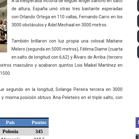
A la inesperada victoria de Miguel Ángel Sancho en salto
ll League 2026 - Las Utah Talons son bicampeonas de la AU
de altura, España unió otras tres bastante esperadas
con Orlando Ortega en 110 vallas, Fernando Carro en los
lom 2026 (Oklahoma City, Estados Unidos) - Miquel Travé 
3000 obstáculos y Adel Mechaal en 3000 metros.
 2026 - Tadej Pogacar entra en el selecto grupo de los pe
También brillaron con luz propia una colosal Maitane
Melero (segunda en 5000 metros), Fátima Diame (cuarta
 - Lando Norris consigue en Hungría su primera victoria d
en salto de longitud con 6,62) y Álvaro de Arriba (tercero
igh diving 2026 (París, Francia) - Catalin Preda y Nelli C
metros masculino y acabaron quintos Lois Maikel Martínez en
 1500.
e segundo en la longitud, Solange Pereira tercera en 3000
 misma posición obtuvo Ana Peleteiro en el triple salto, con
País
Puntos
Polonia
345