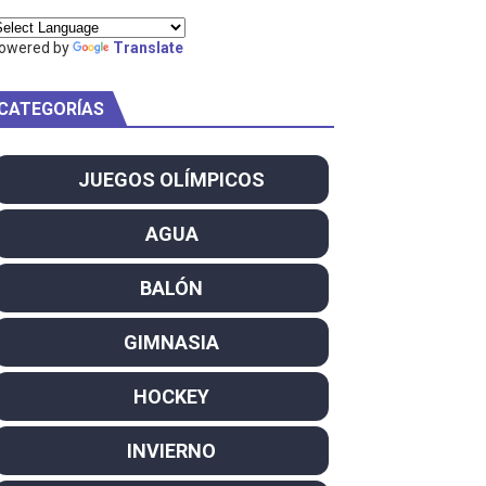
ty Project
owered by
Translate
CATEGORÍAS
am
JUEGOS OLÍMPICOS
ei dominan el Europeo
AGUA
ña se reparten el botín y Caetano Horta y Rodrigo Conde f
BALÓN
son decacampeonas y quinto oro consecutivo
GIMNASIA
onal Champion
HOCKEY
atas
INVIERNO
 WWE