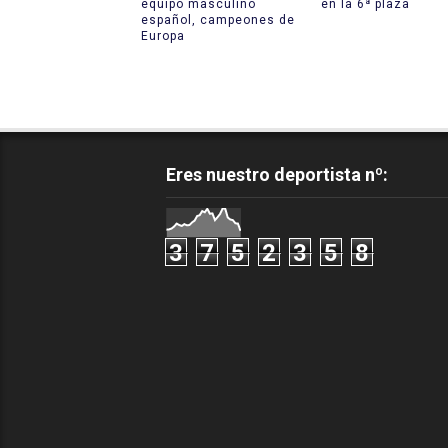
equipo masculino
en la 6ª plaza
español, campeones de
Europa
Eres nuestro deportista nº:
3
7
5
2
3
5
8