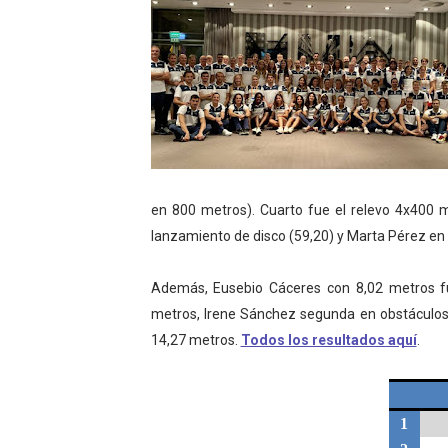
Athletes Unlimited Softba
Mundial de piragüismo sla
Tour de Francia masculino
Mundial de Fórmula 1 2026
Campeonato de Europa de h
en 800 metros). Cuarto fue el relevo 4x400 
lanzamiento de disco (59,20) y Marta Pérez en
Además, Eusebio Cáceres con 8,02 metros fu
metros, Irene Sánchez segunda en obstáculos y
14,27 metros.
Todos los resultados aquí
.
1