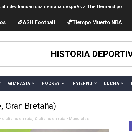
ido desbancan una semana después a The Demand por trío
2026 - Etapa 5
los
🏈ASH Football
🏀Tiempo Muerto NBA
gue 2026
guas abiertas 2026 (París, Francia) - Dobletes de Wellbro
HISTORIA DEPORTI
pentatlón moderno 2026 (Estambul, Turquía)
vion Heights ponen fin al reinado por parejas de The Vani
GIMNASIA
HOCKEY
INVIERNO
LUCHA
 GP Gran Bretaña
, Gran Bretaña)
 League
ciclismo en ruta
,
Ciclismo en ruta - Mundiales
2026 - Week 10