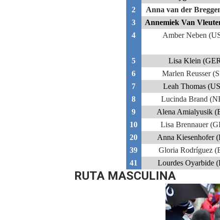
2
Anna van der Bregge
3
Annemiek Van Vleute
4
Amber Neben (U
5
Lisa Klein (GE
6
Marlen Reusser (S
7
Leah Thomas (U
8
Lucinda Brand (
9
Alena Amialyusik 
10
Lisa Brennauer (
20
Anna Kiesenhofer 
39
Gloria Rodríguez (
41
Lourdes Oyarbide 
RUTA MASCULINA