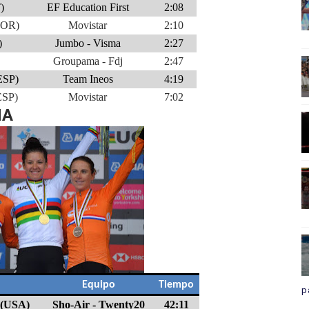
)
EF Education First
2:08
(POR)
Movistar
2:10
)
Jumbo - Visma
2:27
Groupama - Fdj
2:47
ESP)
Team Ineos
4:19
ESP)
Movistar
7:02
NA
Equipo
Tiempo
p
 (USA)
Sho-Air - Twenty20
42:11