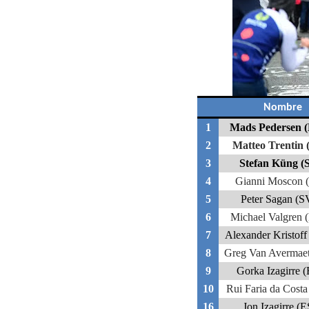
Nombre
1
Mads Pedersen 
2
Matteo Trentin 
3
Stefan Küng (
4
Gianni Moscon 
5
Peter Sagan (
6
Michael Valgren
7
Alexander Kristof
8
Greg Van Avermae
9
Gorka Izagirre 
10
Rui Faria da Cost
16
Jon Izagirre (