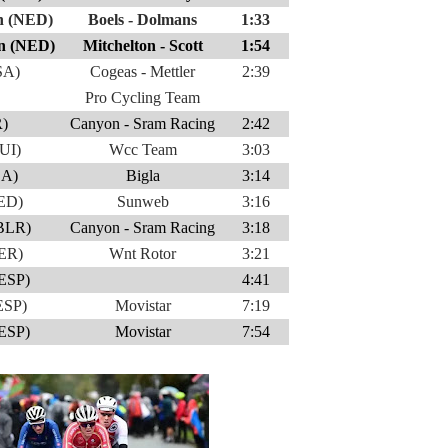
n (NED)
Boels - Dolmans
1:33
n (NED)
Mitchelton - Scott
1:54
SA)
Cogeas - Mettler
2:39
Pro Cycling Team
R)
Canyon - Sram Racing
2:42
UI)
Wcc Team
3:03
SA)
Bigla
3:14
NED)
Sunweb
3:16
(BLR)
Canyon - Sram Racing
3:18
GER)
Wnt Rotor
3:21
(ESP)
4:41
ESP)
Movistar
7:19
(ESP)
Movistar
7:54