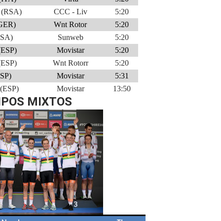
 (RSA)
CCC - Liv
5:20
(GER)
Wnt Rotor
5:20
USA)
Sunweb
5:20
 (ESP)
Movistar
5:20
(ESP)
Wnt Rotorr
5:20
ESP)
Movistar
5:31
 (ESP)
Movistar
13:50
IPOS MIXTOS