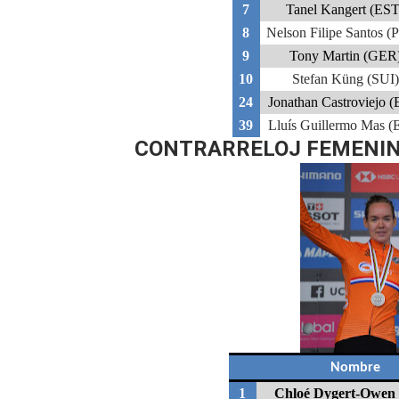
7
Tanel Kangert (EST
8
Nelson Filipe Santos 
9
Tony Martin (GER
10
Stefan Küng (SUI)
24
Jonathan Castroviejo (
39
Lluís Guillermo Mas (
CONTRARRELOJ FEMENI
Nombre
1
Chloé Dygert-Owen