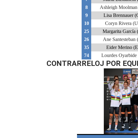
8
Ashleigh Moolman
9
Lisa Brennauer 
10
Coryn Rivera (
25
Margarita García
26
Ane Santesteban 
35
Eider Merino (
74
Lourdes Oyarbide
CONTRARRELOJ POR EQU