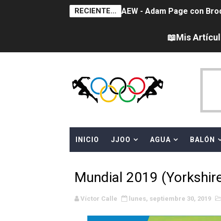
RECIENTE...
AEW - Adam Page con Brod
Tour de Francia femenino 
📖Mis Artícu
Women's Pro Baseball Lea
Campeonato de Europa en a
Campeonato de Europa de 
WWE NXT - Myles Borne y Ta
INICIO
JJOO
AGUA
BALÓN
Canadá Open 2026
Mundial de MotoGP 2026 -
Mundial 2019 (Yorkshire
Canadian Elite Basketball
Víctor Calle
lunes, septiembre 30, 2019
Canadian Football League 