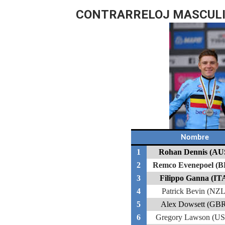
CONTRARRELOJ MASCUL
Tour de Francia masculino
Mundial de Fórmula 1 2026
Copa del Mundo femenina 2
Campeonato de Europa de s
Campeonato de Europa de na
Nombre
1
Rohan Dennis (AU
2
Remco Evenepoel (B
3
Filippo Ganna (IT
4
Patrick Bevin (NZL
5
Alex Dowsett (GB
6
Gregory Lawson (U