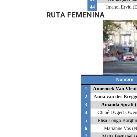
44
Imanol Erviti (
RUTA FEMENINA
Nombre
1
Annemiek Van Vleut
2
Anna van der Bregg
3
Amanda Spratt 
4
Chloé Dygert-Owe
5
Elisa Longo Borghi
6
Marianne Vos (
7
Marta Bastianelli