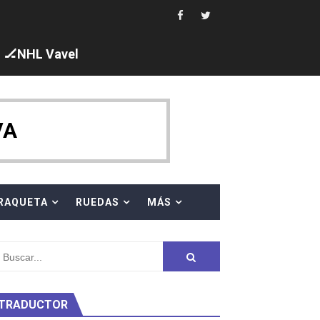
s en el Grand Slam Mexico
🏒NHL Vavel
ck y Taddeucci. Ángela Martínez 5ª en 10km
VA
ty Project
RAQUETA
RUEDAS
MÁS
TRADUCTOR