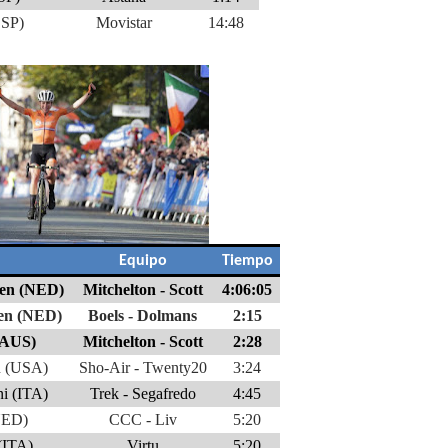
ESP)
Movistar
14:48
Equipo
Tiempo
en (NED)
Mitchelton - Scott
4:06:05
en (NED)
Boels - Dolmans
2:15
(AUS)
Mitchelton - Scott
2:28
n (USA)
Sho-Air - Twenty20
3:24
ni (ITA)
Trek - Segafredo
4:45
NED)
CCC - Liv
5:20
 (ITA)
Virtu
5:20