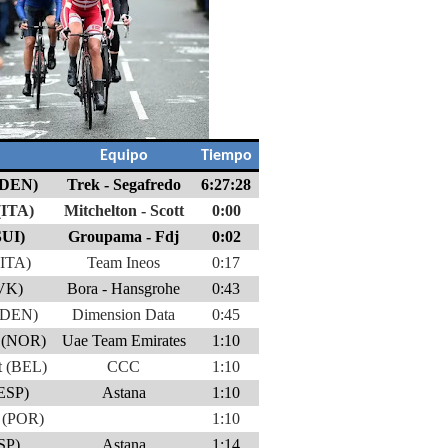
Equipo
Tiempo
(DEN)
Trek - Segafredo
6:27:28
(ITA)
Mitchelton - Scott
0:00
SUI)
Groupama - Fdj
0:02
(ITA)
Team Ineos
0:17
SVK)
Bora - Hansgrohe
0:43
 (DEN)
Dimension Data
0:45
f (NOR)
Uae Team Emirates
1:10
t (BEL)
CCC
1:10
(ESP)
Astana
1:10
a (POR)
1:10
ESP)
Astana
1:14