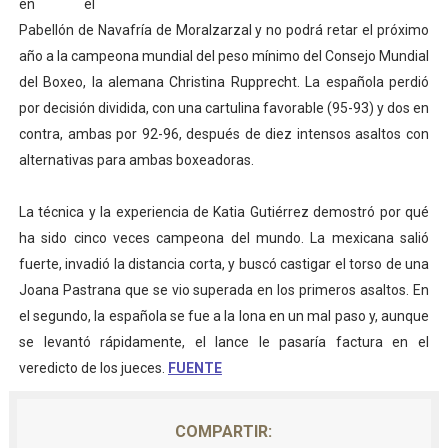
en el
Athletes Unlimited Softball League 2026 - Las Utah Ta
Pabellón de Navafría de Moralzarzal y no podrá retar el próximo
año a la campeona mundial del peso mínimo del Consejo Mundial
Mundial de piragüismo slalom 2026 (Oklahoma City, Es
del Boxeo, la alemana Christina Rupprecht. La española perdió
por decisión dividida, con una cartulina favorable (95-93) y dos en
Tour de Francia masculino 2026 - Tadej Pogacar entra 
contra, ambas por 92-96, después de diez intensos asaltos con
alternativas para ambas boxeadoras.
Mundial de Fórmula 1 2026 - Lando Norris consigue en 
Campeonato de Europa de saltos 2026 (París, Francia) 
La técnica y la experiencia de Katia Gutiérrez demostró por qué
ha sido cinco veces campeona del mundo. La mexicana salió
fuerte, invadió la distancia corta, y buscó castigar el torso de una
Joana Pastrana que se vio superada en los primeros asaltos. En
el segundo, la española se fue a la lona en un mal paso y, aunque
se levantó rápidamente, el lance le pasaría factura en el
veredicto de los jueces.
FUENTE
COMPARTIR: