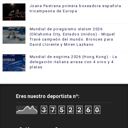
Joana Pastrana primera boxeadora española
tricampeona de Europa
Mundial de piragüismo slalom 2026
(Oklahoma City, Estados Unidos) - Miquel
Travé campeón del mundo. Bronces para
David Llorente y Miren Lazkano
Mundial de esgrima 2026 (Hong Kong) - La
delegación italiana arrasa con 4 oros y 4
platas
Eres nuestro deportista nº:
3
7
5
2
2
6
0