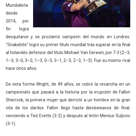
Mundialista
Athletes Unlimited Softball League 2026 - Las Utah Ta
desde
2014, por
Mundial de piragüismo slalom 2026 (Oklahoma City, Es
fin logra
Tour de Francia masculino 2026 - Tadej Pogacar entra 
desquitarse y se proclamó campeón del mundo en Londres.
"Snakebite" logró su primer título mundial tras superar en la final
Mundial de Fórmula 1 2026 - Lando Norris consigue en 
al holandés defensor del título Michael Van Gerwen, por 7-3 (2–3,
1–3, 3–0, 3–2, 1–3, 0–3, 3–1, 2–3, 2–3, 1–3). Fue su mismo rival
Campeonato de Europa de high diving 2026 (París, Fran
hace cinco años.
De esta forma Wright, de 49 años, se cobró la revancha en un
campeonato que pasará a la historia por la irrupción de Fallon
Sherrock, la primera mujer que derrotó a un hombre en la gran
cita de los dardos. Fallon llegó hasta dieciseisavos de final,
venciendo a Ted Evetts (3-2) y después al letón Mensur Suljovic
(3-1).