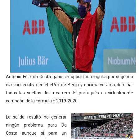
Tour de Francia masculino 2026 - Tadej Pogacar entra 
Mundial de Fórmula 1 2026 - Lando Norris consigue en 
Campeonato de Europa de saltos 2026 (París, Francia) 
Tour de Francia femenino 2026 - Etapa 6
Women's Pro Baseball League 2026
Antonio Félix da Costa ganó sin oposición ninguna por segundo
día consecutivo en el ePrix de Berlín y encima volvió a dominar
todas las vueltas de la carrera. El portugués es virtualmente
campeón de la Fórmula E 2019-2020.
La salida resultó no generar
ningún problema para Da
Costa aunque sí para un