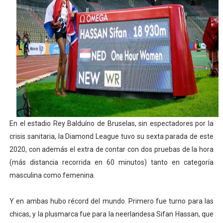
Athletes Unlimited Softball League 2026 - Las Utah Ta
Mundial de piragüismo slalom 2026 (Oklahoma City, Es
Tour de Francia masculino 2026 - Tadej Pogacar entra 
Mundial de Fórmula 1 2026 - Lando Norris consigue en 
Campeonato de Europa de high diving 2026 (París, Fran
En el estadio Rey Balduíno de Bruselas, sin espectadores por la
crisis sanitaria, la Diamond League tuvo su sexta parada de este
2020, con además el extra de contar con dos pruebas de la hora
(más distancia recorrida en 60 minutos) tanto en categoría
masculina como femenina.
Y en ambas hubo récord del mundo. Primero fue turno para las
chicas, y la plusmarca fue para la neerlandesa Sifan Hassan, que