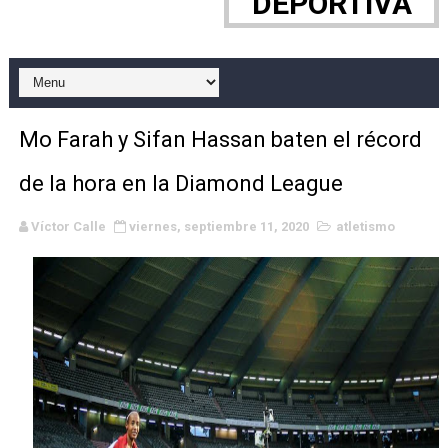
DEPORTIVA
WWE NXT - Myles Borne y Tavion Heights ponen fin al r
Canadian Football League 2026 - Week 10
EFA y AFLE 2026 - Regular season
Mo Farah y Sifan Hassan baten el récord
Grandes éxitos por fin para Chelsea Green, Chad Gabl
de la hora en la Diamond League
Campeonato de Europa de MTB 2026 (Monteceneri, Suiza)
Víctor Calle
viernes, septiembre 11, 2020
atletismo
Campeonato de Europa de remo 2026 (Varese, Italia) - 
Mundial de lacrosse femenino 2026 (Tokio, Japón) - Es
Máxima celebración en el último Impact! con Jason Ho
Mundial de esgrima 2026 (Hong Kong) - La delegación ita
Raquel Rodriguez es la nueva monarca Intercontinental,