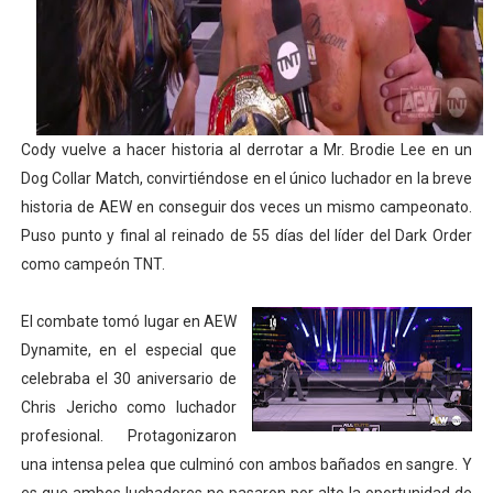
Athletes Unlimited Softball League 2026 - Las Utah Ta
Mundial de piragüismo slalom 2026 (Oklahoma City, Es
Tour de Francia masculino 2026 - Tadej Pogacar entra 
Cody vuelve a hacer historia al derrotar a Mr. Brodie Lee en un
Mundial de Fórmula 1 2026 - Lando Norris consigue en 
Dog Collar Match, convirtiéndose en el único luchador en la breve
historia de AEW en conseguir dos veces un mismo campeonato.
Campeonato de Europa de saltos 2026 (París, Francia) 
Puso punto y final al reinado de 55 días del líder del Dark Order
como campeón TNT.
El combate tomó lugar en AEW
Dynamite, en el especial que
celebraba el 30 aniversario de
Chris Jericho como luchador
profesional. Protagonizaron
una intensa pelea que culminó con ambos bañados en sangre. Y