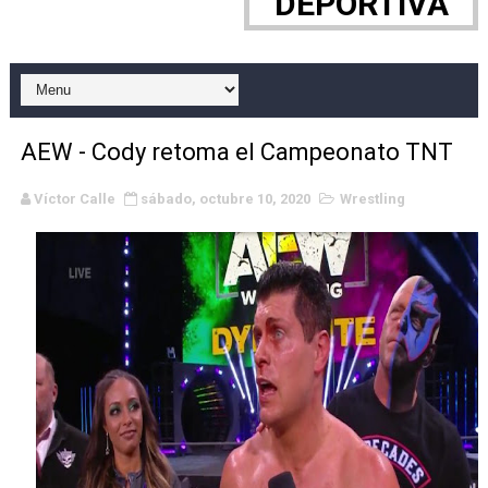
DEPORTIVA
WWE NXT - Myles Borne y Tavion Heights ponen fin al r
Canadian Football League 2026 - Week 10
EFA y AFLE 2026 - Regular season
AEW - Cody retoma el Campeonato TNT
Grandes éxitos por fin para Chelsea Green, Chad Gabl
Víctor Calle
sábado, octubre 10, 2020
Wrestling
Campeonato de Europa de MTB 2026 (Monteceneri, Suiza)
Campeonato de Europa de remo 2026 (Varese, Italia) - 
Mundial de lacrosse femenino 2026 (Tokio, Japón) - Es
Máxima celebración en el último Impact! con Jason Ho
Mundial de esgrima 2026 (Hong Kong) - La delegación ita
Raquel Rodriguez es la nueva monarca Intercontinental,