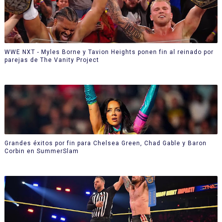
WWE NXT - Myles Borne y Tavion Heights ponen fin al reinado por
parejas de The Vanity Project
Grandes éxitos por fin para Chelsea Green, Chad Gable y Baron
Corbin en SummerSlam