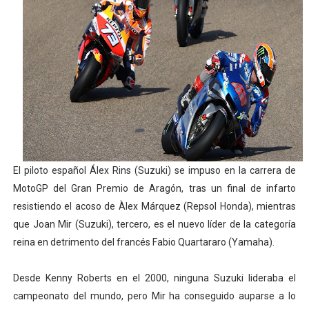
Mundial de lacrosse femenino 2026 (Tokio, Japón) - Es
Máxima celebración en el último Impact! con Jason Ho
Mundial de esgrima 2026 (Hong Kong) - La delegación ita
Raquel Rodriguez es la nueva monarca Intercontinental,
Campeonato de Europa de atletismo femenino 2026 (Bi
El piloto español Álex Rins (Suzuki) se impuso en la carrera de
MotoGP del Gran Premio de Aragón, tras un final de infarto
resistiendo el acoso de Àlex Márquez (Repsol Honda), mientras
que Joan Mir (Suzuki), tercero, es el nuevo líder de la categoría
reina en detrimento del francés Fabio Quartararo (Yamaha).
Desde Kenny Roberts en el 2000, ninguna Suzuki lideraba el
campeonato del mundo, pero Mir ha conseguido auparse a lo